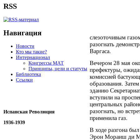
RSS
Навигация
слезоточивым газо
разогнать демонстр
Новости
Варгаса.
Кто мы такие?
Интернационал
Вечером 28 мая око
Конгрессы МАТ
Принципы, цели и статуты
префектуры, ожида
Библиотека
комиссией бастующ
Ссылки
образования. Затем
зданию Секретариат
вступили на проспе
центральных район
разогнать, но встре
Испанская Революция
применила газ.
1936-1939
В ходе разгона был
Эрон Мораиш ди Ме