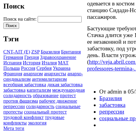
одевается в костюм 
Поиск
станцию Сидади-Нов
пассажиров.
Поиск на сайте:
Бастующие требуют
Стачка длится уже 
Тэги
ее незаконной и по
забастовку, под угр
CNT-AIT (E)
ZSP
Бразилия
Британия
день. Власти угро
Германия
Греция
Здравоохранение
(
http://veja.abril.com
Испания
История
Италия
МАТ
professores-termina-.
Польша
Россия
Сербия
Украина
Франция
анархизм
анархисты
анархо-
синдикализм
антимилитаризм
всеобщая забастовка
дикая забастовка
забастовка
капитализм
международная
От admin в 05/
солидарность
образование
протест
Бразилия
против фашизма
рабочее движение
забастовка
репрессии
солидарность
социальные
репрессии
протесты
социальный протест
трудовой конфликт
трудовые
социальные пр
конфликты
экология
Мета теги