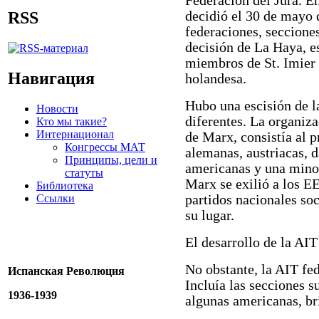
Federación del Jura. E
decidió el 30 de mayo d
RSS
federaciones, seccione
decisión de La Haya, es
miembros de St. Imier 
Навигация
holandesa.
Hubo una escisión de l
Новости
diferentes. La organiza
Кто мы такие?
Интернационал
de Marx, consistía al p
Конгрессы МАТ
alemanas, austriacas, d
Принципы, цели и
americanas y una minor
статуты
Marx se exilió a los E
Библиотека
Ссылки
partidos nacionales so
su lugar.
El desarrollo de la AIT
No obstante, la AIT fed
Испанская Революция
Incluía las secciones su
1936-1939
algunas americanas, br