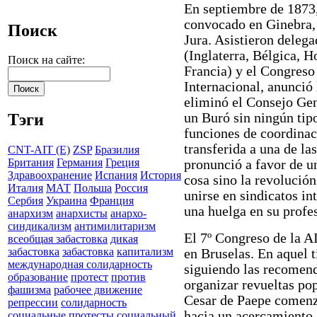
En septiembre de 1873,
convocado en Ginebra, 
Поиск
Jura. Asistieron deleg
(Inglaterra, Bélgica, H
Поиск на сайте:
Francia) y el Congreso 
Internacional, anunció 
eliminó el Consejo Gen
un Buró sin ningún tip
Тэги
funciones de coordinac
transferida a una de la
CNT-AIT (E)
ZSP
Бразилия
Британия
Германия
Греция
pronunció a favor de u
Здравоохранение
Испания
История
cosa sino la revolución
Италия
МАТ
Польша
Россия
unirse en sindicatos in
Сербия
Украина
Франция
una huelga en su profe
анархизм
анархисты
анархо-
синдикализм
антимилитаризм
El 7º Congreso de la A
всеобщая забастовка
дикая
забастовка
забастовка
капитализм
en Bruselas. En aquel t
международная солидарность
siguiendo las recomen
образование
протест
против
organizar revueltas pop
фашизма
рабочее движение
Cesar de Paepe comenz
репрессии
солидарность
hacia un acercamiento 
социальные протесты
социальный