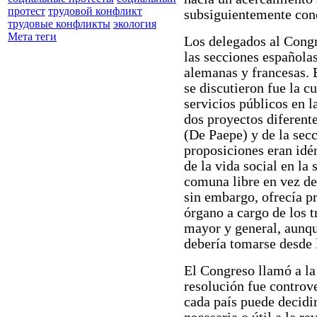
протест
трудовой конфликт
subsiguientemente cond
трудовые конфликты
экология
Мета теги
Los delegados al Congr
las secciones españolas
alemanas y francesas. 
se discutieron fue la c
servicios públicos en l
dos proyectos diferente
(De Paepe) y de la sec
proposiciones eran idén
de la vida social en la
comuna libre en vez de
sin embargo, ofrecía p
órgano a cargo de los t
mayor y general, aunqu
debería tomarse desde 
El Congreso llamó a la 
resolución fue controve
cada país puede decidir