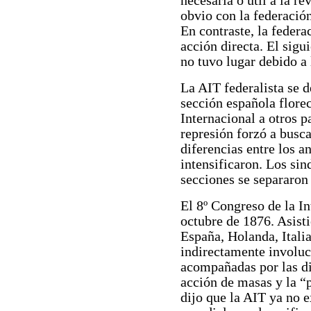
necesaria o útil a la r
obvio con la federació
En contraste, la federac
acción directa. El sig
no tuvo lugar debido a 
La AIT federalista se d
sección española florec
Internacional a otros p
represión forzó a busca
diferencias entre los an
intensificaron. Los sin
secciones se separaron 
El 8º Congreso de la I
octubre de 1876. Asist
España, Holanda, Italia
indirectamente involuc
acompañadas por las dif
acción de masas y la “
dijo que la AIT ya no 