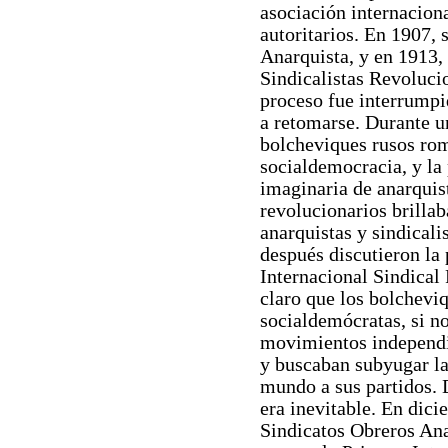
asociación internaciona
autoritarios. En 1907, 
Anarquista, y en 1913,
Sindicalistas Revoluci
proceso fue interrumpi
a retomarse. Durante u
bolcheviques rusos rom
socialdemocracia, y la
imaginaria de anarquist
revolucionarios brillab
anarquistas y sindicali
después discutieron la 
Internacional Sindica
claro que los bolcheviq
socialdemócratas, si n
movimientos independi
y buscaban subyugar la
mundo a sus partidos. D
era inevitable. En dic
Sindicatos Obreros Ana