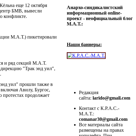
Кёльна еще 12 октября
Анархо-синдикалистский
 центр БМВ, вывесли
информационный online-
 о конфликте.
проект - неофициальный блог
М.А.Т.:
кции М.А.Т.) пикетировали
Наши баннеры:
 и ряд секций М.А.Т.
 дирекцию "Трак энд уил",
.
 энд уил" прошли также в
включая Авилу, Бургос,
Редакция
о протестах продолжает
сайта:
larido@gmail.com
Контакт с К.Р.А.С.-
М.А.Т.:
comanar30@gmail.com
Все материалы сайта
размещены на правах
копилефта. При