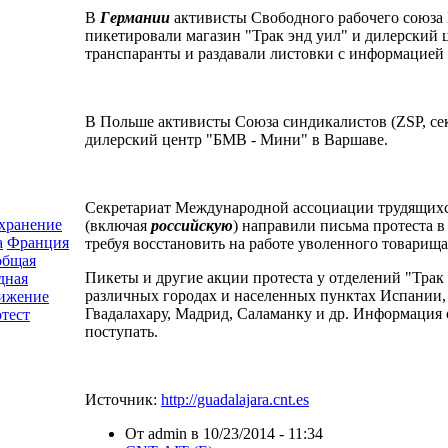
В
Германии
активисты Свободного рабочего союза 
пикетировали магазин "Трак энд уил" и дилерский
транспаранты и раздавали листовки с информацией
В Польше активисты Союза синдикалистов (ZSP, се
дилерский центр "БМВ - Мини" в Варшаве.
Секретариат Международной ассоциации трудящихся
хранение
(включая
российскую
) направили письма протеста в
а
Франция
требуя восстановить на работе уволенного товарища
общая
Пикеты и другие акции протеста у отделений "Трак
дная
различных городах и населенных пунктах Испании, 
вижение
Гвадалахару, Мадрид, Саламанку и др. Информация 
тест
поступать.
Источник:
http://guadalajara.cnt.es
От admin в 10/23/2014 - 11:34