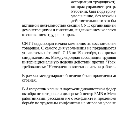
ассоциации трудящихся) 
которая управляет цент
Работник был подвергну
увольнению, без всякой 
действительности это был
активной деятельностью секции CNT: организацией 
демонстрациями и пикетами, выдвижением коллект
отстаиванием трудовых прав.
CNT Гвадалахары начала кампанию за восстановлен
товарища. С самого дня увольнения не пркращаются
управляемых фирмой. С 13 по 19 октября, по призы
синдикалистов, Международная ассоциация трудящи
интернациональную неделю действий против "Трак
требованием: "Немедленно восстановить на работе --
В рамках международной недели были проведены ак
странах.
В
Австралии
члены Анархо-синдикалистской федера
октября пикетировали дилерский центр БМВ в Мель
работниками, рассказав им о конфликте и продемон
борьбу по трудовым конфликтам на мировом уровне