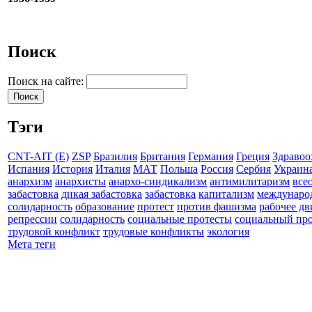
Поиск
Поиск на сайте:
Тэги
CNT-AIT (E)
ZSP
Бразилия
Британия
Германия
Греция
Здравоо
Испания
История
Италия
МАТ
Польша
Россия
Сербия
Украин
анархизм
анархисты
анархо-синдикализм
антимилитаризм
все
забастовка
дикая забастовка
забастовка
капитализм
междунаро
солидарность
образование
протест
против фашизма
рабочее д
репрессии
солидарность
социальные протесты
социальный про
трудовой конфликт
трудовые конфликты
экология
Мета теги