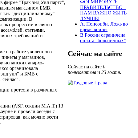
ФОРМИРОВАТЬ
в фирме "Трак энд Уил партс",
ПРАВИТЕЛЬСТВО –
ральным магазином БМВ.
НАМ ВАЖНО ЖИТЬ
т т.н. "дисциплинарному"
ЛУЧШЕ!
компенсации. В
А. Понсонби. Ложь во
 акт репрессии в связи с
время войны
ассамблей, статьями,
В России ограничена
ивных требований и
оплата "больничных"
ие на работе уволенного
Сейчас на сайте
 пикеты у магазинов,
ву испанских анархо-
Сейчас на сайте
0
хся организовала
пользователя
и
23 гостя
.
 энд уил" и БМВ с
 сейчас".
ции протеста в различных
ции (ASF, секции М.А.Т.) 13
бурне и провели беседы с
стрировав, как можно вести
.