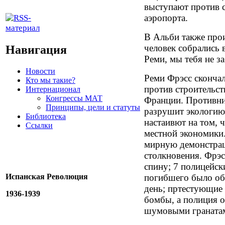
выступают против 
аэропорта.
В Альби также про
человек собрались 
Навигация
Реми, мы тебя не з
Новости
Реми Фрэсс скончал
Кто мы такие?
против строительст
Интернационал
Конгрессы МАТ
Франции. Противни
Принципы, цели и статуты
разрушит экологию 
Библиотека
настаивют на том, 
Ссылки
местной экономики.
мирную демонстрац
столкновения. Фрэс
спину; 7 полицейс
Испанская Революция
погибшего было об
день; пртестующие
1936-1939
бомбы, а полиция о
шумовыми граната