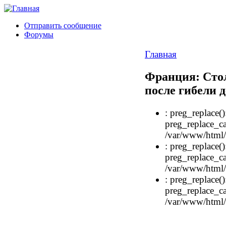
Отправить сообщение
Форумы
Главная
Франция: Сто
после гибели 
: preg_replace()
preg_replace_ca
/var/www/html/i
: preg_replace()
preg_replace_ca
/var/www/html/i
: preg_replace()
preg_replace_ca
/var/www/html/i