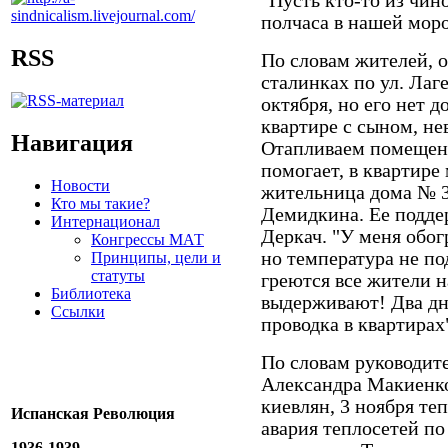
"Пусть кто-то из чин
полчаса в нашей мор
RSS
По словам жителей, о
сталинках по ул. Лаг
октября, но его нет д
квартире с сыном, не
Навигация
Отапливаем помещени
помогает, в квартире
Новости
жительница дома № 3
Кто мы такие?
Демидкина. Ее подде
Интернационал
Деркач. "У меня обог
Конгрессы МАТ
но температура не по
Принципы, цели и
статуты
греются все жители н
Библиотека
выдерживают! Два дн
Ссылки
проводка в квартирах
По словам руководит
Александра Макиенко
киевлян, 3 ноября те
Испанская Революция
авария теплосетей по
1936-1939