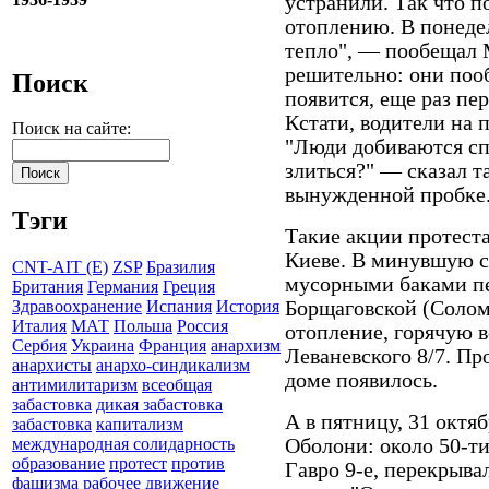
устранили. Так что п
отоплению. В понедел
тепло", — пообещал 
решительно: они поо
Поиск
появится, еще раз пе
Кстати, водители на 
Поиск на сайте:
"Люди добиваются спр
злиться?" — сказал т
вынужденной пробке
Тэги
Такие акции протест
Киеве. В минувшую с
CNT-AIT (E)
ZSP
Бразилия
мусорными баками пе
Британия
Германия
Греция
Борщаговской (Солом
Здравоохранение
Испания
История
Италия
МАТ
Польша
Россия
отопление, горячую во
Сербия
Украина
Франция
анархизм
Леваневского 8/7. Про
анархисты
анархо-синдикализм
доме появилось.
антимилитаризм
всеобщая
забастовка
дикая забастовка
А в пятницу, 31 октя
забастовка
капитализм
Оболони: около 50-т
международная солидарность
образование
протест
против
Гавро 9-е, перекрыв
фашизма
рабочее движение