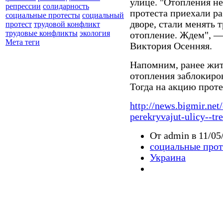
улице. "Отопления не
репрессии
солидарность
протеста приехали р
социальные протесты
социальный
дворе, стали менять 
протест
трудовой конфликт
трудовые конфликты
экология
отопление. Ждем", —
Мета теги
Виктория Осенняя.
Напомним, ранее жит
отопления заблокиро
Тогда на акцию проте
http://news.bigmir.net
perekryvajut-ulicy--tre
От admin в 11/05
социальные про
Украина