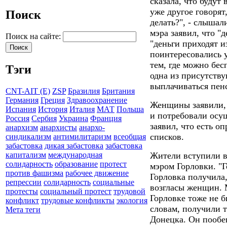
сказала, что будут
уже другое говорят,
Поиск
делать?", - слыша
мэра заявил, что "
Поиск на сайте:
"деньги приходят 
поинтересовались у 
тем, где можно бе
Тэги
одна из присутств
выплачиваться пен
CNT-AIT (E)
ZSP
Бразилия
Британия
Германия
Греция
Здравоохранение
Женщины заявили, 
Испания
История
Италия
МАТ
Польша
и потребовали осу
Россия
Сербия
Украина
Франция
заявил, что есть о
анархизм
анархисты
анархо-
списков.
синдикализм
антимилитаризм
всеобщая
забастовка
дикая забастовка
забастовка
Жители вступили в 
капитализм
международная
солидарность
образование
протест
мэром Горловки. "Г
против фашизма
рабочее движение
Горловка получила,
репрессии
солидарность
социальные
возгласы женщин. 
протесты
социальный протест
трудовой
Горловке тоже не б
конфликт
трудовые конфликты
экология
словам, получили 
Мета теги
Донецка. Он пообе