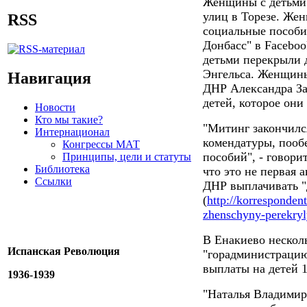
Женщины с детьми 
улиц в Торезе. Же
RSS
социальные пособи
Донбасс" в Faceboo
детьми перекрыли 
Энгельса. Женщины
Навигация
ДНР Александра За
детей, которое они 
Новости
Кто мы такие?
"Митинг закончилс
Интернационал
комендатуры, пооб
Конгрессы МАТ
пособий", - говори
Принципы, цели и статуты
Библиотека
что это не первая 
Ссылки
ДНР выплачивать "
(
http://korresponden
zhenschyny-perekryly
В Енакиево нескол
Испанская Революция
"горадминистрацию
выплаты на детей 1
1936-1939
"Наталья Владимиро