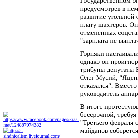
Государственном б
предусмотрев в нем
развитие угольной 
плату шахтеров. О
отмененных соцста
"зарплата не выпла
Горняки настаивал
однако он проигнор
трибуны депутаты 
Олег Мусий, "Яцен
отказался". Вмест
руководитель аппар
В итоге протестую
бессрочной, требуя
"Третьего февраля 
майданов соберется