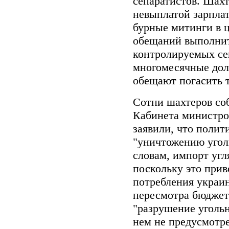
сепаратистов. Шах
невыплатой зарплат
бурные митинги в ц
обещаний выполнит
контролируемых се
многомесячные долг
обещают погасить т
Сотни шахтеров со
Кабинета министров
заявили, что полит
"уничтожению угол
словам, импорт угл
поскольку это при
потребления украин
пересмотра бюджета
"разрушение уголь
нем не предусмотре