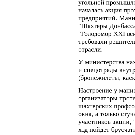
угольной промышле
началась акция пр
предприятий. Мани
"Шахтеры Донбасса
"Голодомор XXI век
требовали решител
отрасли.
У министерства на
и спецотряды внут
(бронежилеты, каск
Настроение у мани
организаторы прот
шахтерских профсо
окна, а только стуч
участников акции, "
ход пойдет брусчат