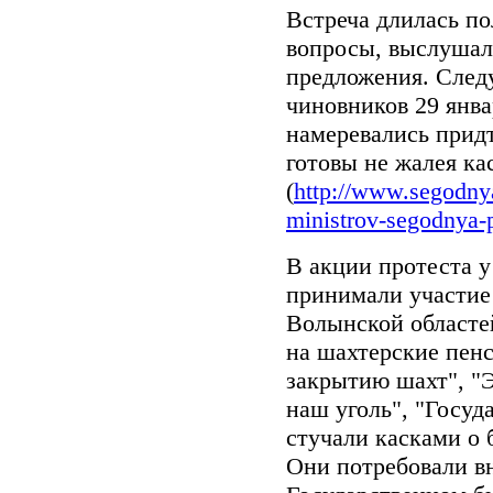
Встреча длилась п
вопросы, выслушал
предложения. След
чиновников 29 янва
намеревались придт
готовы не жалея ка
(
http://www.segodny
ministrov-segodnya-pi
В акции протеста 
принимали участие 
Волынской областе
на шахтерские пенс
закрытию шахт", "Э
наш уголь", "Госуда
стучали касками о 
Они потребовали вн