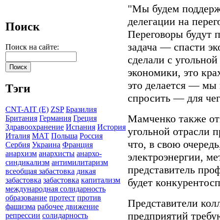
"Мы будем поддерж
делегации на перег
Поиск
Переговоры будут п
задача — спасти эк
Поиск на сайте:
сделали с угольно
экономики, это кра
это делается — мы
Тэги
спросить — для чег
CNT-AIT (E)
ZSP
Бразилия
Мамченко также от
Британия
Германия
Греция
Здравоохранение
Испания
История
угольной отрасли п
Италия
МАТ
Польша
Россия
что, в свою очеред
Сербия
Украина
Франция
анархизм
анархисты
анархо-
электроэнергии, мет
синдикализм
антимилитаризм
представитель проф
всеобщая забастовка
дикая
забастовка
забастовка
капитализм
будет конкурентос
международная солидарность
образование
протест
против
Представители кол
фашизма
рабочее движение
предприятий требу
репрессии
солидарность