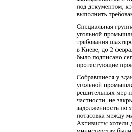
под документом, к
выполнить требован
Специальная групп
угольной промышл
требования шахтер
в Киеве, до 2 февр
было подписано сег
протестующие пров
Собравшиеся у зда
угольной промышле
решительных мер п
частности, не закр
задолженность по з
потасовка между м
Активисты хотели 
министерству были