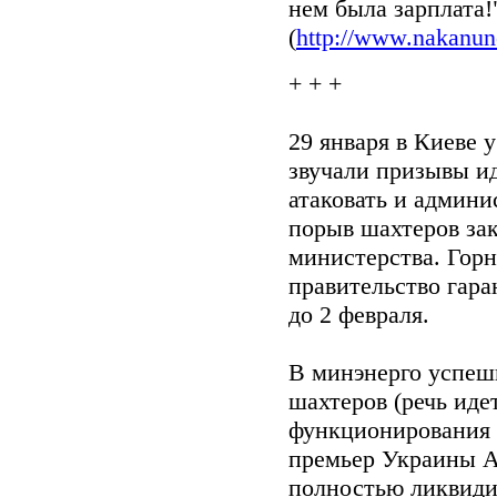
нем была зарплата!
(
http://www.nakanun
+ + +
29 января в Киеве 
звучали призывы ид
атаковать и админи
порыв шахтеров за
министерства. Горн
правительство гар
до 2 февраля.
В минэнерго успеш
шахтеров (речь иде
функционирования 
премьер Украины 
полностью ликвидир