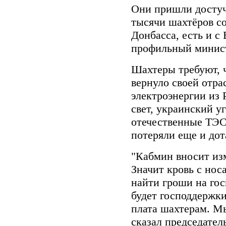
Они пришли достуч
тысячи шахтёров со
Донбасса, есть и с
профильный минист
Шахтеры требуют, 
вернуло своей отр
электроэнергии из 
свет, украинский у
отечественные ТЭС 
потеряли еще и дот
"Кабмин вносит изм
Значит кровь с нос
найти гроши на гос
будет господдержки
плата шахтерам. Мы
сказал председате