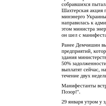
собравшихся пытала
Шахтерская акция п
минэнерго Украин
направилась к адм
этом министра энер
он шел с манифест
Ранее Демчишин в
предприятий, кото
здания министерст
50% задолженности
выплатят сейчас, н
течение двух недел
Манифестанты встр
Позор!".
29 января утром у 