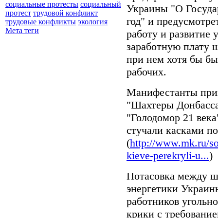
социальные протесты
социальный
Украины "О Госуда
протест
трудовой конфликт
год" и предусмотре
трудовые конфликты
экология
Мета теги
работу и развитие 
заработную плату 
при нем хотя бы был
рабочих.
Манифестанты приш
"Шахтеры Донбасса
"Голодомор 21 века
стучали касками по
(
http://www.mk.ru/s
kieve-perekryli-u...
)
Потасовка между ш
энергетики Украины
работников угольно
крики с требовани