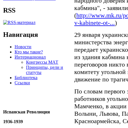
народного доверия 
кабмина", - заявил
RSS
(
http://www.mk.ru/po
v-kabinete-ot-...
)
Навигация
29 января украинс
министерства энер
Новости
передает украинско
Кто мы такие?
из здания кабмина 
Интернационал
Конгрессы МАТ
переговоров никто
Принципы, цели и
комитету угольной
статуты
Библиотека
движение по трагич
Ссылки
По словам первого 
работников угольн
Мамченко, в акции
Испанская Революция
Волыни, Львова, Па
Красноармейска, С
1936-1939