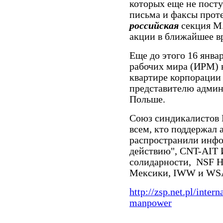
которых еще не пост
письма и факсы проте
российская
секция М.
акции в ближайшее в
Еще до этого 16 янв
рабочих мира (ИРМ) 
квартире корпорации
представителю админ
Польше.
Союз синдикалистов 
всем, кто поддержал 
распространили инф
действию", CNT-AIT 
солидарности, NSF Н
Мексики, IWW и WSA
http://zsp.net.pl/inter
manpower