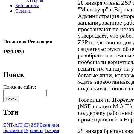
статуты
28 января члены ZSP
Библиотека
"Мэнпауэр" в Варшаве
Ссылки
Администрация упорс
запланированное рабо
простаивают по неза
утверждает, что рабо
Испанская Революция
ZSP представили док
свидетельствуют об 
1936-1939
разобраться в течени
пообещали вернуться,
вешать им лапшу на у
Поиск
богатые яппи, которы
ждать заработанных д
Поиск на сайте:
подыскивает новые с
Товарищи из
Норвеж
(NSF, секции М.А.Т.)
Тэги
поддержку работников
происходившей в Нор
CNT-AIT (E)
ZSP
Бразилия
29 января британска
Британия
Германия
Греция