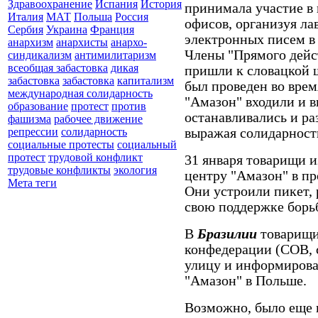
Здравоохранение
Испания
История
принимала участие в
Италия
МАТ
Польша
Россия
офисов, организуя ла
Сербия
Украина
Франция
электронных писем в
анархизм
анархисты
анархо-
Члены "Прямого дейс
синдикализм
антимилитаризм
всеобщая забастовка
дикая
пришли к словацкой 
забастовка
забастовка
капитализм
был проведен во врем
международная солидарность
"Амазон" входили и в
образование
протест
против
останавливались и р
фашизма
рабочее движение
выражая солидарность
репрессии
солидарность
социальные протесты
социальный
протест
трудовой конфликт
31 января товарищи 
трудовые конфликты
экология
центру "Амазон" в п
Мета теги
Они устроили пикет, 
свою поддержке борь
В
Бразилии
товарищи
конфедерации (СОВ, 
улицу и информирова
"Амазон" в Польше.
Возможно, было еще 