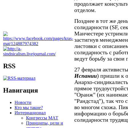
продолжает консульт
отделом.
Позднее в тот же ден
солидарности (SF, се
Манчестере устримли
застигнув менеджмен
листовки с описание
солидарность с работ
ведут борьбу за свои
RSS
27 февраля активисты
Испании
) пришли к 
Анархо-синдикалисты 
прямое трудоустройст
Навигация
"Оранж" (их нанимают
"Рандстад"), так что
Новости
во многом схожа. Пи
Кто мы такие?
Интернационал
информацию о борьбе
Конгрессы МАТ
солидарности трудящ
Принципы, цели и