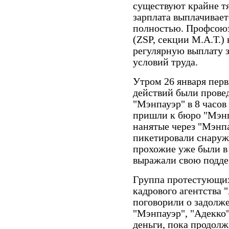
существуют крайне тя
зарплата выплачивае
полностью. Профсою
(ZSP, секции М.А.Т.) 
регулярную выплату 
условий труда.
Утром 26 января перв
действий были прове
"Мэнпауэр" в 8 часов
пришли к бюро "Мэнп
нанятые через "Мэнпа
пикетировали снаруж
прохожие уже были в 
выражали свою подд
Группа протестующих
кадрового агентства 
поговорили о задолже
"Мэнпауэр", "Адекко"
деньги, пока продолж