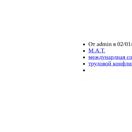
От admin в 02/01/
М.А.Т.
междунардная с
трудовой конфли