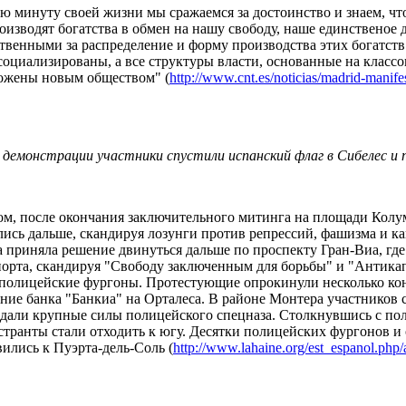
 минуту своей жизни мы сражаемся за достоинство и знаем, что 
оизводят богатства в обмен на нашу свободу, наше единственое 
твенными за распределение и форму производства этих богатств 
социализированы, а все структуры власти, основанные на классо
ожены новым обществом" (
http://www.cnt.es/noticias/madrid-mani
 демонстрации участники спустили испанский флаг в Сибелес и 
ом, после окончания заключительного митинга на площади Колу
ись дальше, скандируя лозунги против репрессий, фашизма и ка
 приняла решение двинуться дальше по проспекту Гран-Виа, где
порта, скандируя "Свободу заключенным для борьбы" и "Антика
 полицейские фургоны. Протестующие опрокинули несколько кон
ение банка "Банкиа" на Орталеса. В районе Монтера участников
дали крупные силы полицейского спецназа. Столкнувшись с пол
транты стали отходить к югу. Десятки полицейских фургонов и
ились к Пуэрта-дель-Соль (
http://www.lahaine.org/est_espanol.php/