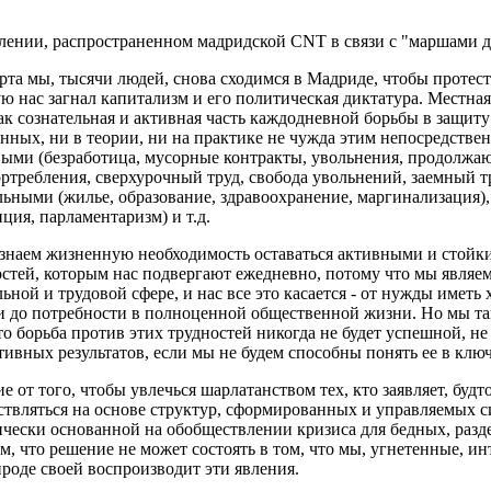
лении, распространенном мадридской CNT в связи с "маршами д
рта мы, тысячи людей, снова сходимся в Мадриде, чтобы протест
ю нас загнал капитализм и его политическая диктатура. Местна
ак сознательная и активная часть каждодневной борьбы в защит
нных, ни в теории, ни на практике не чужда этим непосредстве
выми (безработица, мусорные контракты, увольнения, продолжа
ртребления, сверхурочный труд, свобода увольнений, заемный т
ьными (жилье, образование, здравоохранение, маргинализация),
ция, парламентаризм) и т.д.
знаем жизненную необходимость оставаться активными и стойки
стей, которым нас подвергают ежедневно, потому что мы являе
ьной и трудовой сфере, и нас все это касается - от нужды иметь
 и до потребности в полноценной общественной жизни. Но мы т
то борьба против этих трудностей никогда не будет успешной, н
ивных результатов, если мы не будем способны понять ее в кл
е от того, чтобы увлечься шарлатанством тех, кто заявляет, буд
ствляться на основе структур, сформированных и управляемых 
чески основанной на обобществлении кризиса для бедных, разд
м, что решение не может состоять в том, что мы, угнетенные, ин
роде своей воспроизводит эти явления.