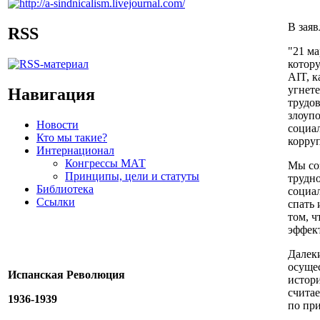
В заяв
RSS
"21 ма
котору
AIT, к
угнете
Навигация
трудо
злоупо
Новости
социал
Кто мы такие?
корруп
Интернационал
Конгрессы МАТ
Мы со
Принципы, цели и статуты
трудно
Библиотека
социал
Ссылки
спать
том, ч
эффект
Далеки
осуще
Испанская Революция
истори
считае
1936-1939
по при