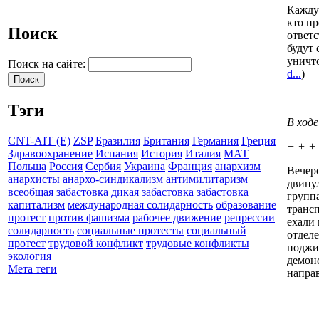
Каждую
кто пр
Поиск
ответс
будут 
уничт
Поиск на сайте:
d...
)
Тэги
В ходе
CNT-AIT (E)
ZSP
Бразилия
Британия
Германия
Греция
+ + +
Здравоохранение
Испания
История
Италия
МАТ
Польша
Россия
Сербия
Украина
Франция
анархизм
Вечер
анархисты
анархо-синдикализм
антимилитаризм
двинул
всеобщая забастовка
дикая забастовка
забастовка
группа
капитализм
международная солидарность
образование
транс
протест
против фашизма
рабочее движение
репрессии
ехали
солидарность
социальные протесты
социальный
отдел
протест
трудовой конфликт
трудовые конфликты
поджи
экология
демонс
Мета теги
направ