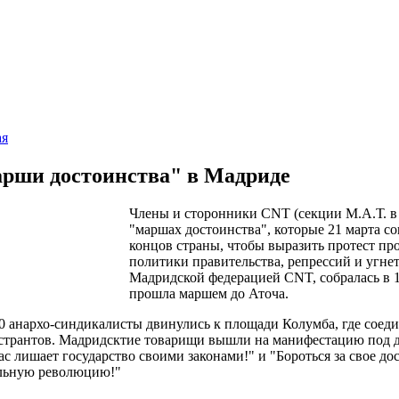
ая
рши достоинства" в Мадриде
Члены и сторонники CNT (секции М.А.Т. в
"маршах достоинства", которые 21 марта с
концов страны, чтобы выразить протест пр
политики правительства, репрессий и угне
Мадридской федерацией CNT, собралась в 1
прошла маршем до Аточа.
00 анархо-синдикалисты двинулись к площади Колумба, где соед
странтов. Мадридсктие товарищи вышли на манифестацию под де
ас лишает государство своими законами!" и "Бороться за свое дос
льную революцию!"