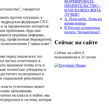
ФОРМИРОВАТЬ
ПРАВИТЕЛЬСТВО –
остоинства", говорится:
НАМ ВАЖНО ЖИТЬ
ЛУЧШЕ!
овать против ситуации, в
А. Понсонби. Ложь во
я мадридская федерация CNT-
время войны
у и за продвижение интересов
В России ограничена
ным проблемам, будь они
оплата "больничных"
ющиеся трудовые реформы,
руд, профсоюзная бюрократия),
Сейчас на сайте
 политическими ("закон-кляп",
Сейчас на сайте
0
ми перед лицом всех тех
пользователя
и
31 гостя
.
мся частью угнетенных в
 хоть минимум чтобы есть и
акже полностью убеждены в
е достигнет полноценных и
юче социальной революции.
то власть угнетенных может
силами экономикми,
елении на классы и войне, мы
тегрируемся в систему, которая