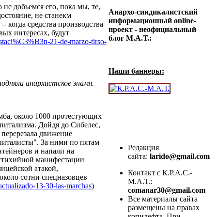
не добьемся его, пока мы, те,
Анархо-синдикалистский
достояние, не станекм
информационный online-
-- когда средства производства
проект - неофициальный
вых интересах, будут
блог М.А.Т.:
festaci%C3%B3n-21-de-marzo-tirso-
Наши баннеры:
подняли анархистское знамя.
мба, около 1000 протестующих
питализма. Дойдя до Сибелес,
 перерезала движение
питалисты". За ними по пятам
Редакция
тейнеров и напали на
сайта:
larido@gmail.com
 стихийной манифестации
ицейской атакой,
Контакт с К.Р.А.С.-
 около сотни спецназовцев
М.А.Т.:
actualizado-13-30-las-marchas
)
comanar30@gmail.com
Все материалы сайта
размещены на правах
копилефта. При