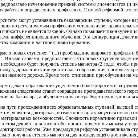
предполагало исчезновение прежней системы лисенсисатов (и их
ля работы в определенных профессиях. С новой реформой это ст
ситеты могут устанавливать бакалаврские ступени, которые варь
ловия по регулируемым профессиям устанавливает правительство
 гибкость не является таковой. Однако повышается конкуренци
анами дифференцированного обучения. Эта конкуренция делает
етах компаний и частное финансирование.
рме о новых ступенях: " (...) преобладание широкого профиля и 
". Иными словами, предполагается, что новых ступеней будет не
 необходимо будет получить степень магистра (2 года), чтобы п
ьному удорожанию университетского образования, поскольку кр
нии намного дороже. Кроме того, стипендии при обучении на ма
орма делает образование существенно более дорогим и затрудня
ожным следствием станет сокращение преподавательского персо
ия на бакалавра, а обучение на магистра будет недоступно для 
 на пути прохождения всех образовательных ступеней, высшей с
етом, является докторская, возможность для учащегося нового п
го материальных возможностей. Сложность нормативно-правовой б
 в этом декрете, для того чтобы понять, почему мы можем утвер
докторской работы. Уже предыдущая реформа устанавливала сту
льно получить степень магистра для последующего достижения 