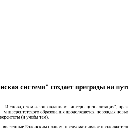
нская система" создает преграды на пут
И снова, с тем же оправданием: "интернационализация", пре
университетского образования продолжаются, порождая новы
верситеты (и учебы там).
, введенные Болонским планом, предусматривают продолжительн