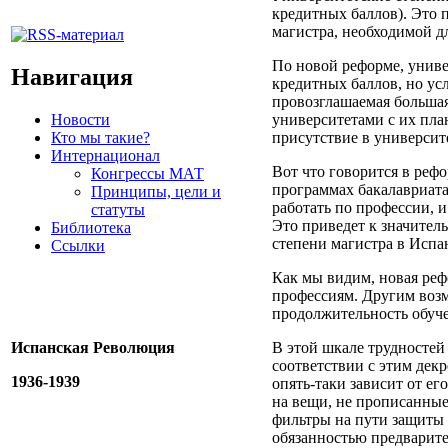
кредитных баллов). Это 
магистра, необходимой д
По новой реформе, универ
Навигация
кредитных баллов, но ус
провозглашаемая большая
Новости
университетами с их пл
Кто мы такие?
присутствие в университ
Интернационал
Вот что говорится в рефо
Конгрессы МАТ
программах бакалавриата
Принципы, цели и
работать по профессии, и
статуты
Это приведет к значител
Библиотека
степени магистра в Испа
Ссылки
Как мы видим, новая реф
профессиям. Другим возм
продолжительность обучен
Испанская Революция
В этой шкале трудностей
соответствии с этим декр
1936-1939
опять-таки зависит от е
на вещи, не прописанные
фильтры на пути защиты 
обязанностью предварите