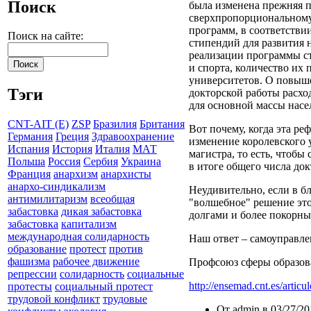
Поиск
была изменена прежняя п
сверхпропорциональному
программ, в соответствии
Поиск на сайте:
стипендий для развития 
реализации программы ст
и спорта, количество их 
университетов. О повыше
Тэги
докторской работы расхо
для основной массы насе
CNT-AIT (E)
ZSP
Бразилия
Британия
Вот почему, когда эта ре
Германия
Греция
Здравоохранение
изменение королевского у
Испания
История
Италия
МАТ
магистра, то есть, чтоб
Польша
Россия
Сербия
Украина
в итоге общего числа док
Франция
анархизм
анархисты
анархо-синдикализм
Неудивительно, если в б
антимилитаризм
всеобщая
"волшебное" решение это
забастовка
дикая забастовка
долгами и более покорный
забастовка
капитализм
международная солидарность
Наш ответ – самоуправле
образование
протест
против
фашизма
рабочее движение
Профсоюз сферы образов
репрессии
солидарность
социальные
http://ensemad.cnt.es/articu
протесты
социальный протест
трудовой конфликт
трудовые
От admin в 03/27/20