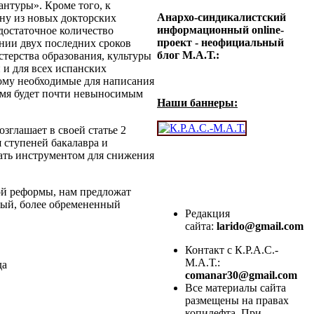
нтуры». Кроме того, к
Анархо-синдикалистский
ну из новых докторских
информационный online-
едостаточное количество
проект - неофициальный
нии двух последних сроков
блог М.А.Т.:
терства образования, культуры
и и для всех испанских
ому необходимые для написания
ремя будет почти невыносимым
Наши баннеры:
озглашает в своей статье 2
я ступеней бакалавра и
тать инструментом для снижения
ой реформы, нам предложат
вый, более обремененный
Редакция
сайта:
larido@gmail.com
Контакт с К.Р.А.С.-
М.А.Т.:
да
comanar30@gmail.com
Все материалы сайта
размещены на правах
копилефта. При