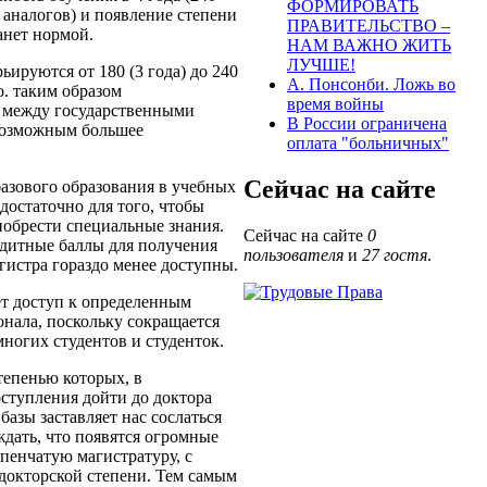
ФОРМИРОВАТЬ
 аналогов) и появление степени
ПРАВИТЕЛЬСТВО –
анет нормой.
НАМ ВАЖНО ЖИТЬ
ЛУЧШЕ!
ируются от 180 (3 года) до 240
А. Понсонби. Ложь во
. таким образом
время войны
я между государственными
В России ограничена
 возможным большее
оплата "больничных"
Сейчас на сайте
базового образования в учебных
достаточно для того, чтобы
риобрести специальные знания.
Сейчас на сайте
0
едитные баллы для получения
пользователя
и
27 гостя
.
гистра гораздо менее доступны.
ет доступ к определенным
нала, поскольку сокращается
многих студентов и студенток.
тепенью которых, в
оступления дойти до доктора
азы заставляет нас сослаться
ждать, что появятся огромные
пенчатую магистратуру, с
докторской степени. Тем самым