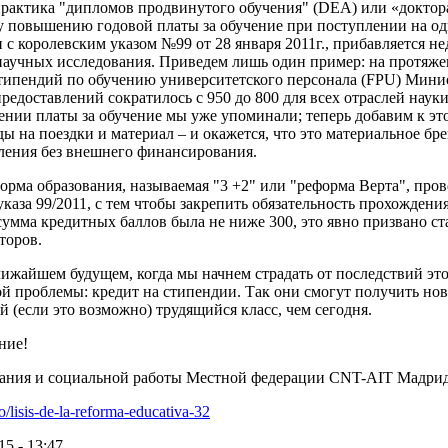
рактика "дипломов продвинутого обучения" (DEA) или «доктора
 повышению годовой платы за обучение при поступлении на од
 с королевским указом №99 от 28 января 2011г., прибавляется н
научных исследования. Приведем лишь один пример: на протяже
ипендий по обучению университетского персонала (FPU) Минис
предоставлений сократилось с 950 до 800 для всех отраслей наук
нии платы за обучение мы уже упоминали; теперь добавим к эт
ды на поездки и материал – и окажется, что это материальное б
ления без внешнего финансирования.
форма образования, называемая "3 +2" или "реформа Верта", пров
каза 99/2011, с тем чтобы закрепить обязательность прохождени
ы сумма кредитных баллов была не ниже 300, это явно призвано с
торов.
лижайшем будущем, когда мы начнем страдать от последствий эт
й проблемы: кредит на стипендии. Так они смогут получить но
 (если это возможно) трудящийся класс, чем сегодня.
ние!
ания и социальной работы Местной федерации CNT-AIT Мадри
lo/lisis-de-la-reforma-educativa-32
15 - 13:47