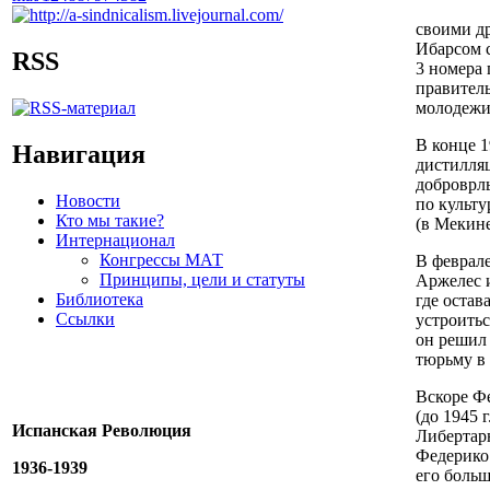
своими др
Ибарсом с
RSS
3 номера 
правитель
молодежи 
В конце 1
Навигация
дистилляц
доброврл
Новости
по культу
Кто мы такие?
(в Мекине
Интернационал
Конгрессы МАТ
В феврале
Принципы, цели и статуты
Аржелес и
Библиотека
где остав
Ссылки
устроитьс
он решил 
тюрьму в 
Вскоре Фе
(до 1945 
Испанская Революция
Либертар
Федерико 
1936-1939
его больш