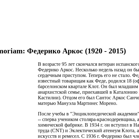
moriam: Федерико Аркос (1920 - 2015)
В возрасте 95 лет скончался ветеран испанско
Федерико Аркос. Несколько недель назад он бы
сердечным приступом. Теперь его не стало. Ф
известный товарищам как Феде, родился 18 (оф
барселонском квартале Клот. Он был младшим 
анархистской семье, приехавшей в Каталонию 
Кастилии). Отцом его был Сантос Аркос Санче
матерью Мануэла Мартинес Морено.
После учебы в "Энциклопедической академии",
-- сперва учеником столяра-краснодеревщика, а
химической фабрике. В 1934 г. он вступил в
труда (CNT) и Эклектический атенеум Клота, 
искусств и ремесел. С 1936 г. Федерико был 