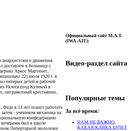
Официальный сайт М.А.Т.
(IWA-AIT):
го анархистского движения
Видео-раздел сайта
л доставлен в больницу с
едерико Аркос Мартинес,
ициально 22) июля 1920 г. в
из пятерых детей в рабочей
из Уклеса (под Куэнкой в
с, неграмотный крестьянин,
Популярные темы
 Феде в 13 лет пошел работать
За всё время:
 затем - учеником механика на
 Национальную конфедерацию
НАМ НЕ ВАЖНО,
а вечерами был в школе
КАКАЯ КЛИКА БУДЕТ
членом Либертарной мололежи