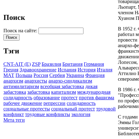
товарищам
Льопарт,
членом На
Поиск
Хуаном Пи
В 1952 г.
Поиск на сайте:
работал м
провести 
анархо-ф
Тэги
франкист
движении,
Лопесом, 
CNT-AIT (E)
ZSP
Бразилия
Британия
Германия
Альварес
Греция
Здравоохранение
Испания
История
Италия
Аттилио Б
МАТ
Польша
Россия
Сербия
Украина
Франция
североаме
анархизм
анархисты
анархо-синдикализм
антимилитаризм
всеобщая забастовка
дикая
В 1986 г.
забастовка
забастовка
капитализм
международная
"Професс
солидарность
образование
протест
против фашизма
по профес
рабочее движение
репрессии
солидарность
рабочими
социальные протесты
социальный протест
трудовой
конфликт
трудовые конфликты
экология
С годами 
Мета теги
Эммы Голь
университ
Библиоте