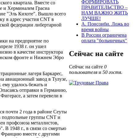
ФОРМИРОВАТЬ
ского квартала. Вместе со
ПРАВИТЕЛЬСТВО –
хе и Херминалем Грасиа
НАМ ВАЖНО ЖИТЬ
ане "Эль Кихоте". Вышло всего
ЛУЧШЕ!
ику в адрес участия CNT в
А. Понсонби. Ложь во
ийской федерации либертарной
время войны
В России ограничена
оплата "больничных"
рики на предприятие по
преле 1938 г. он ушел
изию в качестве инструктора
Сейчас на сайте
агонском фронте и Нижнем Эбро
Сейчас на сайте
0
пользователя
и
50 гостя
.
нтрационные лагеря Баркарес,
на авиационный завод в Тулузе,
. ему удалось бежать и
 Опасаясь отправки в Германию,
Фигерасе, а затем перевели в
ся почти 2 года в районе Сеуты
л в подпольные группы CNT и
лен профсоюза металлистов,
 В 1948 г., в связи со смертью
о Францию вместе с другими