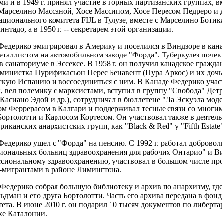
и и в 1949 г. принял участие в горных партизанских группах, в
 Марселино Массаной, Хосе Массипом, Хосе Пересом Педреро и 
ционального комитета FIJL в Тулузе, вместе с Марселино Боти
нтадо, а в 1950 г. -- секретарем этой организации.
 Федерико эмигрировал в Америку и поселился в Виндзоре в кан
еталлистом на автомобильном заводе "Форда". Туберкулез почек 
в санаториуме в Эссексе. В 1958 г. он получил канадское граждан
еминистка Пурификасьон Перес Бенавент (Пура Аркос) и их дочь
скую Испанию и воссоединиться с ним. В Канаде Федерико уча
 вел полемику с марксистами, вступил в группу "Свобода" Детр
Касиано Эдой и др.), сотрудничал в бюллетене "Ла Эскуэла мо
ом Феррерасом в Калгари и поддерживал тесные связи со многим
ортолотти и Карлосом Кортесом. Он участвовал также в деятель
риканских анархистских групп, как "Black & Red" y "Fifth Estate"
 Федерико ушел с "Форда" на пенсию. С 1992 г. работал доброво
иональных больниц здравоохранения для рабочих Онтарио" и 
сиональному здравоохранению, участвовал в большом числе прое
-мигрантами в районе Лимингтона.
Федерико собрал большую библиотеку и архив по анархизму, гд
дман и его друга Бортолотти. Часть его архива передана в фон
ета. В июне 2010 г. он подарил 10 тысяч документов по либер
ке Каталонии.