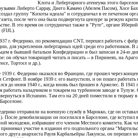
Клота и Либертарного атенеума этого барселон
узьями Либерто Саррау, Диего Камачо (Абелем Пасом), Хосе Ба
оздал группу "Кихоты идеала" и сотрудничал в ее печатном орг
газета, после чего она была подвергнута цензуре за резкую крит
стве. В это время он сотрудничал также в "Руте", органе Ибер
(FIJL).
937 г. Федерико, по рекомендации CNT, перешел работать с фаб
ии, для укрепления либертарных идей среди его работников. В а
ьцем в бывший батальон Конфедерации и был записан в 24-ю див
ре: он обучал товарищей читать и писать -- в Пиринеях, на Ар
нсе, Тортосе и др.).
 1939 г. Федерико оказался во Франции, где прошел через конце
 Сетфонт. В ноябре 1939 г. его выпустили, и он пошел работать 
ался до июня 1940 г., когда вновь был брошен в Аржелес. В 1941 г
я работать наладчиком и токарем на турбинном заводе в Тулузе.
вернуться в Испанию. Там его на 20 дней поместили в тюрьму в 
Барселоне.
дерико отправили на военную службу в Марокко, где он оставал
г.). После демобилизации он поселился в Барселоне, где вступи
ной молодежи, избравшие его членом Местного комитета. Как ч
принимал участие в издании его подпольного органа "Мартильо".
ого друга анархиста Рауля Карбальейры Лакунсы, он перешел в