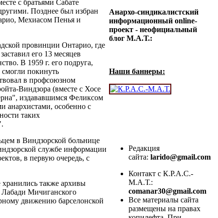
месте с братьями Сабате
другими. Позднее был избран
Анархо-синдикалистский
карио, Мехиасом Пенья и
информационный online-
проект - неофициальный
блог М.А.Т.:
адской провинции Онтарио, где
заставил его 13 месяцев
ство. В 1959 г. его подруга,
 смогли покинуть
Наши баннеры:
ствовал в профсоюзном
ойта-Виндзора (вместе с Хосе
дерна", издававшимся Феликсом
и анархистами, особенно с
ности таких
.
льцем в Виндзорской больнице
Редакция
Виндзорской службе информации
сайта:
larido@gmail.com
ктов, в первую очередь, с
Контакт с К.Р.А.С.-
М.А.Т.:
е хранились также архивы
comanar30@gmail.com
д Лабади Мичиганского
Все материалы сайта
тарному движению барселонской
размещены на правах
копилефта. При