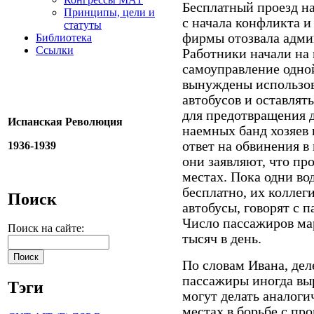
Бесплатный проезд н
Принципы, цели и
с начала конфликта и
статуты
фирмы отозвала адми
Библиотека
Ссылки
Работники начали на
самоуправление одно
вынуждены использов
автобусов и оставлят
для предотвращения 
Испанская Революция
наемных банд хозяев
ответ на обвинения в
1936-1939
они заявляют, что пр
местах. Пока одни во
бесплатно, их колле
Поиск
автобусы, говорят с 
Число пассажиров ма
Поиск на сайте:
тысяч в день.
По словам Ивана, дел
пассажиры иногда вы
Тэги
могут делать аналоги
местах в борьбе с про