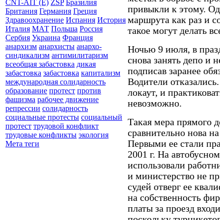
CNT-AIT (E)
ZSP
Бразилия
привыкли к этому. Од
Британия
Германия
Греция
маршрута как раз и со
Здравоохранение
Испания
История
Италия
МАТ
Польша
Россия
такое могут делать вс
Сербия
Украина
Франция
анархизм
анархисты
анархо-
Ночью 9 июля, в пра
синдикализм
антимилитаризм
снова занять депо и н
всеобщая забастовка
дикая
подписав заранее обяз
забастовка
забастовка
капитализм
Водители отказались.
международная солидарность
образование
протест
против
локаут, и практикова
фашизма
рабочее движение
невозможно.
репрессии
солидарность
социальные протесты
социальный
Такая мера прямого д
протест
трудовой конфликт
сравнительно нова на
трудовые конфликты
экология
Первыми ее стали пра
Мета теги
2001 г. На автобусно
использовали работни
и министерство не пр
судей отверг ее квал
на собственность фир
платы за проезд входи
поскольку турникетов