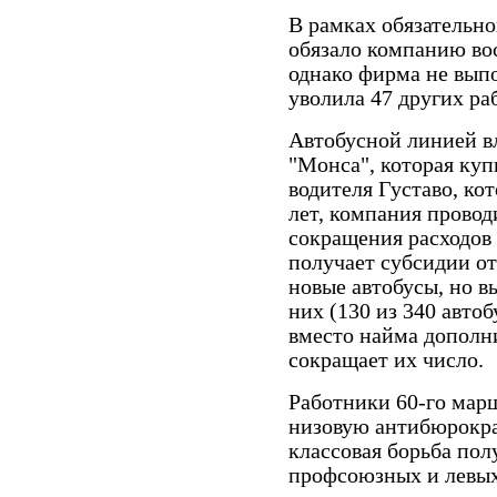
В рамках обязательно
обязало компанию вос
однако фирма не выпо
уволила 47 других ра
Автобусной линией в
"Монса", которая куп
водителя Густаво, ко
лет, компания прово
сокращения расходов 
получает субсидии от
новые автобусы, но в
них (130 из 340 автоб
вместо найма дополн
сокращает их число.
Работники 60-го мар
низовую антибюрокр
классовая борьба по
профсоюзных и левых