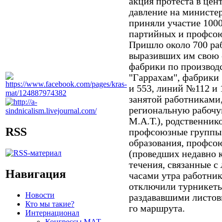
акция протеста в цен
давление на министе
приняли участие 1000
партийных и профсою
Пришло около 700 ра
выразивших им свою 
фабрики по производс
"Гаррахам", фабрики
и 553, линий №112 и 
занятой работниками
региональную рабоч
М.А.Т.), родственник
RSS
профсоюзные группы 
образования, профсо
(проведших недавно 
течения, связанные с
Навигация
часами утра работни
отключили турникеты
Новости
раздававшими листов
Кто мы такие?
го маршрута.
Интернационал
Конгрессы МАТ