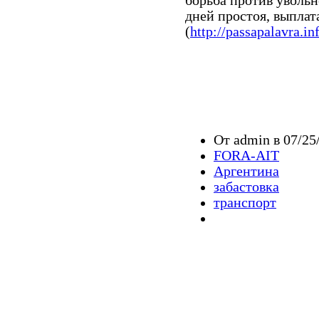
борьба против увольн
дней простоя, выплата
(
http://passapalavra.i
От admin в 07/25
FORA-AIT
Аргентина
забастовка
транспорт