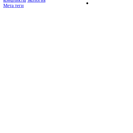
конфликты
экология
Мета теги