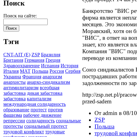
Поиск
Банкротство "ВИС рет
Поиск на сайте:
фирма является непла
месяцев. Это экономи
Моравский, хотя он 
"ВИС", в ответ на во
Тэги
знает, кто является 
Компания "ВИС" подп
CNT-AIT (E)
ZSP
Бразилия
переводе из компании
Британия
Германия
Греция
Здравоохранение
Испания
История
Союз синдикалистов 
Италия
МАТ
Польша
Россия
Сербия
пострадавших работн
Украина
Франция
анархизм
анархисты
анархо-синдикализм
задолженности по зар
антимилитаризм
всеобщая
забастовка
дикая забастовка
http://zsp.net.pl/pracow
забастовка
капитализм
przed-sadem
международная солидарность
образование
протест
против
От admin в 08/10
фашизма
рабочее движение
ZSP
репрессии
солидарность
социальные
Польша
протесты
социальный протест
трудовой конфликт
трудовые
трудовой конфли