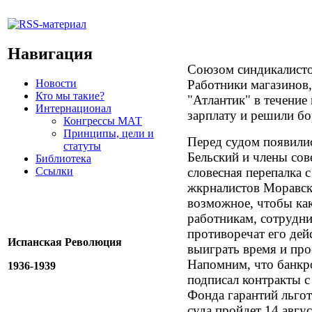
Навигация
Союзом синдикалисто
Новости
Работники магазинов,
Кто мы такие?
"Атлантик" в течение
Интернационал
зарплату и решили бо
Конгрессы МАТ
Принципы, цели и
Перед судом появили
статуты
Бельский и члены сов
Библиотека
Ссылки
словесная перепалка 
жкрналистов Моравски
возможное, чтобы как
работникам, сотрудни
противоречат его дейс
Испанская Революция
выиграть время и про
Напомним, что банкр
1936-1939
подписал контракты с
Фонда гарантий льго
суда пройдет 14 авгус