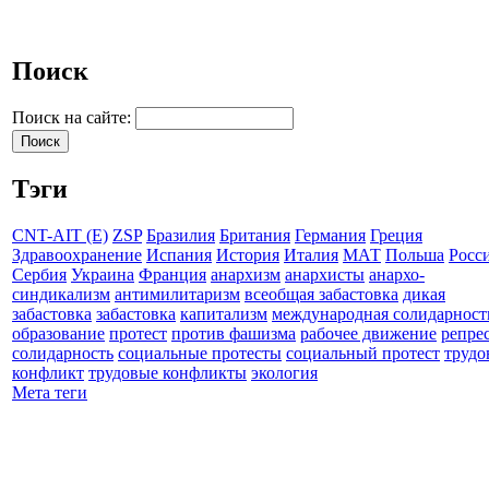
Поиск
Поиск на сайте:
Тэги
CNT-AIT (E)
ZSP
Бразилия
Британия
Германия
Греция
Здравоохранение
Испания
История
Италия
МАТ
Польша
Росс
Сербия
Украина
Франция
анархизм
анархисты
анархо-
синдикализм
антимилитаризм
всеобщая забастовка
дикая
забастовка
забастовка
капитализм
международная солидарност
образование
протест
против фашизма
рабочее движение
репре
солидарность
социальные протесты
социальный протест
трудо
конфликт
трудовые конфликты
экология
Мета теги