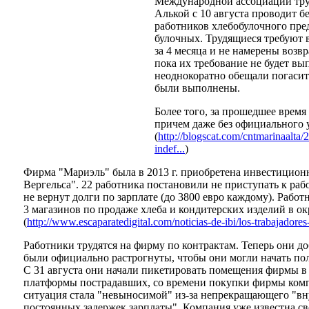
Международной ассоциации тру
Алькой с 10 августа проводит 
работников хлебобулочного пре
булочных. Трудящиеся требуют 
за 4 месяца и не намерены возвр
пока их требование не будет в
неоднокоратно обещали погасить
были выполнены.
Более того, за прошедшее время
причем даже без официального
(
http://blogscat.com/cntmarinaalta/
indef...
)
Фирма "Мариэль" была в 2013 г. приобретена инвестицион
Вергельса". 22 работника постановили не приступать к раб
не вернут долги по зарплате (до 3800 евро каждому). Работ
3 магазинов по продаже хлеба и кондитерских изделий в ок
(
http://www.escaparatedigital.com/noticias-de-ibi/los-trabajadores
Работники трудятся на фирму по контрактам. Теперь они д
были официально растрогнуты, чтобы они могли начать пол
С 31 августа они начали пикетировать помещения фирмы в
платформы пострадавших, со времени покупки фирмы компа
ситуация стала "невыносимой" из-за непрекращающего "в
постоянных задержек зарплаты". Компания уже известна 