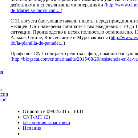
действиями и спекулятивными операциями (
http://www.elno
de-Mariel-se-movilizan-...
)
С 31 августа бастующие начали пикеты перед приедприятием
месяцев. Они намерены собираться там ежедневно с 10 до 1
ситуации. Производство в цехах полностью остановлено, 1
Алькое, Ониле, Консентаине и Муро закрыты (
http://www.es
ibi/la-plantilla-de-panader...
)
Профсоюз CNT собирает средства а фонд помощи бастую
(
http://blogscat.com/cntmarinaalta/2015/08/29/resistencia-en-la-va
ия
ь
ссии
вой
От admin в 09/02/2015 - 10:11
CNT-AIT (E)
бессрочная забастовка
Испания