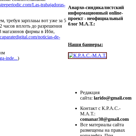
streperiodic.com/Las-trabajadoras-
Анархо-синдикалистский
информационный online-
проект - неофициальный
, требуя зарплаьы вот уже за 5
блог М.А.Т.:
2 часов вплоть до разрешения
3 магазинов фирмы в Иби,
caparatedigital.com/noticias-de-
Наши баннеры:
щим
ga-inde...
)
Редакция
сайта:
larido@gmail.com
Контакт с К.Р.А.С.-
М.А.Т.:
comanar30@gmail.com
Все материалы сайта
размещены на правах
копилефта. При