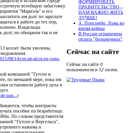
дящихся) в испанском городе
ФОРМИРОВАТЬ
бессрочную всеобщую забастовку
ПРАВИТЕЛЬСТВО –
дприятия "Мариэль" и его
НАМ ВАЖНО ЖИТЬ
выплатить им долг по зарплате
ЛУЧШЕ!
ащаться к работе до тех пор,
А. Понсонби. Ложь во
ыполнено. Владельцы
время войны
 долг, но обещания так и не
В России ограничена
оплата "больничных"
 13 коллег были уволены,
Сейчас на сайте
 уведомления
2015/08/14/cnt-ait-alcoi-en-vaga-
Сейчас на сайте
0
пользователя
и
52 гостя
.
ной компанией "Гутсен и
оте, по меньшей мере, пока им
ники остановили работу цеха и
руге
-de-pan...
)
обиваются, чтобы контракты
учать пособие по безработице.
 Иби. По словам представителя
нией "Гутсен и Вергельса",
нутреннего нажима и
своими сомнительными