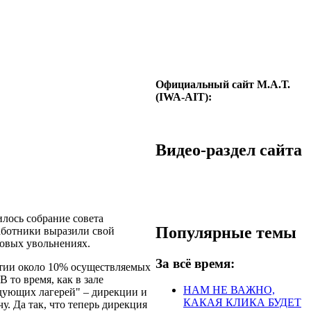
Официальный сайт М.А.Т.
(IWA-AIT):
Видео-раздел сайта
лось собрание совета
Популярные темы
аботники выразили свой
совых увольнениях.
За всё время:
ятии около 10% осуществляемых
 то время, как в зале
НАМ НЕ ВАЖНО,
дующих лагерей" – дирекции и
КАКАЯ КЛИКА БУДЕТ
. Да так, что теперь дирекция