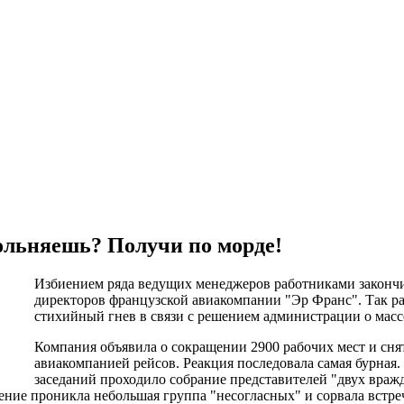
льняешь? Получи по морде!
Избиением ряда ведущих менеджеров работниками закончи
директоров французской авиакомпании "Эр Франс". Так р
стихийный гнев в связи с решением администрации о мас
Компания объявила о сокращении 2900 рабочих мест и сн
авиакомпанией рейсов. Реакция последовала самая бурная. В
заседаний проходило собрание представителей "двух враж
ние проникла небольшая группа "несогласных" и сорвала встречу