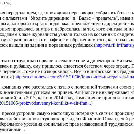
в суд.
ия перед зданием, где проходили переговоры, собралось более ты
с плакатами "Уволить дирекцию" и "Вальс – предатель", имея 
ьса, который открыто поддержал предложенную дирекцией ком
вных прорвалась внутрь и набросилась на тех, кого считала ви
ходящем в зале журналисты узнали только из косвенных свидетел
у же разошлись фотографии с изображением того, как начальни
озок вышли из здания в порванных рубашках (
http://ru.rfi.fr/fra
ы и сотрудники сорвали заседание совета директоров. На начал
джак и рубашку, ему пришлось спасаться бегством через ограду.
е перелеты, тоже не поздоровилось. Всего в потасовке пострадал
нения (
http://ru.euronews.com/2015/10/06/france-tries-to-repair-its-ima
а компания уже рассталась с пятью с половиной тысячами своих
к значительным успехам не привел. Air France не выдерживает к
мпаний, и в 2015, как и в 2014 году, компания не приносит ника
ya/20151005-proizvodstvennyi-konflikt-v-air-fran...
)
 пресса устроили самую настоящую истерику в связи с происше
вал действия протестующих президент Франции Олланд, чей ре
берального урезания социальных прав и завоеваний трудящихся
улиганами".