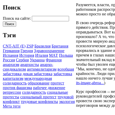
Разумеется, власти, 
Поиск
работников распростр
можно просто не обр
Поиск на сайте:
В свою очередь рефор
прямого действия. Пр
оправдываться. Вот 
Тэги
произошло? А то, что
провести мирную акци
психологическое давл
CNT-AIT (E)
ZSP
Бразилия
Британия
прорвались в здание 
Германия
Греция
Здравоохранение
причем в глазах наши
Испания
История
Италия
МАТ
Польша
значительный вклад в
Россия
Сербия
Украина
Франция
чтобы был уволен еще
анархизм
анархисты
анархо-
"Мы, конечно, не одо
синдикализм
антимилитаризм
всеобщая
крайности. Люди при
забастовка
дикая забастовка
забастовка
нашло ничего лучше у
капитализм
международная
its-image-abroa...
)
солидарность
образование
протест
против фашизма
рабочее движение
Курс профбоссов -- н
репрессии
солидарность
социальные
руководителей профс
протесты
социальный протест
трудовой
провести свою экспер
конфликт
трудовые конфликты
экология
переговоров между д
Мета теги