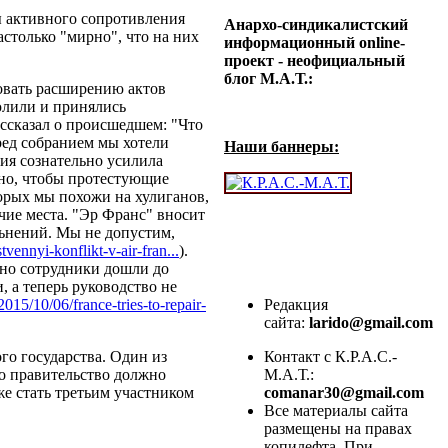
ы активного сопротивления
Анархо-синдикалистский
столько "мирно", что на них
информационный online-
проект - неофициальный
блог М.А.Т.:
овать расширению актов
юлили и принялись
ссказал о происшедшем: "Что
ред собранием мы хотели
Наши баннеры:
ия сознательно усилила
ьно, чтобы протестующие
торых мы похожи на хулиганов,
очие места. "Эр Франс" вносит
льнений. Мы не допустим,
tvennyi-konflikt-v-air-fran...
).
 но сотрудники дошли до
 а теперь руководство не
015/10/06/france-tries-to-repair-
Редакция
сайта:
larido@gmail.com
го государства. Один из
Контакт с К.Р.А.С.-
о правительство должно
М.А.Т.:
е стать третьим участником
comanar30@gmail.com
Все материалы сайта
размещены на правах
копилефта. При