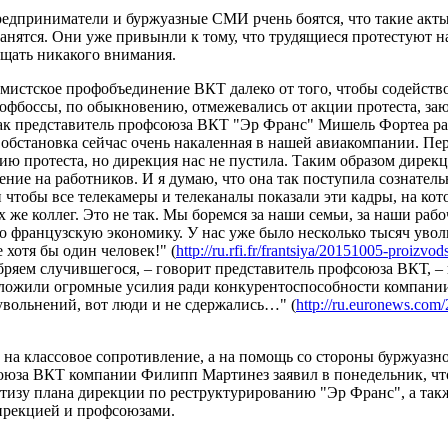
предприниматели и буржуазные СМИ рчень боятся, что такие акт
анятся. Они уже привынли к тому, что трудящиеся протестуют на
ащать никакого внимания.
мистское профобъединение ВКТ далеко от того, чтобы содейств
офбоссы, по обыкновению, отмежевались от акции протеста, за
как представитель профсоюза ВКТ "Эр Франс" Мишель Фортеа ра
 обстановка сейчас очень накаленная в нашей авиакомпании. Пе
ю протеста, но дирекция нас не пустила. Таким образом дирекц
ение на работников. И я думаю, что она так поступила сознател
и чтобы все телекамеры и телеканалы показали эти кадры, на ко
х же коллег. Это не так. Мы боремся за наши семьи, за наши раб
о французскую экономику. У нас уже было несколько тысяч уво
 хотя бы один человек!" (
http://ru.rfi.fr/frantsiya/20151005-proizvods
бряем случившегося, – говорит представитель профсоюза ВКТ, –
ложили огромные усилия ради конкурентоспособности компании,
вольнений, вот люди и не сдержались…" (
http://ru.euronews.com/2
е на классовое сопротивление, а на помощь со стороны буржуазно
оюза ВКТ компании Филипп Мартинез заявил в понедельник, чт
тизу плана дирекции по реструктурированию "Эр Франс", а такж
ирекцией и профсоюзами.