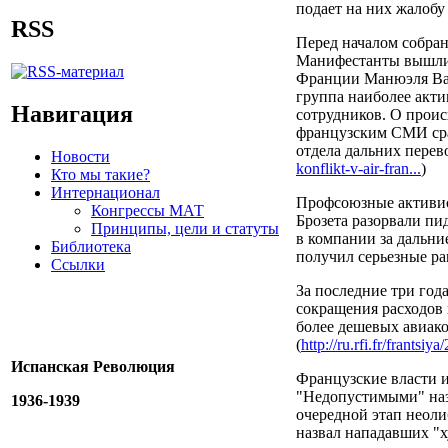
подает на них жалобу 
RSS
Перед началом собран
Манифестанты вышли 
Франции Манюэля Вал
группа наиболее акти
Навигация
сотрудников. О проис
французским СМИ сраз
отдела дальних перев
Новости
konflikt-v-air-fran...
)
Кто мы такие?
Интернационал
Профсоюзные активист
Конгрессы МАТ
Брозета разорвали пи
Принципы, цели и статуты
в компании за дальни
Библиотека
получил серьезные ра
Ссылки
За последние три год
сокращения расходов 
более дешевых авиако
(
http://ru.rfi.fr/frantsi
Испанская Революция
Французские власти и
"Недопустимыми" наз
1936-1939
очередной этап неоли
назвал нападавших "х