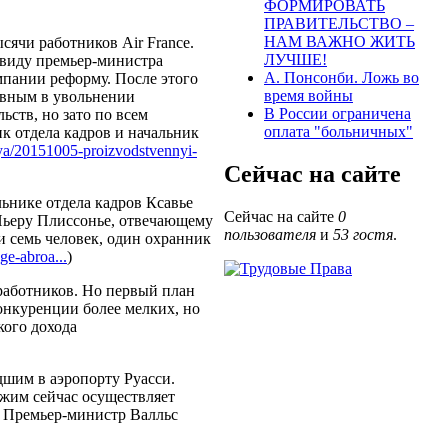
ФОРМИРОВАТЬ
ПРАВИТЕЛЬСТВО –
НАМ ВАЖНО ЖИТЬ
сячи работников Air France.
ЛУЧШЕ!
ввиду премьер-министра
А. Понсонби. Ложь во
пании реформу. После этого
время войны
новным в увольнении
В России ограничена
ьств, но зато по всем
оплата "больничных"
к отдела кадров и начальник
ntsiya/20151005-proizvodstvennyi-
Сейчас на сайте
ьнике отдела кадров Ксавье
Сейчас на сайте
0
 Пьеру Плиссонье, отвечающему
пользователя
и
53 гостя
.
и семь человек, один охранник
ge-abroa...
)
 работников. Но первый план
онкуренции более мелких, но
кого дохода
дшим в аэропорту Руасси.
жим сейчас осуществляет
. Премьер-министр Валльс