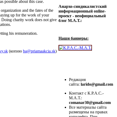
as possible about this case.
Анархо-синдикалистский
organization and the fates of the
информационный online-
paying up for the work of your
проект - неофициальный
s. Doing charity work does not give
блог М.А.Т.:
ations.
tting his remuneration.
Наши баннеры:
y.sk
(копию
ba@priamaakcia.sk
)
Редакция
сайта:
larido@gmail.com
Контакт с К.Р.А.С.-
М.А.Т.:
comanar30@gmail.com
Все материалы сайта
размещены на правах
копилефта. При