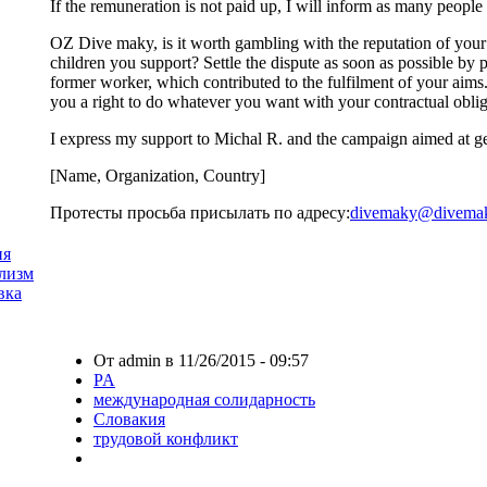
If the remuneration is not paid up, I will inform as many people 
OZ Dive maky, is it worth gambling with the reputation of your 
children you support? Settle the dispute as soon as possible by 
former worker, which contributed to the fulfilment of your aim
you a right to do whatever you want with your contractual oblig
I express my support to Michal R. and the campaign aimed at ge
[Name, Organization, Country]
Протесты просьба присылать по адресу:
divemaky@divemak
ия
лизм
вка
От admin в 11/26/2015 - 09:57
PA
международная солидарность
Словакия
трудовой конфликт