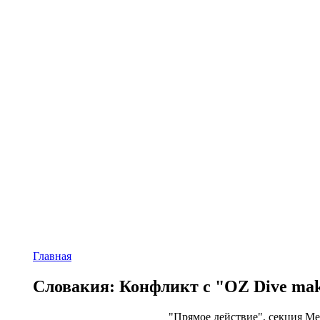
Главная
Словакия: Конфликт с "OZ Dive ma
"Прямое действие", секция М