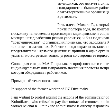
трудящихся, организует при 
солидарности с бывшим работ
благотворительной организац
Братиславе.
Речь идет о Михале Р., которы
почти полтора года, по контр
поскольку та не желала производить медицинские и соци
месяцев назад работник решил уволиться, и был подписа
"сотрудничества". Организация признала, что задолжала 
так и не выплатила их. Работник неоднократно пытался п
представители "Прямого действия" пришли в офис органи
уплаты, но встретили только угрозы со стороны ее юристо
Словацкая секция М.А.Т. призывает профсоюзные и иные 
индивидуальных лиц направлять послания протеста непр
которая обкрадывает работников.
Примерный текст послания:
In support of the former worker of OZ Dive maky
I am writing to protest against the actions of the administrato
Kohutikova, who refused to pay the contractual remuneration in
worker Michal R. I think the administrator is directly responsible 