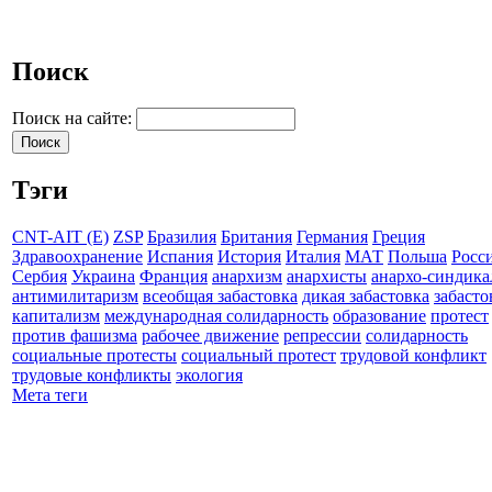
Поиск
Поиск на сайте:
Тэги
CNT-AIT (E)
ZSP
Бразилия
Британия
Германия
Греция
Здравоохранение
Испания
История
Италия
МАТ
Польша
Росс
Сербия
Украина
Франция
анархизм
анархисты
анархо-синдика
антимилитаризм
всеобщая забастовка
дикая забастовка
забасто
капитализм
международная солидарность
образование
протест
против фашизма
рабочее движение
репрессии
солидарность
социальные протесты
социальный протест
трудовой конфликт
трудовые конфликты
экология
Мета теги