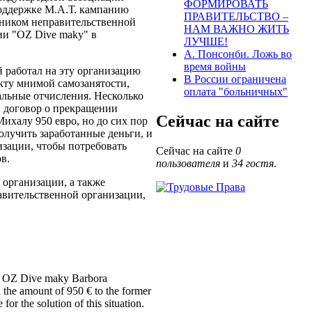
ФОРМИРОВАТЬ
поддержке М.А.Т. кампанию
ПРАВИТЕЛЬСТВО –
ником неправительственной
НАМ ВАЖНО ЖИТЬ
ии "OZ Dive maky" в
ЛУЧШЕ!
А. Понсонби. Ложь во
время войны
й работал на эту организацию
В России ограничена
акту мнимой самозанятости,
оплата "больничных"
альные отчисления. Несколько
н договор о прекращении
Сейчас на сайте
Михалу 950 евро, но до сих пор
олучить заработанные деньги, и
зации, чтобы потребовать
Сейчас на сайте
0
в.
пользователя
и
34 гостя
.
организации, а также
авительственной организации,
r of OZ Dive maky Barbora
 the amount of 950 € to the former
for the solution of this situation.