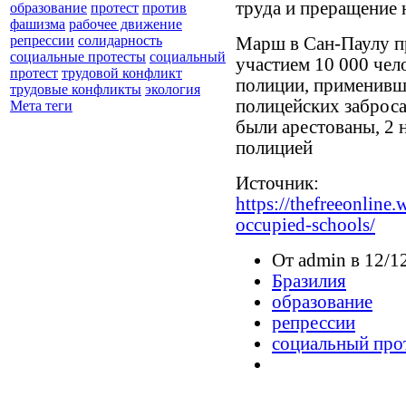
труда и преращение
образование
протест
против
фашизма
рабочее движение
репрессии
солидарность
Марш в Сан-Паулу п
социальные протесты
социальный
участием 10 000 чел
протест
трудовой конфликт
полиции, применивше
трудовые конфликты
экология
полицейских заброса
Мета теги
были арестованы, 2
полицией
Источник:
https://thefreeonlin
occupied-schools/
От admin в 12/12
Бразилия
образование
репрессии
социальный про