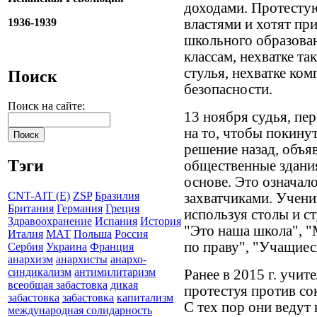
доходами. Протесту
1936-1939
властями и хотят пр
школьного образова
классам, нехватке та
стулья, нехватке ко
Поиск
безопасности.
Поиск на сайте:
13 ноября судья, пе
на то, чтобы покину
решение назад, объяв
Тэги
общественные здания
основе. Это означал
CNT-AIT (E)
ZSP
Бразилия
захватчиками. Учени
Британия
Германия
Греция
используя столы и с
Здравоохранение
Испания
История
"Это наша школа", "
Италия
МАТ
Польша
Россия
по праву", "Учащиес
Сербия
Украина
Франция
анархизм
анархисты
анархо-
синдикализм
антимилитаризм
Ранее в 2015 г. учит
всеобщая забастовка
дикая
протестуя против со
забастовка
забастовка
капитализм
С тех пор они ведут
международная солидарность