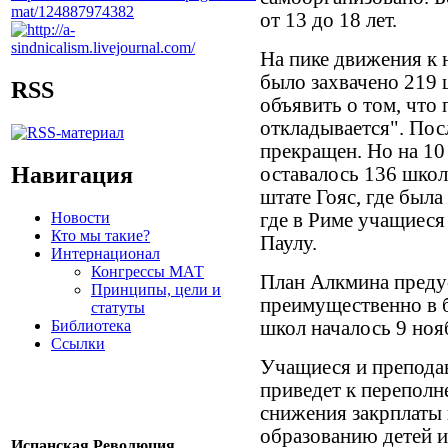
от 13 до 18 лет.
На пике движения к
было захвачено 219
RSS
объявить о том, что
откладывается". Пос
прекращен. Но на 10
Навигация
оставалось 136 шко
штате Гояс, где была
Новости
где в Риме учащиеся
Кто мы такие?
Паулу.
Интернационал
Конгрессы МАТ
План Алкмина предус
Принципы, цели и
преимущественно в б
статуты
Библиотека
школ началось 9 ноя
Ссылки
Учащиеся и преподав
приведет к переполн
снижения закрплаты
образованию детей и
Испанская Революция