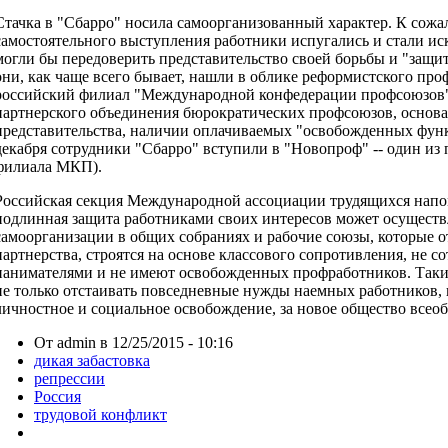
Стачка в "Сбарро" носила самоорганизованный характер. К сожа
самостоятельного выступления работники испугались и стали ис
могли бы передоверить представительство своей борьбы и "защи
они, как чаще всего бывает, нашли в облике реформистского про
российский филиал "Международной конфедерации профсоюзов"
партнерского объединения бюрократических профсоюзов, основ
представительства, наличии оплачиваемых "освобожденных функц
декабря сотрудники "Сбарро" вступили в "Новопроф" -- один из
филиала МКП).
Российская секция Международной ассоциации трудящихся напом
подлинная защита работниками своих интересов может осуществл
самоорганизации в общих собраниях и рабочие союзы, которые 
партнерства, строятся на основе классового сопротивления, не с
нанимателями и не имеют освобожденных профработников. Таки
не только отстаивать повседневные нужды наемных работников, н
личностное и социальное освобождение, за новое общество всео
От admin в 12/25/2015 - 10:16
дикая забастовка
репрессии
Россия
трудовой конфликт