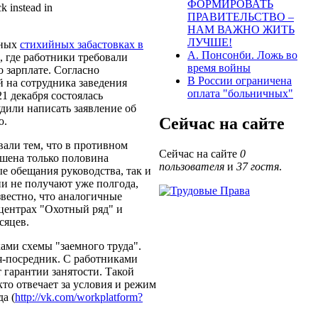
ФОРМИРОВАТЬ
k instead in
ПРАВИТЕЛЬСТВО –
НАМ ВАЖНО ЖИТЬ
ЛУЧШЕ!
нных
стихийных забастовках в
А. Понсонби. Ложь во
, где работники требовали
время войны
 зарплате. Согласно
В России ограничена
 на сотрудника заведения
оплата "больничных"
21 декабря состоялась
удили написать заявление об
Сейчас на сайте
ю.
али тем, что в противном
Сейчас на сайте
0
ашена только половина
пользователя
и
37 гостя
.
е обещания руководства, так и
ни не получают уже полгода,
звестно, что аналогичные
центрах "Охотный ряд" и
сяцев.
ами схемы "заемного труда".
я-посредник. С работниками
 гарантии занятости. Такой
кто отвечает за условия и режим
а (
http://vk.com/workplatform?