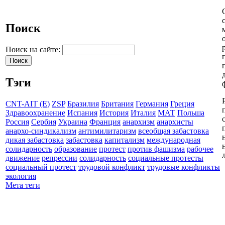
Поиск
Поиск на сайте:
Тэги
CNT-AIT (E)
ZSP
Бразилия
Британия
Германия
Греция
Здравоохранение
Испания
История
Италия
МАТ
Польша
Россия
Сербия
Украина
Франция
анархизм
анархисты
анархо-синдикализм
антимилитаризм
всеобщая забастовка
дикая забастовка
забастовка
капитализм
международная
солидарность
образование
протест
против фашизма
рабочее
движение
репрессии
солидарность
социальные протесты
социальный протест
трудовой конфликт
трудовые конфликты
экология
Мета теги