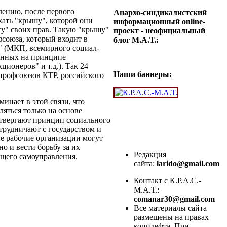
лению, после первого
Анархо-синдикалистский
кать "крышу", которой они
информационный online-
ту" своих прав. Такую "крышу"
проект - неофициальный
фсоюза, который входит в
блог М.А.Т.:
 (МКП, всемирного социал-
анных на принципе
ионеров" и т.д.). Так 24
Наши баннеры:
 профсоюзов КТР, российского
инает в этой связи, что
яться только на основе
отвергают принцип социального
отрудничают с государством и
е рабочие организации могут
о и вести борьбу за их
Редакция
бщего самоуправления.
сайта:
larido@gmail.com
Контакт с К.Р.А.С.-
М.А.Т.:
comanar30@gmail.com
Все материалы сайта
размещены на правах
копилефта. При