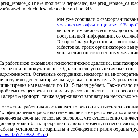
: preg_replace(): The /e modifier is deprecated, use preg_replace_callbac
/var/www/html/includes/unicode.inc on line 345.
Мы уже сообщали о самоорганизова
московских кафе-пиццериях "Сбарро"
выплаты им многомесячных долгов по
поступившей информации, со ссылкой
"Сбарро" на ул.Бутырская, в котором 
забастовка, троих организаторов вын
увольнении по собственному желани
На работников оказывали психологическое давление, шантажиров
случае они не получат денег. Однако после увольнения была пог
задолженности. Остальные сотрудники, несмотря на многократны
не получили денег, которые им задолжал наниматель. Зарплату о
лишь изредка им выделяли по 10-15 тысяч рублей. Также стало и
проблемы существуют и в других ресторанах сети — в торговых 
"Галерея Аэропорт" также задерживают зарплату на несколько ме
Положение работников осложняет то, что они являются заложник
Их официальным работодателем является не ресторан, а компани
заключены срочные трудовые договора, что существенно снижает
договор может быть прекращен в любой момент, из него неясно, 
работы, установление зарплаты и соблюдение правил охраны труд
w=wall-65210882_3552
)