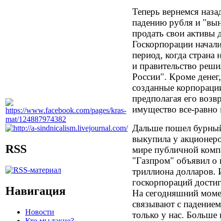
Теперь вернемся наза
падению рубля и "вы
продать свои активы 
Госкорпорации начали
период, когда страна
и правительство реши
России". Кроме денег
созданные корпорации
предполагая его возвр
имущество все-равно 
Дальше пошел бурный
выкупила у акционер
RSS
мире публичной комп
"Газпром" объявил о 
триллиона долларов. И
госкорпораций достиг
Навигация
На сегодняшний момен
связывают с падением
Новости
только у нас. Больше
Кто мы такие?