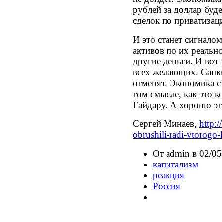
рублей за доллар буд
сделок по приватизац
И это станет сигнало
активов по их реально
другие деньги. И вот 
всех желающих. Санкц
отменят. Экономика с
том смысле, как это 
Гайдару. А хорошо эт
Сергей Минаев,
http:
obrushili-radi-vtorogo-k
От admin в 02/05
капитализм
реакция
Россия