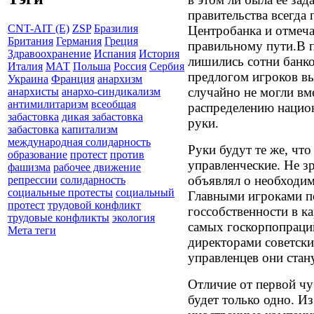
правительства всегда
CNT-AIT (E)
ZSP
Бразилия
Центробанка и отмеча
Британия
Германия
Греция
правильному пути.В п
Здравоохранение
Испания
История
лишились сотни банко
Италия
МАТ
Польша
Россия
Сербия
предлогом игроков вы
Украина
Франция
анархизм
случайно не могли вм
анархисты
анархо-синдикализм
антимилитаризм
всеобщая
распределению национ
забастовка
дикая забастовка
руки.
забастовка
капитализм
международная солидарность
Руки будут те же, что
образование
протест
против
управленческие. Не з
фашизма
рабочее движение
объявлял о необходим
репрессии
солидарность
социальные протесты
социальный
Главными игроками п
протест
трудовой конфликт
госсобственности в к
трудовые конфликты
экология
самых госкорпопраций
Мета теги
директорами советски
управленцев они стан
Отличие от первой чу
будет только одно. И