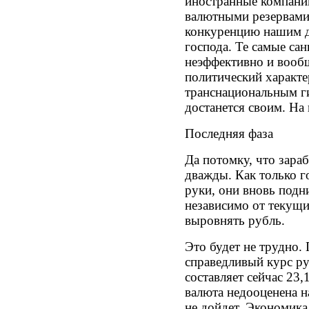
иностранные компан
валютными резервами
конкуренцию нашим д
господа. Те самые са
неэффективно и вообщ
политический характе
транснациональным ги
достанется своим. На
Последняя фаза
Да потомку, что зара
дважды. Как только г
руки, они вновь подн
независимо от текущих
выровнять рубль.
Это будет не трудно.
справедливый курс ру
составляет сейчас 23,1
валюта недооценена н
не дойдет. Экономика 