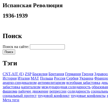
Испанская Революция
1936-1939
Поиск
Поиск на сайте:
Тэги
CNT-AIT (E)
ZSP
Бразилия
Британия
Германия
Греция
Здравоо
История
Италия
МАТ
Польша
Россия
Сербия
Украина
Франци
анархо-синдикализм
антимилитаризм
всеобщая забастовка
дик
забастовка
капитализм
международная солидарность
образова
фашизма
рабочее движение
репрессии
солидарность
социальн
социальный протест
трудовой конфликт
трудовые конфликты
Мета теги