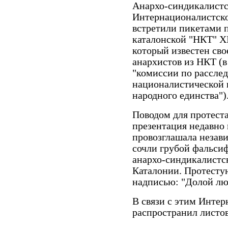
Анархо-синдикалистс
Интернационалистског
встретили пикетами 
каталонской "НКТ" X
который известен сво
анархистов из НКТ (в
"комиссии по расслед
националистической 
народного единства")
Поводом для протеста
презентация недавно
провозглашала незав
сочли грубой фальси
анархо-синдикалистск
Каталонии. Протесту
надписью: "Долой лю
В связи с этим Инте
распространил листов