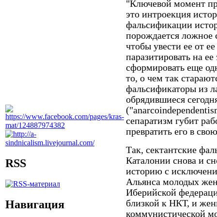
"Ключевой момент про
это интроекция исто
фальсификации исто
порождается ложное 
чтобы увести ее от е
паразитировать на ее 
сформировать еще од
то, о чем так старают
фальсификаторы из ла
обрядившиеся сегодн
("anarcoindependentis
сепаратизм губит раб
превратить его в свою
Так, сектантские фа
Каталонии снова и сн
RSS
историю с исключени
Альянса молодых же
Иберийской федераци
Навигация
близкой к НКТ, и же
коммунистической мо