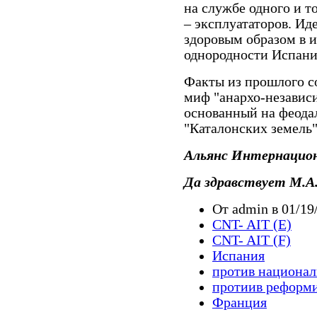
на службе одного и т
– эксплуататоров. И
здоровым образом в и
однородности Испани
Факты из прошлого с
миф "анархо-независи
основанный на феода
"Каталонских земель
Альянс Интернацио
Да здравствует М.А.
От admin в 01/19/
CNT- AIT (E)
CNT- AIT (F)
Испания
против национа
протиив реформ
Франция