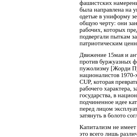
фашистских намерени
была направлена на у
одетые в униформу з
общую черту: они за
рабочих, которых пр
подвергали пыткам з
патриотическим ценн
Движение 15мая и ан
против буржуазных ф
пужолизму [Жорди Пу
националистов 1970-х 
CUP, которая преврат
рабочего характера, 
государства, в нацио
подчиненное идее кат
перед лицом эксплуат
затянуть в болото со
Капитализм не имеет 
это всего лишь разли