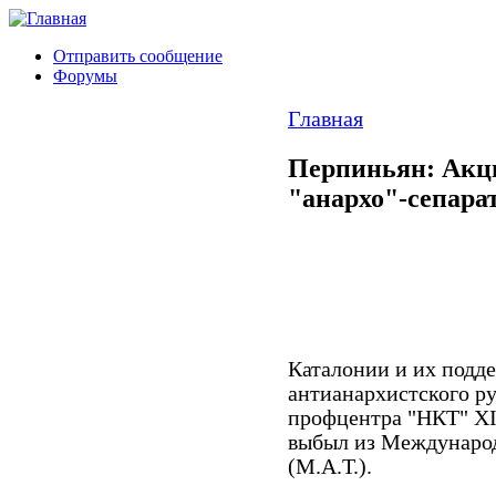
Отправить сообщение
Форумы
Главная
Перпиньян: Акци
"анархо"-сепара
Каталонии и их подд
антианархистского ру
профцентра "НКТ" XI 
выбыл из Междунаро
(М.А.Т.).