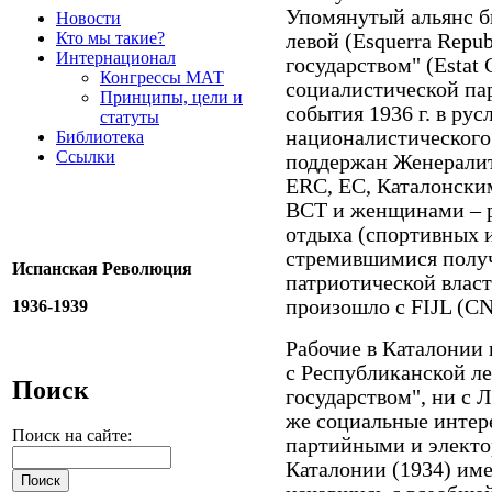
Упомянутый альянс б
Новости
Кто мы такие?
левой (Esquerra Repu
Интернационал
государством" (Estat
Конгрессы МАТ
социалистической пар
Принципы, цели и
события 1936 г. в ру
статуты
националистического
Библиотека
Ссылки
поддержан Женерали
ERC, EC, Каталонски
ВСТ и женщинами – 
отдыха (спортивных 
стремившимися получ
Испанская Революция
патриотической власт
произошло с FIJL (CN
1936-1939
Рабочие в Каталонии 
с Республиканской ле
Поиск
государством", ни с 
же социальные интер
Поиск на сайте:
партийными и электо
Каталонии (1934) име