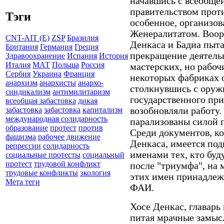
начавшись с всеобщей
правительством проти
Тэги
особенное, организов
Женералитатом. Воор
CNT-AIT (E)
ZSP
Бразилия
Денкаса и Бадиа пыта
Британия
Германия
Греция
прекращение деятельн
Здравоохранение
Испания
История
Италия
МАТ
Польша
Россия
мастерских, но рабоч
Сербия
Украина
Франция
некоторых фабриках о
анархизм
анархисты
анархо-
столкнувшись с оруж
синдикализм
антимилитаризм
государственного при
всеобщая забастовка
дикая
возобновляли работу.
забастовка
забастовка
капитализм
международная солидарность
парализованы силой п
образование
протест
против
Среди документов, к
фашизма
рабочее движение
Денкаса, имеется по
репрессии
солидарность
именами тех, кто буд
социальные протесты
социальный
протест
трудовой конфликт
после "триумфа", на 
трудовые конфликты
экология
этих имен принадлеж
Мета теги
ФАИ.
Хосе Денкас, главарь
питая мрачные замысл