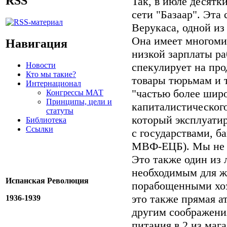
RSS
Так, в июле десятк
сети "Базаар". Эта
Верукаса, одной из
Она имеет многоми
Навигация
низкой зарплаты ра
Новости
спекулирует на про
Кто мы такие?
товары тюрьмам и 
Интернационал
"частью более шир
Конгрессы МАТ
Принципы, цели и
капиталистического
статуты
который эксплуати
Библиотека
Ссылки
с государствами, б
МВФ-ЕЦБ). Мы не ж
Это также один из 
необходимым для ж
Испанская Революция
порабощенными хоз
это также прямая а
1936-1939
другим соображени
питания в 2 из маг