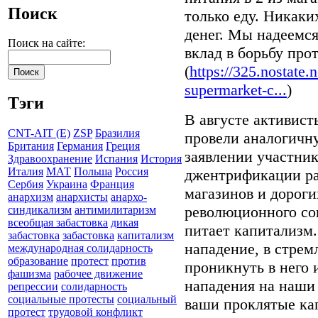
Поиск
только еду. Никаки
денег. Мы надеемся
Поиск на сайте:
вклад в борьбу пр
(
https://325.nostate.
supermarket-c...
)
Тэги
В августе активис
CNT-AIT (E)
ZSP
Бразилия
провели аналогичн
Британия
Германия
Греция
заявлении участник
Здравоохранение
Испания
История
Италия
МАТ
Польша
Россия
джентрификации р
Сербия
Украина
Франция
магазинов и дорог
анархизм
анархисты
анархо-
революционного соп
синдикализм
антимилитаризм
всеобщая забастовка
дикая
питает капитализм.
забастовка
забастовка
капитализм
нападение, в стрем
международная солидарность
образование
протест
против
проникнуть в него 
фашизма
рабочее движение
нападения на наши
репрессии
солидарность
социальные протесты
социальный
ваши проклятые ка
протест
трудовой конфликт