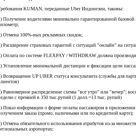
Требования KUMAN, переданные Uber Индонезии, таковы:
1) Получение водителями минимально гарантированной базовой ст
километр;
2) Отмена 100%-ных рекламных скидок;
3) Расширение страховых гарантий с ситуаций "онлайн" на ситу
4) Оплата по системе FLEXPAY / WITHDRAW должна производит
5) Установление минимальной дистанции и фиксации цели пасса
6) Возвращение UP UBER статуса консультанта (службы для партн
клиентов)
7) Равномерное распределение схемы "все утро" или "вечер"; вос
неделю с премией в 350 тыс.рупий (1 долл.=13 тыс. рупий)
8) Показ информации о форме оплаты пассажиром в приложении 
получением заказа (промо, наличными или по кредитной карте);
9) Отмена обязательного использования атрибутов из-за множеств
региональных аэропортах;