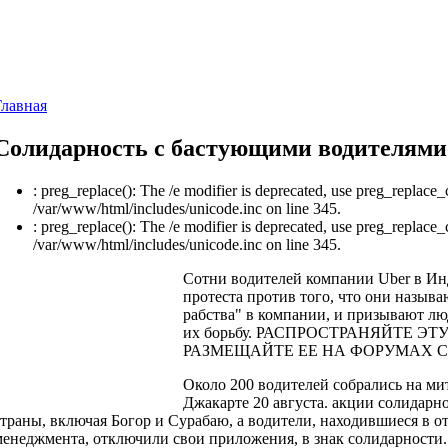
Главная
Солидарность с бастующими водителями
: preg_replace(): The /e modifier is deprecated, use preg_replace_
/var/www/html/includes/unicode.inc on line 345.
: preg_replace(): The /e modifier is deprecated, use preg_replace_
/var/www/html/includes/unicode.inc on line 345.
Сотни водителей компании Uber в Ин
протеста против того, что они назыв
рабства" в компании, и призывают лю
их борьбу. РАСПРОСТРАНЯЙТЕ 
РАЗМЕЩАЙТЕ ЕЕ НА ФОРУМАХ С
Около 200 водителей собрались на ми
Джакарте 20 августа. акции солидарн
страны, включая Богор и Сурабаю, а водители, находившиеся в о
менеджмента, отключили свои приложения, в знак солидарности.