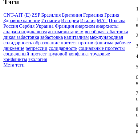
Тэги
CNT-AIT (E)
ZSP
Бразилия
Британия
Германия
Греция
Здравоохранение
Испания
История
Италия
МАТ
Польша
Россия
Сербия
Украина
Франция
анархизм
анархисты
анархо-синдикализм
антимилитаризм
всеобщая забастовка
дикая забастовка
забастовка
капитализм
международная
солидарность
образование
протест
против фашизма
рабочее
движение
репрессии
солидарность
социальные протесты
социальный протест
трудовой конфликт
трудовые
конфликты
экология
Мета теги