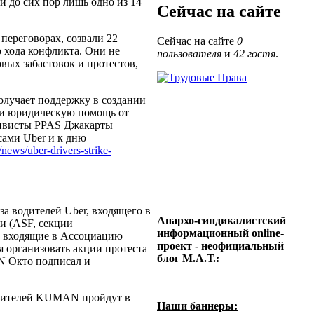
и до сих пор лишь одно из 14
Сейчас на сайте
переговорах, созвали 22
Сейчас на сайте
0
 хода конфликта. Они не
пользователя
и
42 гостя
.
ых забастовок и протестов,
лучает поддержку в создании
 и юридическую помощь от
ивисты PPAS Джакарты
ами Uber и к дню
/news/uber-drivers-strike-
а водителей Uber, входящего в
Анархо-синдикалистский
и (ASF, секции
информационный online-
, входящие в Ассоциацию
проект - неофициальный
 организовать акции протеста
блог М.А.Т.:
N Окто подписал и
одителей KUMAN пройдут в
Наши баннеры: