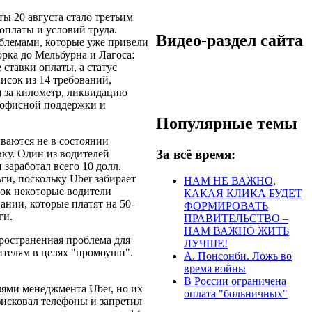
ы 20 августа стало третьим
оплаты и условий труда.
Видео-раздел сайта
облемами, которые уже привели
орка до Мельбурна и Лагоса:
ставки оплаты, а статус
исок из 14 требований,
) за километр, ликвидацию
 офисной поддержки и
Популярные темы
ваются не в состоянии
За всё время:
вку. Один из водителей
 заработал всего 10 долл.
ьги, поскольку Uber забирает
НАМ НЕ ВАЖНО,
вок некоторые водители
КАКАЯ КЛИКА БУДЕТ
нии, которые платят на 50-
ФОРМИРОВАТЬ
ги.
ПРАВИТЕЛЬСТВО –
НАМ ВАЖНО ЖИТЬ
пространенная проблема для
ЛУЧШЕ!
дителям в целях "промоушн".
А. Понсонби. Ложь во
время войны
В России ограничена
лями менеджмента Uber, но их
оплата "больничных"
исковал телефоны и запретил