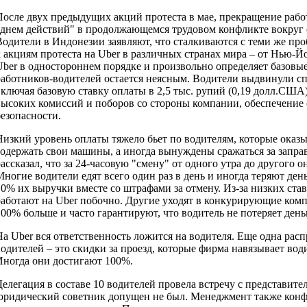
После двух предыдущих акций протеста в мае, прекращение работ
"днем действий" в продолжающемся трудовом конфликте вокруг 
Водители в Индонезии заявляют, что сталкиваются с теми же пр
к акциям протеста на Uber в различных странах мира – от Нью-Й
Uber в одностороннем порядке и произвольно определяет базовые 
работников-водителей остается неясным. Водители выдвинули сп
включая базовую ставку оплаты в 2,5 тыс. рупий (0,19 долл.США
высоких комиссий и поборов со стороны компании, обеспечение
безопасности.
Низкий уровень оплаты тяжело бьет по водителям, которые оказы
содержать свои машины, а иногда вынуждены сражаться за запра
ассказал, что за 24-часовую "смену" от одного утра до другого он
Многие водители едят всего один раз в день и иногда теряют ден
10% их выручки вместе со штрафами за отмену. Из-за низких ста
работают на Uber побочно. Другие уходят в конкурирующие компа
100% больше и часто гарантируют, что водитель не потеряет день
На Uber вся ответственность ложится на водителя. Еще одна рас
водителей – это скидки за проезд, которые фирма навязывает во
Иногда они достигают 100%.
Делегация в составе 10 водителей провела встречу с представите
юридический советник допущен не был. Менеджмент также конф