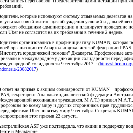
вести запись переговоров. Представители администрации принял
требований.
Водители, которые используют систему отзываемых делегатов на 
августа массовый митинг для обсуждения условий и дальнейшего
доверяют обещаниям администрации и планируют проведение нов
если Uber не согласится на их требования в течение 2 недель.
Водители организовались в профинициативу KUMAN, которая по
своей организации от Анархо-синдикалистской федерации PPAS
"Института юридической помощи" Джакарты. Профсоюзные акт
призвали к международному дню акций солидарности перед офис
международной солидарности 9 сентября 2017 г. (
https://libcom.org
indonesia-23082017
)
 + +
В ответ на призыв к акциям солидарности от KUMAN – профсоюз
PPAS, секретариат Анархо-синдикалистской федерации Австрали
Международной ассоциации трудящихся, М.А.Т.) призвал М.А.Т.
профсоюзы по всему миру и других сторонников прав трудящихся
перед офисами Uber по всему миру 9 сентября. Секретарь KUMA
распространил этот призыв 22 августа.
Австралийская ASF уже подтвердила, что акции в поддержку в
Перте и Мельбурне.