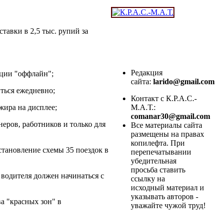
авки в 2,5 тыс. рупий за
Редакция
ации "оффлайн";
сайта:
larido@gmail.com
ься ежедневно;
Контакт с К.Р.А.С.-
жира на дисплее;
М.А.Т.:
comanar30@gmail.com
еров, работников и только для
Все материалы сайта
размещены на правах
копилефта. При
становление схемы 35 поездок в
перепечатывании
убедительная
просьба ставить
водителя должен начинаться с
ссылку на
исходный материал и
указывать авторов -
а "красных зон" в
уважайте чужой труд!