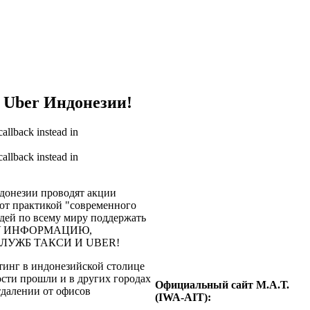
 Uber Индонезии!
callback instead in
callback instead in
донезии проводят акции
ают практикой "современного
дей по всему миру поддержать
ЭТУ ИНФОРМАЦИЮ,
ЛУЖБ ТАКСИ И UBER!
тинг в индонезийской столице
ости прошли и в других городах
Официальный сайт М.А.Т.
тдалении от офисов
(IWA-AIT):