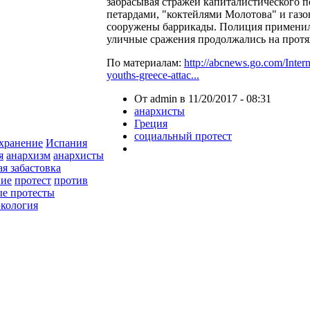
забрасывая стражей капиталистического п
петардами, "коктейлями Молотова" и газ
сооружены баррикады. Полиция применила
уличные сражения продолжались на прот
По материалам:
http://abcnews.go.com/Interna
youths-greece-attac...
От admin в 11/20/2017 - 08:31
анархисты
Греция
социальный протест
хранение
Испания
я
анархизм
анархисты
ая забастовка
ние
протест
против
ые протесты
экология