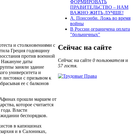
ФОРМИРОВАТЬ
ПРАВИТЕЛЬСТВО – НАМ
ВАЖНО ЖИТЬ ЛУЧШЕ!
А. Понсонби. Ложь во время
войны
В России ограничена оплата
"больничных"
теста и столкновениями с
Сейчас на сайте
тила Греция годовщину
 восстания против военной
Сейчас на сайте
0 пользователя
и
. Накануне даты
57 гостя
.
группы заняли здание
ого университета и
и листовки с призывом к
брасывая ее с балконов
в Афинах прошли маршем от
рства, которое считается
 года. Власти
ожидании беспорядков.
хистов в капюшонах
зархия и в Салониках,