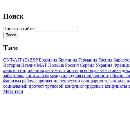
Поиск
Поиск на сайте:
Тэги
CNT-AIT (E)
ZSP
Бразилия
Британия
Германия
Греция
Здравоо
История
Италия
МАТ
Польша
Россия
Сербия
Украина
Франци
анархо-синдикализм
антимилитаризм
всеобщая забастовка
дик
забастовка
капитализм
международная солидарность
образова
фашизма
рабочее движение
репрессии
солидарность
социальн
социальный протест
трудовой конфликт
трудовые конфликты
Мета теги