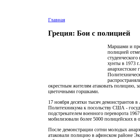
Главная
Греция: Бои с полицией
Маршами и про
полицией отме
студенческого
хунты в 1973 г
анархистские 
Политехническ
распространял
окрестным жителям атаковать полицию, за
цветочными горшками.
17 ноября десятки тысяч демонстрантов 
Политехникума к посольству США - госуда
подстрекателем военного переворота 1967
мобилизовали более 5000 полицейских в 
После демонстрации сотни молодых анар
атаковали полицию в афинском районе Эк