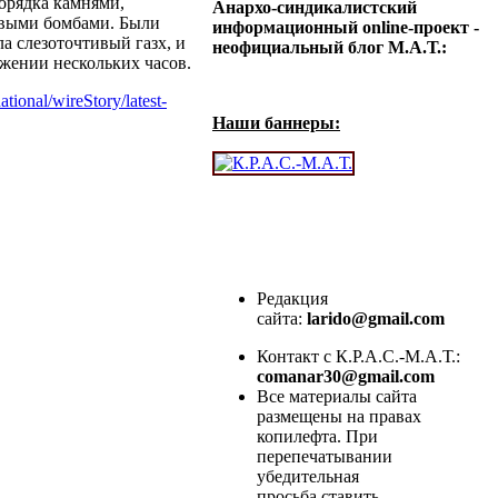
орядка камнями,
Анархо-синдикалистский
овыми бомбами. Были
информационный online-проект -
 слезоточтивый газх, и
неофициальный блог М.А.Т.:
яжении нескольких часов.
tional/wireStory/latest-
Наши баннеры:
Редакция
сайта:
larido@gmail.com
Контакт с К.Р.А.С.-М.А.Т.:
comanar30@gmail.com
Все материалы сайта
размещены на правах
копилефта. При
перепечатывании
убедительная
просьба ставить