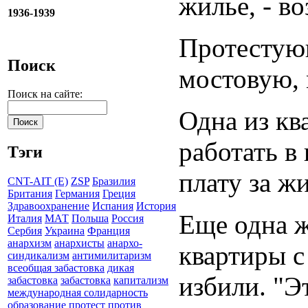
жилье, - в
1936-1939
Протестую
Поиск
мостовую, 
Поиск на сайте:
Одна из кв
работать в 
Тэги
плату за жи
CNT-AIT (E)
ZSP
Бразилия
Британия
Германия
Греция
Здравоохранение
Испания
История
Еще одна ж
Италия
МАТ
Польша
Россия
Сербия
Украина
Франция
анархизм
анархисты
анархо-
квартиры с
синдикализм
антимилитаризм
всеобщая забастовка
дикая
избили. "Э
забастовка
забастовка
капитализм
международная солидарность
образование
протест
против