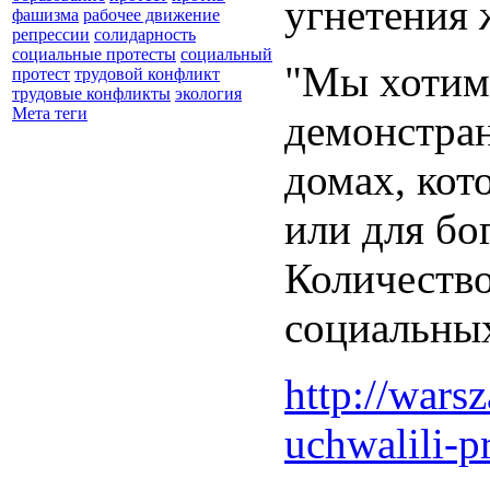
угнетения 
фашизма
рабочее движение
репрессии
солидарность
социальные протесты
социальный
"Мы хотим 
протест
трудовой конфликт
трудовые конфликты
экология
Мета теги
демонстран
домах, кот
или для бо
Количество
социальных
http://war
uchwalili-pr