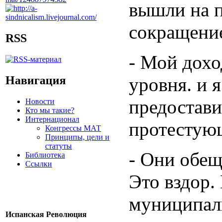
вышли на п
сокращение
RSS
- Мой дохо
Навигация
уровня. и 
предостави
Новости
Кто мы такие?
Интернационал
протестую
Конгрессы МАТ
Принципы, цели и
статуты
- Они обещ
Библиотека
Ссылки
Это вздор.
муниципаль
Испанская Революция