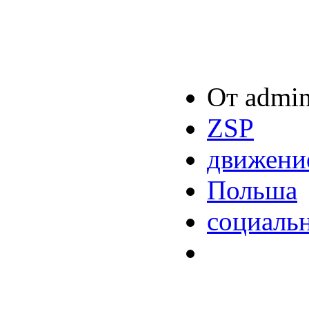
От admin
ZSP
движени
Польша
социаль