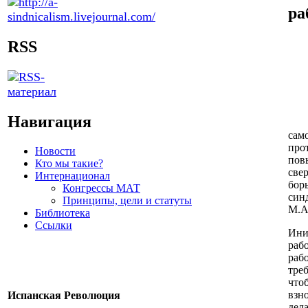
ра
RSS
Навигация
сам
про
Новости
пов
Кто мы такие?
све
Интернационал
бор
Конгрессы МАТ
син
Принципы, цели и статуты
М.А.
Библиотека
Ссылки
Ини
раб
раб
тре
что
взн
Испанская Революция
дел