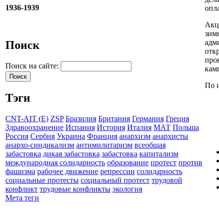
1936-1939
опл
Акц
зим
адм
Поиск
отк
про
Поиск на сайте:
кам
По 
Тэги
CNT-AIT (E)
ZSP
Бразилия
Британия
Германия
Греция
Здравоохранение
Испания
История
Италия
МАТ
Польша
Россия
Сербия
Украина
Франция
анархизм
анархисты
анархо-синдикализм
антимилитаризм
всеобщая
забастовка
дикая забастовка
забастовка
капитализм
международная солидарность
образование
протест
против
фашизма
рабочее движение
репрессии
солидарность
социальные протесты
социальный протест
трудовой
конфликт
трудовые конфликты
экология
Мета теги