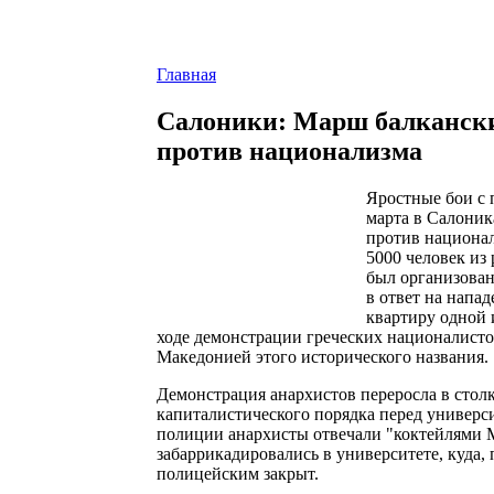
Главная
Салоники: Марш балкански
против национализма
Яростные бои с
марта в Салоник
против национал
5000 человек из
был организован
в ответ на напа
квартиру одной 
ходе демонстрации греческих националисто
Македонией этого исторического названия.
Демонстрация анархистов переросла в стол
капиталистического порядка перед универс
полиции анархисты отвечали "коктейлями М
забаррикадировались в университете, куда, 
полицейским закрыт.