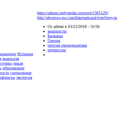
https://athens.indymedia.org/post/1585129/;
http://abcnews.go.com/International/wireStory/an
От admin в 03/23/2018 - 10:50
анархисты
Балканы
Греция
против национализма
репрессии
хранение
Испания
я
анархизм
астовка
дикая
ь
образование
ность
социальные
онфликты
экология