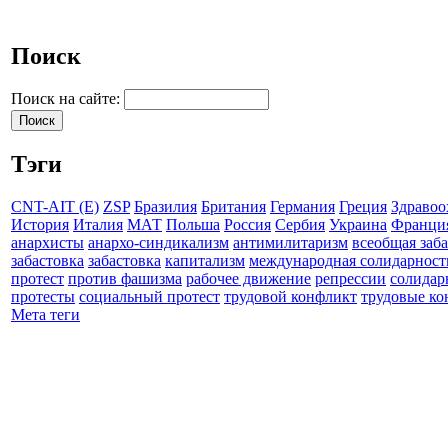
Поиск
Поиск на сайте:
Тэги
CNT-AIT (E)
ZSP
Бразилия
Британия
Германия
Греция
Здравоо
История
Италия
МАТ
Польша
Россия
Сербия
Украина
Франци
анархисты
анархо-синдикализм
антимилитаризм
всеобщая заб
забастовка
забастовка
капитализм
международная солидарност
протест
против фашизма
рабочее движение
репрессии
солидар
протесты
социальный протест
трудовой конфликт
трудовые к
Мета теги