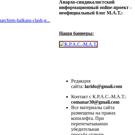
Анархо-синдикалистский
информационный online-проект -
неофициальный блог М.А.Т.:
archists-balkans-clash-g...
Наши баннеры:
Редакция
сайта:
larido@gmail.com
Контакт с К.Р.А.С.-М.А.Т.:
comanar30@gmail.com
Все материалы сайта
размещены на правах
копилефта. При
перепечатывании
убедительная
просьба ставить