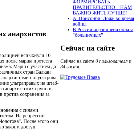
ФОРМИРОВАТЬ
ПРАВИТЕЛЬСТВО – НАМ
ВАЖНО ЖИТЬ ЛУЧШЕ!
А. Понсонби. Ложь во время
войны
В России ограничена оплата
х анархистов
"больничных"
Сейчас на сайте
 полицией вспыхнули 10
ах после марша протеста
Сейчас на сайте
0 пользователя
и
изма. Марш с участием до
34 гостя
.
 различных стран Балкан
 анархистами полуострова
дение ультраправых на штаб-
из анархистских групп в
в против сохранения за
кновения с силами
итетом. На репрессии
олотова". После этого они
по закону, доступ