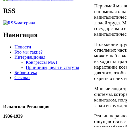
Первомай мы в
RSS
напоминая о на
капиталистичес
людей труда. М
государства и 
Навигация
капиталистичес
Положение труд
Новости
отдельных част
Кто мы такие?
можем наблюдат
Интернационал
выходят за гра
Конгрессы МАТ
нарастание ксе
Принципы, цели и статуты
Библиотека
для того, чтобы
Ссылки
скрыть от них 
Многие люди тр
системы, котора
капиталом, пол
люди вынужден
Испанская Революция
Реалии неравно
1936-1939
ощущаются в ст