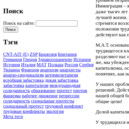
уровнем безраб
Иммиграция – я
Поиск
даже тысяч лет
лучшей жизни. 
стремятся возл
Поиск на сайте:
положения труд
действуют как 
Тэги
М.А.Т. основан
трудящегося кл
CNT-AIT (E)
ZSP
Бразилия
Британия
разделяют нас н
Германия
Греция
Здравоохранение
Испания
же, мы убежден
История
Италия
МАТ
Польша
Россия
Сербия
капитализма, о
Украина
Франция
анархизм
анархисты
понятиях, как 
анархо-синдикализм
антимилитаризм
всеобщая забастовка
дикая забастовка
У наших пробле
забастовка
капитализм
международная
решений. Дейст
солидарность
образование
протест
против
нашей общей бо
фашизма
рабочее движение
репрессии
солидарность
социальные протесты
общие цепи!
социальный протест
трудовой конфликт
трудовые конфликты
экология
Долой капитали
Мета теги
У трудящихся н