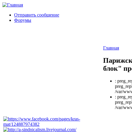
Отправить сообщение
Форумы
Главная
Парижск
блок" п
: preg_re
preg_repl
/var/www
: preg_re
preg_repl
/var/www