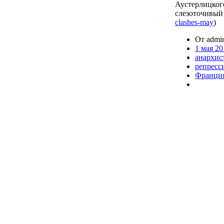
Аустерлицког
слезоточивый 
clashes-may
)
От admin
1 мая 20
анархис
репресс
Франци