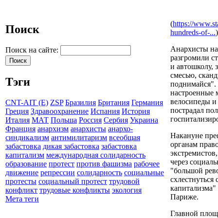
(
https://www.st
Поиск
hundreds-of-...
)
Анархисты на
Поиск на сайте:
разгромили с
и автошколу, 
смесью, скан
Тэги
поднимайся".
настроенные 
велосипеды и 
CNT-AIT (E)
ZSP
Бразилия
Британия
Германия
пострадал пол
Греция
Здравоохранение
Испания
История
госпитализир
Италия
МАТ
Польша
Россия
Сербия
Украина
Франция
анархизм
анархисты
анархо-
Накануне пре
синдикализм
антимилитаризм
всеобщая
органам прав
забастовка
дикая забастовка
забастовка
экстремистов,
капитализм
международная солидарность
через социаль
образование
протест
против фашизма
рабочее
"большой рев
движение
репрессии
солидарность
социальные
схлестнуться
протесты
социальный протест
трудовой
капитализма"
конфликт
трудовые конфликты
экология
Париже.
Мета теги
Главной площ