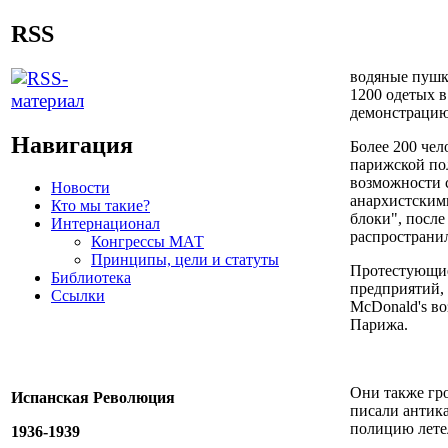
RSS
водяные пушки
1200 одетых в
демонстрацию
Навигация
Более 200 чел
парижской по
возможности 
Новости
анархистским
Кто мы такие?
блоки", после
Интернационал
распространи
Конгрессы МАТ
Принципы, цели и статуты
Протестующие
Библиотека
предприятий, 
Ссылки
McDonald's во
Парижа.
Они также гр
Испанская Революция
писали антик
полицию лете
1936-1939