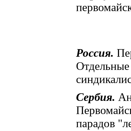
первомайск
Россия.
Пер
Отдельные 
синдикалис
Сербия.
Ан
Первомайск
парадов "л