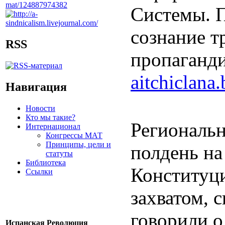
Системы. П
сознание т
RSS
пропаганди
aitchiclana.
Навигация
Новости
Кто мы такие?
Региональ
Интернационал
Конгрессы МАТ
Принципы, цели и
полдень на
статуты
Библиотека
Конституци
Ссылки
захватом, 
говорили о
Испанская Революция