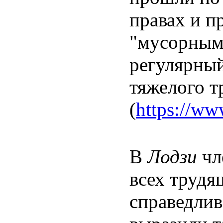
правах и п
"мусорным"
регулярный
тяжелого т
(
https://ww
В
Лодзи
чл
всех трудя
справедлив