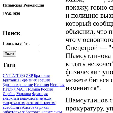
Испанская Революция
покажу, говно 
и полицию вызы
1936-1939
который сообщи
объяснил, что п
Поиск
что у основног
Поиск на сайте:
Спецстрой — "м
Шамсутдинова "
кидать не хочет
Тэги
физически тупо
CNT-AIT (E)
ZSP
Бразилия
можете биться о
Британия
Германия
Греция
Здравоохранение
Испания
История
изменится".
Италия
МАТ
Польша
Россия
Сербия
Украина
Франция
Шамсутдинов ск
анархизм
анархисты
анархо-
синдикализм
антимилитаризм
прокуратуру, уп
всеобщая забастовка
дикая
забастовка
забастовка
капитализм