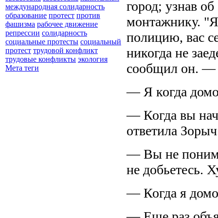
город; узнав об
международная солидарность
образование
протест
против
монтажнику. "Я
фашизма
рабочее движение
репрессии
солидарность
полицию, вас с
социальные протесты
социальный
никогда не заед
протест
трудовой конфликт
трудовые конфликты
экология
сообщил он. — 
Мета теги
— Я когда дом
— Когда вы нач
ответила Зорыч
— Вы не поним
не добьетесь. Х
— Когда я домо
— Еще раз объя