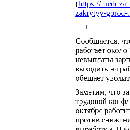
(
https://meduza.
zakrytyy-gorod-.
+ + +
Сообщается, чт
работает около 
невыплаты зарп
выходить на ра
обещает уволит
Заметим, что з
трудовой конфл
октябре работ
против снижени
выработки. В к