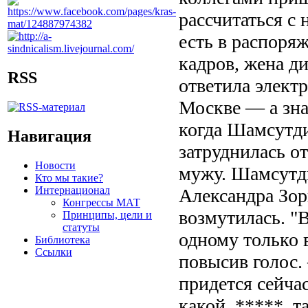
рассчитаться с 
есть в распоря
кадров, жена д
RSS
ответила элект
Москве — а знач
когда Шамсутди
Навигация
затруднилась о
Новости
мужу. Шамсутди
Кто мы такие?
Интернационал
Александра Зор
Конгрессы МАТ
возмутилась. "
Принципы, цели и
статуты
одному только 
Библиотека
Ссылки
повысив голос.
придется сейча
какой, *****, т