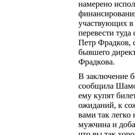
намерено испол
финансирования
участвующих в 
перевести туда 
Петр Фрадков, 
бывшего дирек
Фрадкова.
В заключение б
сообщила Шамсу
ему купят биле
ожиданий, к со
вами так легко 
мужчина и доба
что вы так хор