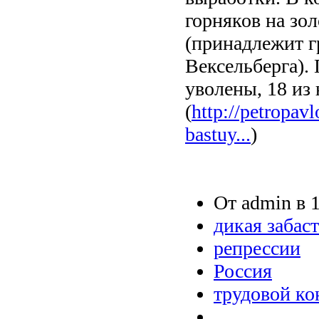
горняков на зо
(принадлежит г
Вексельберга).
уволены, 18 из 
(
http://petropa
bastuy...
)
От admin в 1
дикая забас
репрессии
Россия
трудовой к