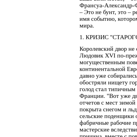
Франсуа-Александр-
– Это не бунт, это –
имя событию, которо
мира.
1. КРИЗИС "СТАРО
Королевский двор не 
Людовик XVI по-преж
могущественным пов
континентальной Евро
давно уже собиралис
обостряли нищету гор
голод стал типичным
Франции. "Вот уже дв
отчетов с мест зимой 
покрыта снегом и льд
сельские поденщики о
фабричные рабочие п
мастерские вследстви
причина, вместе с п