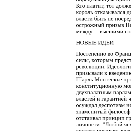
Кто платит, тот долж
король отказывался д
власти быть не посред
острожный призыв Не
между… высшими сос
НОВЫЕ ИДЕИ
Постепенно во Франц
силы, которым предст
революции. Идеологи
призывали к введени
Шарль Монтескье пре
конституционную мон
двухпалатным парлам
властей и гарантией 
осуждал деспотизм н
знаменитый философ
отстаивал принцип гр
личности. "Любой чел
считает нужным, если