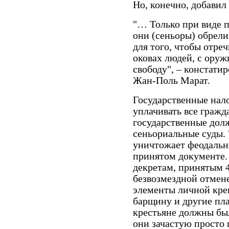
Но, конечно, добавил
"… Только при виде 
они (сеньоры) обрели
для того, чтобы отре
оковах людей, с оруж
свободу", – констат
Жан-Поль Марат.
Государственные нал
уплачивать все гражд
государственные дол
сеньориальные суды.
уничтожает феодальн
принятом документе. 
декретам, принятым 4
безвозмездной отмене
элементы личной кре
барщину и другие пла
крестьяне должны бы
они зачастую просто 