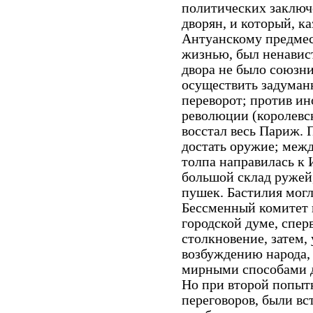
политических заключе
дворян, и который, к
Антуанскому предме
жизнью, был ненави
двора не было союзни
осуществить задуман
переворот; против и
революции (королевск
восстал весь Париж. 
достать оружие; межд
толпа направилась к 
большой склад ружей,
пушек. Бастилия могл
Бессменный комитет 
городской думе, спер
столкновение, затем
возбуждению народа, 
мирными способами д
Но при второй попыт
переговоров, были вс