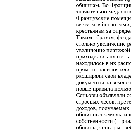
общинам. Во Франции
значительно медленне
Французские помещик
вести хозяйство сами
крестьянам за опред
Таким образом, феод
столько увеличение р
увеличение платежей 
приходилось платить 
находилось в их рас
прямого насилия или
расширяли свои влад
документы на землю 
новые правила польз
Сеньоры объявляли с
строевых лесов, прет
доходов, получаемых 
общинных земель, ил
собственности ("триа
общины, сеньоры тре