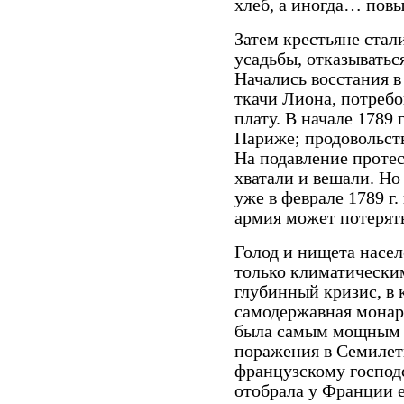
хлеб, а иногда… повы
Затем крестьяне ста
усадьбы, отказыватьс
Начались восстания в 
ткачи Лиона, потреб
плату. В начале 1789 
Париже; продовольст
На подавление проте
хватали и вешали. Н
уже в феврале 1789 г.
армия может потерять
Голод и нищета насе
только климатически
глубинный кризис, в 
самодержавная монар
была самым мощным г
поражения в Семилетн
французскому господ
отобрала у Франции е