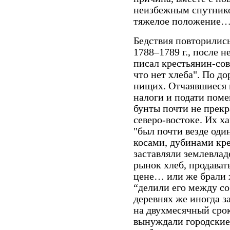
неизбежным спутнико
тяжелое положение…
Бедствия повторилис
1788–1789 г., после н
писал крестьянин-сов
что нет хлеба". По д
нищих. Отчаявшиеся 
налоги и подати пом
бунты почти не прекр
северо-востоке. Их х
"был почти везде оди
косами, дубинами кре
заставляли землевлад
рынок хлеб, продават
цене… или же брали х
“делили его между со
деревнях же иногда з
на двухмесячный сро
вынуждали городские 