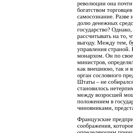
революции она почти 
богатством торговцев
самосознание. Разве 
долю денежных средст
государство? Однако, 
рассчитывать на то, 
выгоду. Между тем, б
управления страной.
монархом. Он по свое
министров, определял
как внешнюю, так и 
орган сословного пре
Штаты – не собирался
становилось нетерпи
между возросшей мо
положением в государ
чиновниками, предст
Французские предпри
соображения, которое
определяющим принц