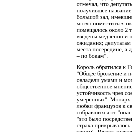
отмечал, что депутат
получившее название 
большой зал, имевши
могло поместиться ок
помещалось около 2 
введены медленно и 
ожидания; депутатам 
места посередине, а 
– по бокам".
Король обратился к 
"Общее брожение и н
овладели умами и мог
общественное мнение
устойчивость чрез с
умеренных". Монарх 
любви французов к с
собравшихся от "опас
"это было посредстве
страха прикрывалось
тоном". Власть нуждал