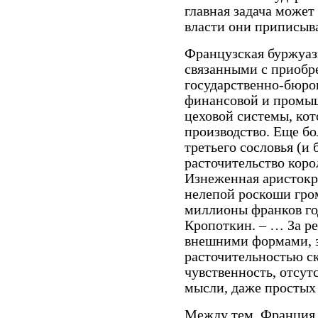
главная задача может
власти они приписыва
Французская буржуаз
связанными с приобр
государственно-бюро
финансовой и промыш
цеховой системы, кот
производство. Еще б
третьего сословья (и
расточительство коро
Изнеженная аристокра
нелепой роскоши гром
миллионы франков го
Кропоткин. – … За р
внешними формами, 
расточительностью ск
чувственность, отсутс
мысли, даже простых 
Между тем, Франция о