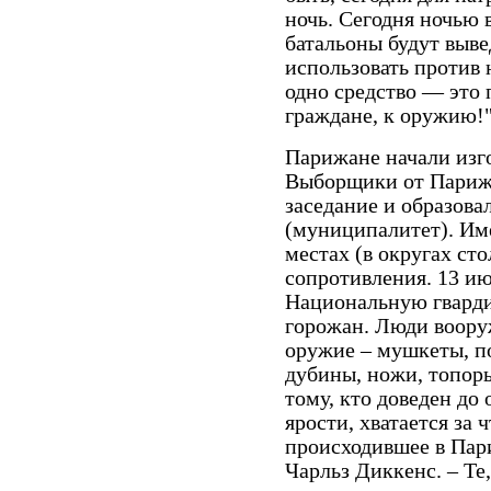
ночь. Сегодня ночью 
батальоны будут выве
использовать против 
одно средство — это 
граждане, к оружию!
Парижане начали изг
Выборщики от Парижа
заседание и образова
(муниципалитет). Им
местах (в округах ст
сопротивления. 13 и
Национальную гварди
горожан. Люди вооруж
оружие – мушкеты, п
дубины, ножи, топоры
тому, кто доведен до 
ярости, хватается за 
происходившее в Пари
Чарльз Диккенс. – Те