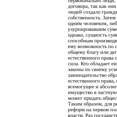
первоначально люди,
договора, так как он
людей создало гражд
собственность. Затем
одним человеком, ли
узурпировавшим сувер
однако, сущность сув
способным производи
ему возможность по с
общему благу или дег
естественного права 
сила. Кто обладает ею
законы по своему усм
законодательство обр
естественного права,
всемогущее и абсолю
имущество в частную 
может придать общес
Таким образом, для 
реформ на первом пл
власти. Раз государст