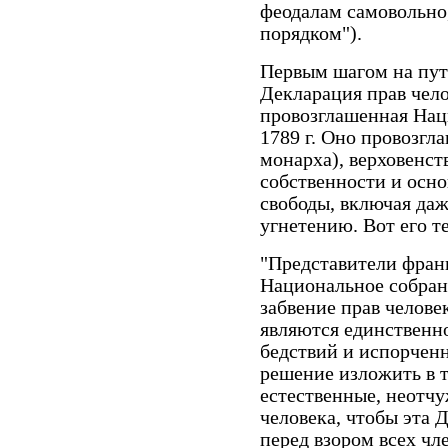
феодалам самовольно,
порядком").
Первым шагом на пут
Декларация прав чело
провозглашенная Нац
1789 г. Оно провозгл
монарха), верховенст
собственности и осно
свободы, включая даж
угнетению. Вот его т
"Представители франц
Национальное собрани
забвение прав челов
являются единственн
бедствий и испорченн
решение изложить в 
естественные, неотч
человека, чтобы эта 
перед взором всех чл