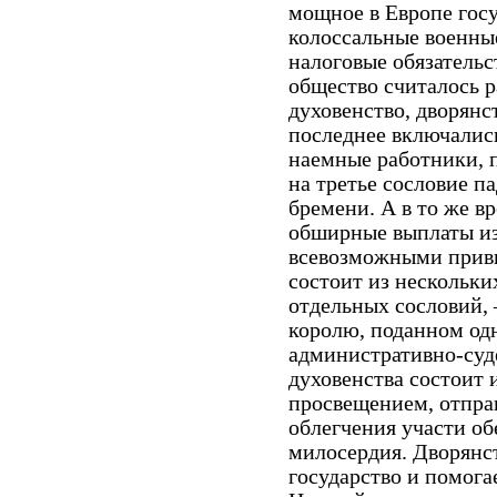
мощное в Европе гос
колоссальные военны
налоговые обязатель
общество считалось р
духовенство, дворянст
последнее включались
наемные работники, 
на третье сословие п
бремени. А в то же в
обширные выплаты из
всевозможными прив
состоит из нескольк
отдельных сословий, 
королю, поданном од
административно-суде
духовенства состоит 
просвещением, отпра
облегчения участи о
милосердия. Дворянс
государство и помога