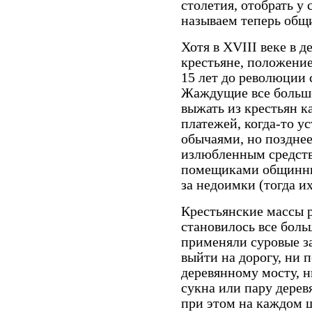
столетия, отобрать у
называем теперь общ
Хотя в XVIII веке в 
крестьяне, положение
15 лет до революции
Жаждущие все больше
выжать из крестьян к
платежей, когда-то 
обычаями, но поздне
излюбленным средств
помещиками общинных
за недоимки (тогда и
Крестьянские массы р
становилось все бол
применяли суровые з
выйти на дорогу, ни 
деревянному мосту, 
сукна или пару дерев
при этом на каждом 