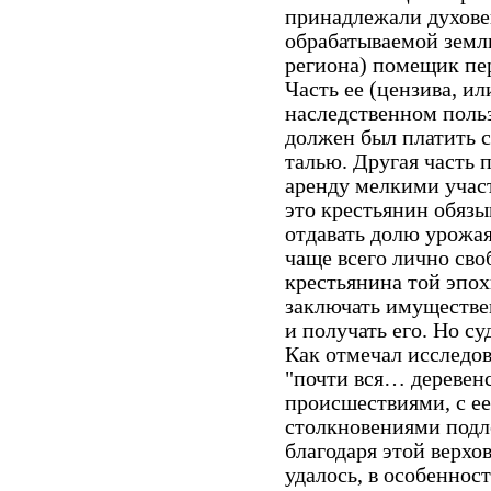
принадлежали духове
обрабатываемой земли
региона) помещик пер
Часть ее (цензива, и
наследственном польз
должен был платить се
талью. Другая часть 
аренду мелкими участ
это крестьянин обязы
отдавать долю урожа
чаще всего лично сво
крестьянина той эпох
заключать имуществен
и получать его. Но с
Как отмечал исследо
"почти вся… деревен
происшествиями, с е
столкновениями под
благодаря этой верх
удалось, в особеннос