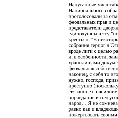
Напуганные масштаба
Национального собрани
проголосовали за отм
феодальных прав и ц
представители дворян
единодушны в эту "но
крестьян. "В некотор
собрания герцог д`Эги
вроде лиги с целью р
и, в особенности, за
хранилищами докумен
феодальная собственн
наконец, с себя то иго
нужно, господа, призн
преступно (поскольку
связанное с насилием
оправдание в том угн
народ… Я не сомневаю
равно как и владеющ
пожертвовать своими