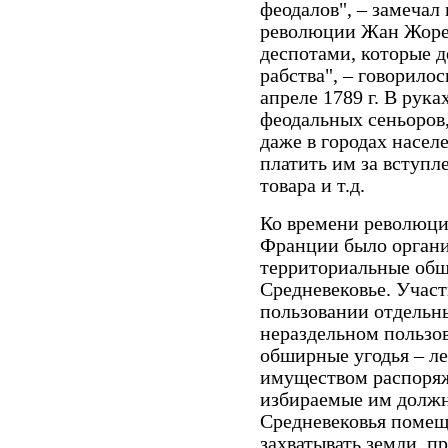
феодалов", – замечал
революции Жан Жоре
деспотами, которые д
рабства", – говорилос
апреле 1789 г. В рук
феодальных сеньоров,
даже в городах насел
платить им за вступле
товара и т.д.
Ко времени революци
Франции было органи
территориальные общ
Средневековье. Участ
пользовании отдельн
нераздельном пользо
обширные угодья – лес
имуществом распоряж
избираемые им должн
Средневековья помещ
захватывать земли, 