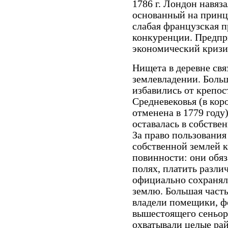
1786 г. Лондон навяз
основанный на принц
слабая французская 
конкуренции. Предпр
экономический кризис
Нищета в деревне св
землевладении. Боль
избавились от крепос
Средневековья (в кор
отменена в 1779 году
оставалась в собстве
За право пользовани
собственной землей 
повинности: они обя
полях, платить разли
официально сохранял
землю. Большая часть
владели помещики, ф
вышестоящего сеньор
охватывали целые ра