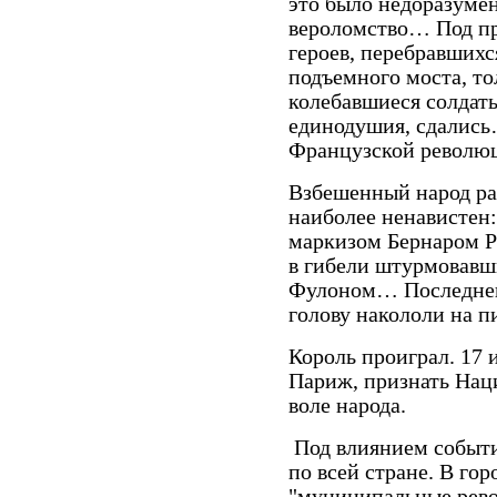
это было недоразумен
вероломство… Под пр
героев, перебравшихс
подъемного моста, то
колебавшиеся солдаты
единодушия, сдались
Французской револю
Взбешенный народ рас
наиболее ненавистен
маркизом Бернаром Р
в гибели штурмовавш
Фулоном… Последнего
голову накололи на п
Король проиграл. 17 
Париж, признать Нац
воле народа.
Под влиянием событи
по всей стране. В го
"муниципальные рево