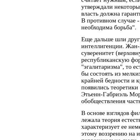
утверждали некоторы
власть должна гарант
В противном случае -
необходима борьба".
Еще дальше шли друг
интеллигенции. Жан-
суверенитет (верховн
республиканскую фор
"эгалитаризма", то е
бы состоять из мелк
крайней бедности и к
появились теоретики
Этьенн-Габриэль Мор
обобществления част
В основе взглядов ф
лежала теория естест
характеризует ее нем
этому воззрению на и