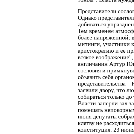
Представители сосло
Однако представители
добиваться упразднен
Тем временем атмосф
более напряженной; 
митинги, участники 
аристократию и ее п
всякое воображение",
англичанин Артур Юнг
сословия и примкнув
объявить себя орган
представительства –
заявили двору, что л
собираться только до 
Власти заперли зал з
помешать непокорным 
июня депутаты собрал
клятву не расходиться
конституция. 23 июня