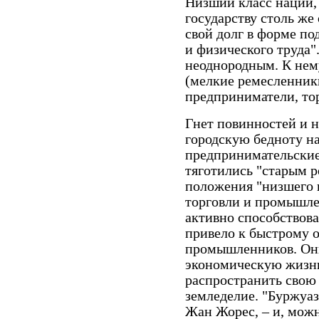
Низший класс нации,
государству столь же
свой долг в форме п
и физического труда"
неоднородным. К нем
(мелкие ремесленники
предприниматели, то
Гнет повинностей и н
городскую бедноту на
предпринимательские
тяготились "старым 
положения "низшего к
торговли и промышлен
активно способствова
привело к быстрому 
промышленников. Он
экономическую жизнь
распространить свою
земледелие. "Буржуаз
Жан Жорес, – и, можн