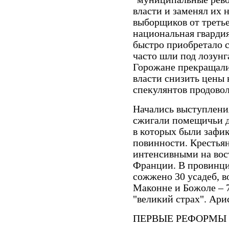
власти и заменял их 
выборщиков от третье
национальная гварди
быстро приобретало 
часто шли под лозунг
Горожане прекращали 
власти снизить цены 
спекулянтов продово
Начались выступлени
сжигали помещичьи д
в которых были зафи
повинности. Крестья
интенсивными на вост
Франции. В провинци
сожжено 30 усадеб, в
Маконне и Божоле – 
"великий страх". Ар
ПЕРВЫЕ РЕФОРМЫ