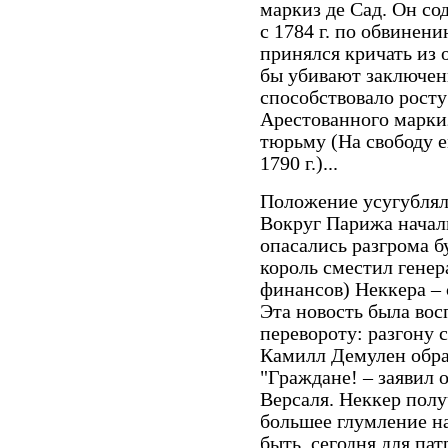
маркиз де Сад. Он со
с 1784 г. по обвинени
принялся кричать из 
бы убивают заключенн
способствовало рост
Арестованного марки
тюрьму (На свободу е
1790 г.)...
Положение усугублял
Вокруг Парижа начал
опасались разгрома 
король сместил генер
финансов) Неккера –
Эта новость была вос
перевороту: разгону
Камилл Демулен обра
"Граждане! – заявил о
Версаля. Неккер полу
большее глумление н
быть, сегодня для па