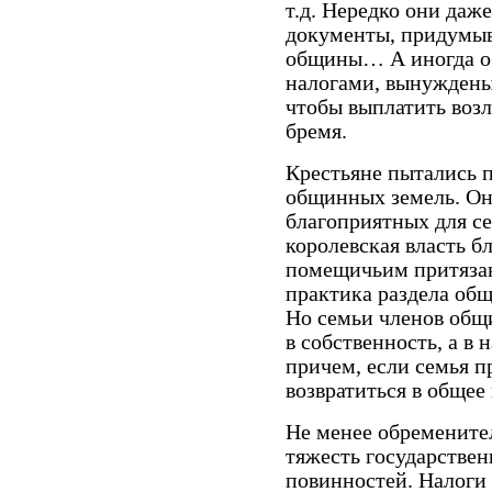
т.д. Нередко они да
документы, придумы
общины… А иногда о
налогами, вынуждены 
чтобы выплатить воз
бремя.
Крестьяне пытались п
общинных земель. Они
благоприятных для се
королевская власть б
помещичьим притязани
практика раздела об
Но семьи членов общ
в собственность, а в 
причем, если семья п
возвратиться в общее
Не менее обремените
тяжесть государствен
повинностей. Налоги 