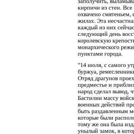
заполучить, выламыв
кирпичи из стен. Вс
охвачено смятеньем, 
жилах. Эта несчастн
каждый из них сейчас
следующий день восс
королевскую крепост
монархического режи
пунктами города.
"14 июля, с самого ут
буржуа, ремесленники
Отряд драгунов прое
предместье и приблиз
народ сделал вывод, 
Бастилии массу войск
военных действий пр
быть раздавленным м
которые были распол
тому же она была из
унылый замок, в кото