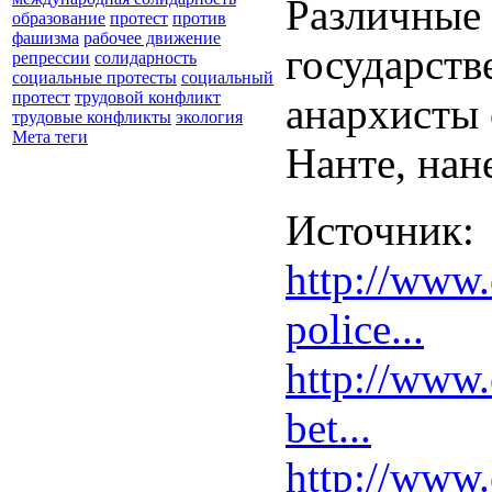
Различные 
образование
протест
против
фашизма
рабочее движение
государств
репрессии
солидарность
социальные протесты
социальный
протест
трудовой конфликт
анархисты 
трудовые конфликты
экология
Мета теги
Нанте, нан
Источник:
http://www.
police...
http://www.
bet...
http://www.