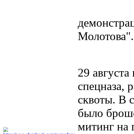
демонстрац
Молотова".
29 августа
спецназа, 
сквоты. В 
было броше
митинг на 