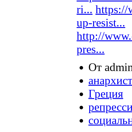
ri...
https:/
up-resist...
http://www.
pres...
От admin
анархис
Греция
репресс
социаль