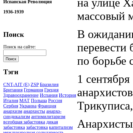
на улице Х
Испанская Революция
1936-1939
массовый м
В ожидании
Поиск
перевести 
Поиск на сайте:
по борьбе 
Тэги
1 сентября
CNT-AIT (E)
ZSP
Бразилия
анархистов
Британия
Германия
Греция
Здравоохранение
Испания
История
Италия
МАТ
Польша
Россия
Трикуписа,
Сербия
Украина
Франция
анархизм
анархисты
анархо-
синдикализм
антимилитаризм
Анархисты
всеобщая забастовка
дикая
забастовка
забастовка
капитализм
международная солидарность