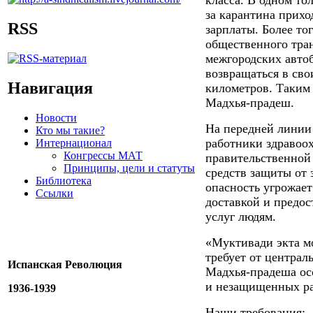
за карантина прихо
RSS
зарплаты. Более то
общественного тран
межгородских авто
возвращаться в сво
Навигация
километров. Таким
Мадхья-прадеш.
Новости
На передней линии 
Кто мы такие?
работники здравоо
Интернационал
Конгрессы МАТ
правительственной
Принципы, цели и статуты
средств защиты от 
Библиотека
опасность угрожае
Ссылки
доставкой и предо
услуг людям.
«Муктивади экта м
требует от централ
Испанская Революция
Мадхья-прадеша ос
и незащищенных ра
1936-1939
Наши требования: