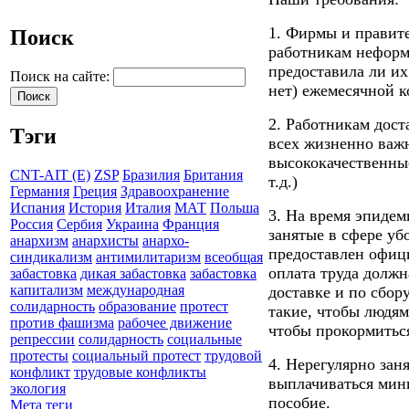
1. Фирмы и правит
Поиск
работникам неформа
предоставила ли их
Поиск на сайте:
нет) ежемесячной к
2. Работникам дос
Тэги
всех жизненно важ
высококачественные
CNT-AIT (E)
ZSP
Бразилия
Британия
т.д.)
Германия
Греция
Здравоохранение
Испания
История
Италия
МАТ
Польша
3. На время эпидем
Россия
Сербия
Украина
Франция
занятые в сфере уб
анархизм
анархисты
анархо-
предоставлен офици
синдикализм
антимилитаризм
всеобщая
оплата труда долж
забастовка
дикая забастовка
забастовка
капитализм
международная
доставке и по сбо
солидарность
образование
протест
такие, чтобы людям
против фашизма
рабочее движение
чтобы прокормитьс
репрессии
солидарность
социальные
протесты
социальный протест
трудовой
4. Нерегулярно за
конфликт
трудовые конфликты
выплачиваться мин
экология
пособие.
Мета теги