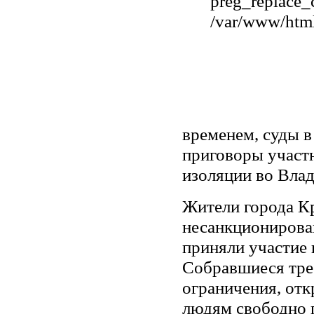
preg_replace_c
/var/www/html
временем, суды 
приговоры участ
изоляции во Влад
Жители города К
несанкционирова
приняли участие 
Собравшиеся тре
ограничения, отк
людям свободно п