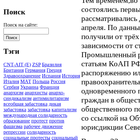
состоялись первы
Поиск
рассматривались 
Поиск на сайте:
апреля. По данны
получили от трёх
зависимости от с
Тэги
Промышленный ра
статьям КоАП РФ
CNT-AIT (E)
ZSP
Бразилия
Британия
Германия
Греция
распоряжению ил
Здравоохранение
Испания
История
правоохранитель
Италия
МАТ
Польша
Россия
Сербия
Украина
Франция
одновременного 
анархизм
анархисты
анархо-
граждан в общес
синдикализм
антимилитаризм
всеобщая забастовка
дикая
общественного п
забастовка
забастовка
капитализм
международная солидарность
со ссылкой на О
образование
протест
против
юрисдикции Севе
фашизма
рабочее движение
репрессии
солидарность
социальные протесты
социальный