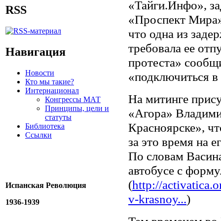
«Тайги.Инфо», з
RSS
«Проспект Мира» 
что одна из заде
требовала ее отп
Навигация
протеста» сообщи
Новости
«подключиться в 
Кто мы такие?
Интернационал
На митинге прис
Конгрессы МАТ
Принципы, цели и
«Агора» Владими
статуты
Красноярске», чт
Библиотека
Ссылки
за это время на 
По словам Васина
автобусе с форм
(
http://activatica.
Испанская Революция
v-krasnoy...
)
1936-1939
Тем временем,во 