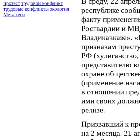
В среду, 22 апре
протест
трудовой конфликт
республике сооб
трудовые конфликты
экология
Мета теги
факту применени
Росгвардии и МВ
Владикавказе». «
признакам престу
РФ (хулиганство,
представителю в
охране обществен
(применение наси
в отношении пред
ими своих должно
релизе.
Призвавший к пр
на 2 месяца. 21 