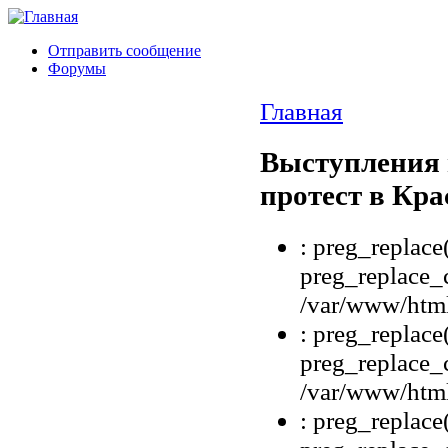
Отправить сообщение
Форумы
Главная
Выступления 
протест в Кра
: preg_replace(
preg_replace_c
/var/www/html
: preg_replace(
preg_replace_c
/var/www/html
: preg_replace(