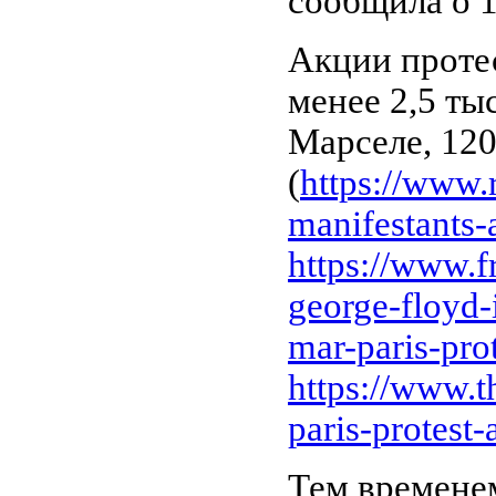
сообщила о 1
Акции проте
менее 2,5 ты
Марселе, 120
(
https://www.
manifestants-a
https://www.f
george-floyd-i
mar-paris-prot
https://www.t
paris-protest-a
Тем времене