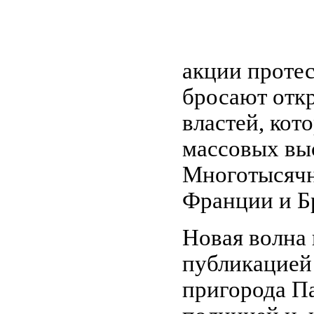
акции проте
бросают отк
властей, кот
массовых вы
Многотысячн
Франции и Б
Новая волна
публикацией 
пригорода П