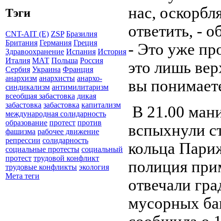
нас, оскорбл
Тэги
ответить, - 
CNT-AIT (E)
ZSP
Бразилия
Британия
Германия
Греция
- Это уже п
Здравоохранение
Испания
История
Италия
МАТ
Польша
Россия
это лишь верх
Сербия
Украина
Франция
анархизм
анархисты
анархо-
вы понимаете
синдикализм
антимилитаризм
всеобщая забастовка
дикая
забастовка
забастовка
капитализм
В 21.00 ман
международная солидарность
образование
протест
против
вспыхнули ст
фашизма
рабочее движение
репрессии
солидарность
кольца Пари
социальные протесты
социальный
протест
трудовой конфликт
полиция при
трудовые конфликты
экология
Мета теги
отвечали гра
мусорных бак