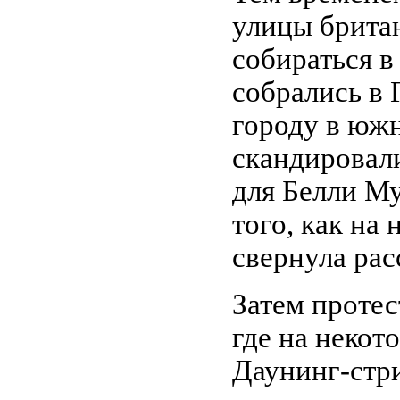
улицы британ
собираться в
собрались в 
городу в южн
скандировал
для Белли М
того, как на
свернула рас
Затем проте
где на некот
Даунинг-стри