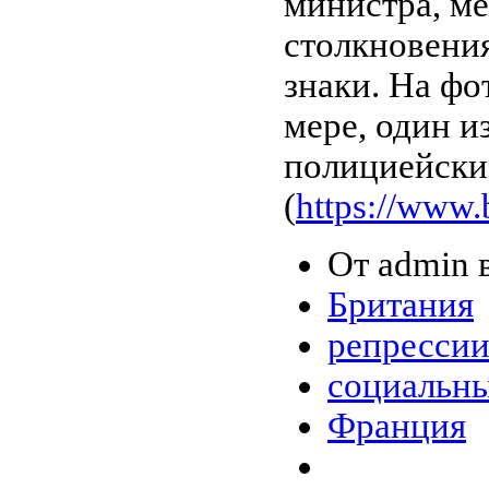
министра, м
столкновени
знаки. На фо
мере, один и
полициейским
(
https://www
От admin в
Британия
репресси
социальны
Франция