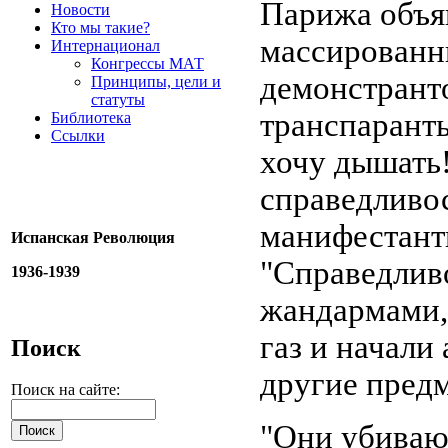
Парижа объяв
Новости
Кто мы такие?
массированн
Интернационал
Конгрессы МАТ
демонстрант
Принципы, цели и
статуты
транспаранты
Библиотека
Ссылки
хочу дышать!
справедливос
манифестант
Испанская Революция
"Справедливо
1936-1939
жандармами,
газ и начали
Поиск
другие пред
Поиск на сайте:
"Они убивают