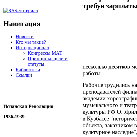
требуя зарплат
Навигация
Новости
Кто мы такие?
Интернационал
Конгрессы МАТ
Принципы, цели и
статуты
несколько десятков м
Библиотека
работы.
Ссылки
Рабочие трудились на
преподавателей фили
академии хореограф
музыкального и театр
Испанская Революция
культуры РФ О. Ярил
1936-1939
в Кузбассе "историче
объекта, заказчиком
культурное наследие"