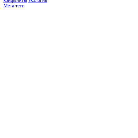
конфликты
экология
Мета теги