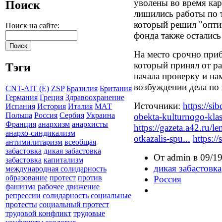
уволены во время кар
Поиск
лишились работы по 
который решил "опти
Поиск на сайте:
фонда также остались
На место срочно при
который принял от р
Тэги
начала проверку и на
возбуждении дела по 
CNT-AIT (E)
ZSP
Бразилия
Британия
Германия
Греция
Здравоохранение
Источники:
https://si
Испания
История
Италия
МАТ
Польша
Россия
Сербия
Украина
obekta-kulturnogo-klast
Франция
анархизм
анархисты
https://gazeta.a42.ru/
анархо-синдикализм
otkazalis-spu...
https:/
антимилитаризм
всеобщая
забастовка
дикая забастовка
От admin в 09/19
забастовка
капитализм
дикая забастовка
международная солидарность
образование
протест
против
Россия
фашизма
рабочее движение
репрессии
солидарность
социальные
протесты
социальный протест
трудовой конфликт
трудовые