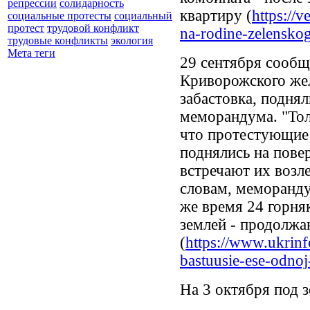
репрессии
солидарность
квартиру (
https://v
социальные протесты
социальный
протест
трудовой конфликт
na-rodine-zelenskog
трудовые конфликты
экология
Мета теги
29 сентября сообщ
Криворожского жел
забастовка, подня
меморандума. "Тол
что протестующие 
поднялись на пове
встречают их возле
словам, меморанду
же время 24 горня
землей - продолжа
(
https://www.ukrinf
bastuusie-ese-odnoj-
На 3 октября под з