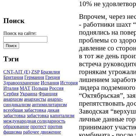
10% не удовлетвор
Впрочем, через нес
Поиск
- работники шахт “
поднялись на пове
Поиск на сайте:
проблемы со здоро
давление со сторо
в тот же день про
Тэги
встреча руководит
горнякам угрожал
CNT-AIT (E)
ZSP
Бразилия
Британия
Германия
Греция
лишением заработк
Здравоохранение
Испания
История
лидера подземного
Италия
МАТ
Польша
Россия
Сербия
Украина
Франция
“Октябрьская”, зая
анархизм
анархисты
анархо-
препятствовать до
синдикализм
антимилитаризм
Заводская “верхуш
всеобщая забастовка
дикая
забастовка
забастовка
капитализм
личные данные гор
международная солидарность
принимают участие
образование
протест
против
фашизма
рабочее движение
комбината - после 