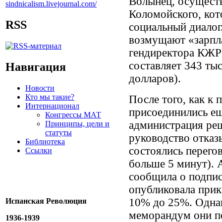
Волынец, осущест
Коломойского, кот
RSS
социальный диалог
возмущают «зарпл
гендиректора КЖРК
составляет 343 ты
Навигация
долларов).
Новости
Кто мы такие?
После того, как к
Интернационал
присоединились е
Конгрессы МАТ
администрация реш
Принципы, цели и
статуты
руководство отказы
Библиотека
состоялись перего
Ссылки
больше 5 минут).
сообщила о подпи
опубликовала прик
10% до 25%. Одна
Испанская Революция
меморандум они по
1936-1939