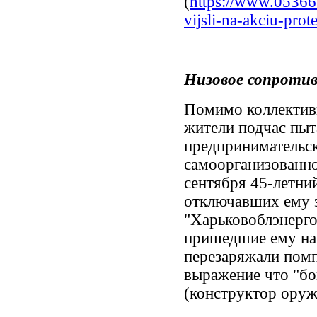
(
https://www.0536
vijsli-na-akciu-prote
Низовое сопроти
Помимо коллективн
жители подчас пыт
предпринимательс
самоорганизованно
сентября 45-летни
отключавших ему 
"Харьковоблэнерго
пришедшие ему на
перезаряжали помп
выражение что "бо
(конструктор оруж