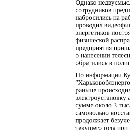
Однако недвусмыс
сотрудников предп
набросились на ра
проводил видеофи
энергетиков посто
физической распра
предприятия пришл
о нанесении теле
обратились в поли
По информации Ку
"Харьковоблэнерго
раньше происходил
электроустановку 
сумме около 3 тыс
самовольно восста
продолжает безуче
текущего года при