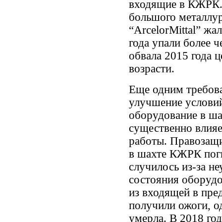
входящие в КЖРК.
большого металлур
“ArcelorMittal” жа
года упали более ч
обвала 2015 года 
возрасти.
Еще одним требов
улучшение условий
оборудование в ша
существенно влияет
работы. Правозащи
в шахте КЖРК поги
случилось из-за н
состояния оборудо
из входящей в пр
получили ожоги, о
умерла. В 2018 го