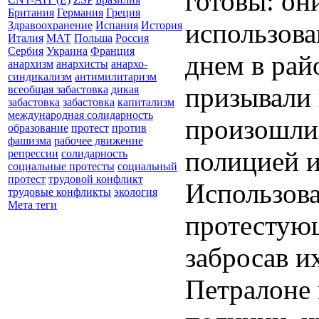
готовы: он
Британия
Германия
Греция
использова
Здравоохранение
Испания
История
Италия
МАТ
Польша
Россия
Сербия
Украина
Франция
днем в рай
анархизм
анархисты
анархо-
синдикализм
антимилитаризм
призывали 
всеобщая забастовка
дикая
забастовка
забастовка
капитализм
международная солидарность
произошли 
образование
протест
против
фашизма
рабочее движение
полицией и
репрессии
солидарность
социальные протесты
социальный
протест
трудовой конфликт
Использова
трудовые конфликты
экология
Мета теги
протестующ
забросав и
Петралоне 