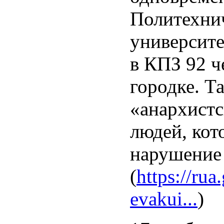
Политехни
университе
в КПЗ 92 ч
городке. Т
«анархистс
людей, ко
нарушение 
(
https://ru
evakui...
)