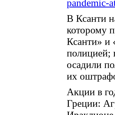
pandemic-at
В Ксанти н
которому п
Ксанти» и
полицией; 
осадили по
их оштрафо
Акции в го
Греции: Аг
Ираклионе,