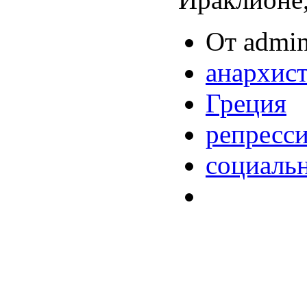
От admin
анархис
Греция
репресс
социаль