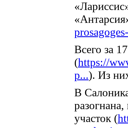
«Лариссис»
«Антарсия»
prosagoges-
Всего за 1
(
https://ww
p...
). Из ни
В Салоника
разогнана,
участок (
ht