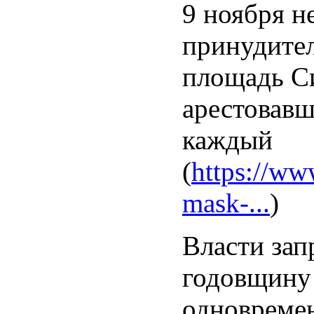
9 ноября н
принудите
площадь Си
арестовавш
каждый
(
https://ww
mask-...
)
Власти зап
годовщину 
одновремен