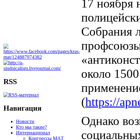
17 ноября 
полицейски
Собрания л
профсоюзы 
«антиконс
около 1500
RSS
применение
(
https://apn
Навигация
Однако воз
Новости
Кто мы такие?
социальных
Интернационал
Конгрессы МАТ