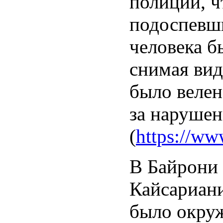
полиции, ч
подоспевш
человека б
снимая вид
было велен
за нарушен
(
https://www
В Байрони 
Кайсариани
было окруж