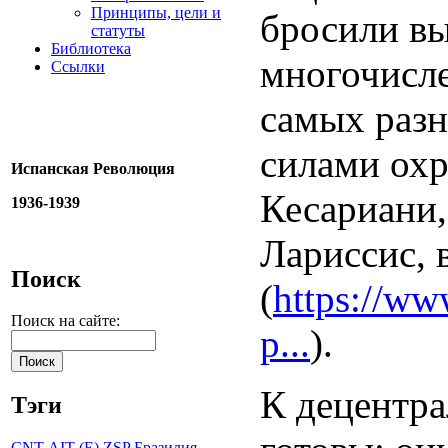
Принципы, цели и
бросили вы
статуты
Библиотека
многочисле
Ссылки
самых разн
силами охр
Испанская Революция
Кесариани,
1936-1939
Лариссис, 
Поиск
(
https://ww
Поиск на сайте:
p...
).
К децентра
Тэги
CNT-AIT (E)
ZSP
Бразилия