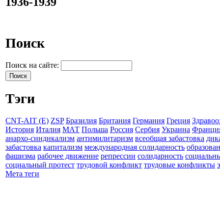
1936-1939
Поиск
Поиск на сайте:
Тэги
CNT-AIT (E)
ZSP
Бразилия
Британия
Германия
Греция
Здравоо
История
Италия
МАТ
Польша
Россия
Сербия
Украина
Франци
анархо-синдикализм
антимилитаризм
всеобщая забастовка
дик
забастовка
капитализм
международная солидарность
образова
фашизма
рабочее движение
репрессии
солидарность
социальн
социальный протест
трудовой конфликт
трудовые конфликты
Мета теги