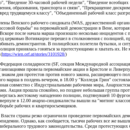
", "Введение 30-часовой рабочей недели", "Введение всеобщих б
нения, образования, транспорта и связи", "Прекращение дискри
вред трудящемуся классу", "Объединенный рабочий класс разгр
Члены Венского рабочего синдиката (WAS, дружественной органи
ассовой борьбы" на первомайской демонстрации в Вене, которая 
 Вскоре после начала марша произошло несколько инцидентов с
ед церковью Вотивкирхе перешел в столкновения с полицией, 
збивать демонстрантов. В полицейских полетели бутылки, и сит
Полиция принялась гоняться за протестующими и хватать их. Не 
(
https://wien.orf.at/stories/3101928/
)
Федерация солидарности (SF, секция Международной ассоциации
ганизациями провела первомайские акции в Бристоле и Ливерпу
 знаком дня протестов против нового закона, расширяющего по
го марша в полдень вечером, в 18.00 у "Колледж Грин" состояла
нная совместно с Индустриальными рабочими мира, Анархистск
ми. Акция прошла спокойно, но позднее небольшая группа прот
дверглась жестокому нападению полиции, подтянувшей 10 фург
иверпуле в 12.00 анархо-синдикалисты вышли на "митинг классо
 борьбе рабочих и квартиросъемщиков.
Власти страны резко ограничили проведение первомайских демо
эпидемии. Однако, как сообщается, тысячи рабочих все же вышл
либерального трудового законодательства. Среди протестующих