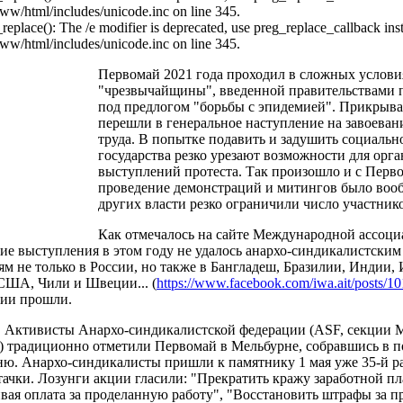
ww/html/includes/unicode.inc on line 345.
_replace(): The /e modifier is deprecated, use preg_replace_callback ins
ww/html/includes/unicode.inc on line 345.
Первомай 2021 года проходил в сложных услов
"чрезвычайщины", введенной правительствами п
под предлогом "борьбы с эпидемией". Прикрыва
перешли в генеральное наступление на завоеван
труда. В попытке подавить и задушить социальн
государства резко урезают возможности для орг
выступлений протеста. Так произошло и с Перво
проведение демонстраций и митингов было вооб
других власти резко ограничили число участник
Как отмечалось на сайте Международной ассоци
ие выступления в этом году не удалось анархо-синдикалистски
ям не только в России, но также в Бангладеш, Бразилии, Индии,
США, Чили и Швеции... (
https://www.facebook.com/iwa.ait/posts/
ции прошли.
.
Активисты Анархо-синдикалистской федерации (ASF, секции
) традиционно отметили Первомай в Мельбурне, собравшись в п
ню. Анархо-синдикалисты пришли к памятнику 1 мая уже 35-й ра
тачки. Лозунги акции гласили: "Прекратить кражу заработной п
вая оплата за проделанную работу", "Восстановить штрафы за п