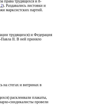
за права трудящихся и 8-
12
). Раздавались листовки и
лжи марксистских партий.
ации трудящихся) и Федерация
Павла II. В ней приняло
 на стегах и витринах в
хся) расклеивали плакаты,
архо-синдикалисты провели