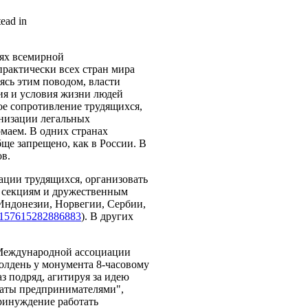
tead in
иях всемирной
рактически всех стран мира
ясь этим поводом, власти
ия и условия жизни людей
ое сопротивление трудящихся,
анизации легальных
маем. В одних странах
ще запрещено, как в России. В
ов.
ации трудящихся, организовать
м секциям и дружественным
 Индонезии, Норвегии, Сербии,
10157615282886883
). В других
 Международной ассоциации
олдень у монумента 8-часовому
з подряд, агитируя за идею
латы предпринимателями",
ринуждение работать