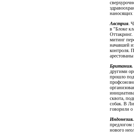
сверхурочно
здравоохра
наносящих 
Австрия
. 
в "Блоке кл
Оттакринг.
митинг пер
начавшей и
контроля. 
арестованы 
Британия.
другими ор
прошло под
профсоюзно
организова
инициатива
сквота, по
собак. В Л
говорили о
Индонезия.
предлогом 
нового нео