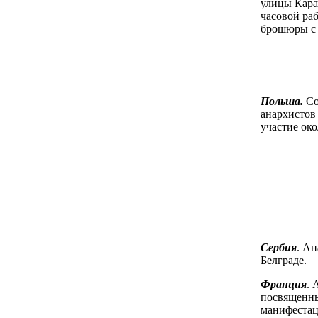
улицы Карач
часовой раб
брошюры с 
Польша.
Со
анархистов
участие око
Сербия
. Ан
Белграде.
Франция
. 
посвященны
манифеста