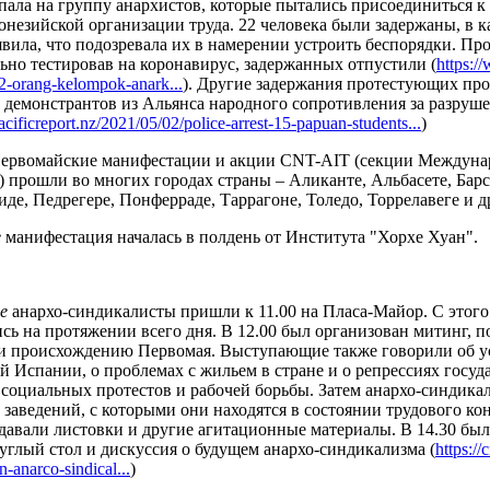
пала на группу анархистов, которые пытались присоединиться 
онезийской организации труда. 22 человека были задержаны, в к
явила, что подозревала их в намерении устроить беспорядки. Пр
ьно тестировав на коронавирус, задержанных отпустили (
https:/
2-orang-kelompok-anark...
). Другие задержания протестующих пр
4 демонстрантов из Альянса народного сопротивления за разруш
pacificreport.nz/2021/05/02/police-arrest-15-papuan-students...
)
Первомайские манифестации и акции CNT-AIT (секции Междуна
 прошли во многих городах страны – Аликанте, Альбасете, Барс
де, Педрегере, Понферраде, Таррагоне, Толедо, Торрелавеге и д
е
манифестация началась в полдень от Института "Хорхе Хуан".
е
анархо-синдикалисты пришли к 11.00 на Пласа-Майор. С этого 
сь на протяжении всего дня. В 12.00 был организован митинг,
и происхождению Первомая. Выступающие также говорили об у
й Испании, о проблемах с жильем в стране и о репрессиях госуд
 социальных протестов и рабочей борьбы. Затем анархо-синдика
 заведений, с которыми они находятся в состоянии трудового к
здавали листовки и другие агитационные материалы. В 14.30 был
руглый стол и дискуссия о будущем анархо-синдикализма (
https://
n-anarco-sindical...
)