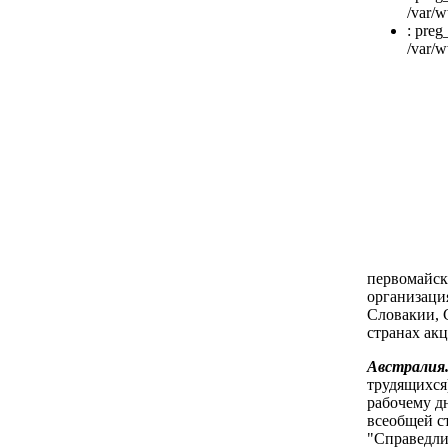
/var/w
: preg
/var/w
первомайск
организаци
Словакии, 
странах ак
Австралия
трудящихся
рабочему д
всеобщей с
"Справедли