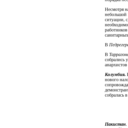
Несмотря н
небольшой 
ситуации, 
необходимо
работников
санитарных
В
Педрегер
В
Таррагон
собрались 
анархистов
Колумбия.
П
нового нал
сопровожда
демонстран
собралась в
Пакистан
.