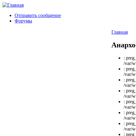
Отправить сообщение
Форумы
Главная
Анархо
: preg
/var/w
: preg
/var/w
: preg
/var/w
: preg
/var/w
: preg
/var/w
: preg
/var/w
: preg
/var/w
: preg