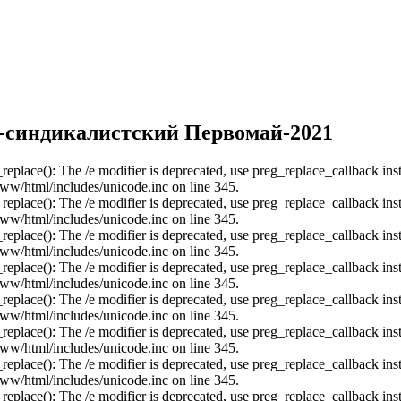
-синдикалистский Первомай-2021
_replace(): The /e modifier is deprecated, use preg_replace_callback ins
ww/html/includes/unicode.inc on line 345.
_replace(): The /e modifier is deprecated, use preg_replace_callback ins
ww/html/includes/unicode.inc on line 345.
_replace(): The /e modifier is deprecated, use preg_replace_callback ins
ww/html/includes/unicode.inc on line 345.
_replace(): The /e modifier is deprecated, use preg_replace_callback ins
ww/html/includes/unicode.inc on line 345.
_replace(): The /e modifier is deprecated, use preg_replace_callback ins
ww/html/includes/unicode.inc on line 345.
_replace(): The /e modifier is deprecated, use preg_replace_callback ins
ww/html/includes/unicode.inc on line 345.
_replace(): The /e modifier is deprecated, use preg_replace_callback ins
ww/html/includes/unicode.inc on line 345.
_replace(): The /e modifier is deprecated, use preg_replace_callback ins