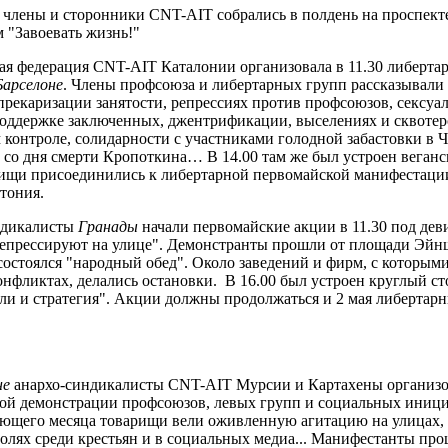
члены и сторонники CNT-AIT собрались в полдень на проспект
м "Завоевать жизнь!"
ая федерация CNT-AIT Каталонии организовала в 11.30 либерт
Барселоне
. Члены профсоюза и либертарных групп рассказывали 
прекаризации занятости, репрессиях против профсоюзов, сексу
поддержке заключенных, джентрификации, выселениях и сквотер
 контроле, солидарности с участниками голодной забастовки в
и со дня смерти Кропоткина… В 14.00 там же был устроен веганс
рищи присоединились к либертарной первомайской манифестации,
тония.
ндикалисты
Гранады
начали первомайские акции в 11.30 под дев
 репрессируют на улице". Демонстранты прошли от площади Эйн
 состоялся "народный обед". Около заведений и фирм, с которы
онфликтах, делались остановки. В 16.00 был устроен круглый ст
ели и стратегия". Акции должны продолжаться и 2 мая либерта
не
анархо-синдикалисты CNT-AIT Мурсии и Картахены организо
ой демонстрации профсоюзов, левых групп и социальных иници
ющего месяца товарищи вели оживленную агитацию на улицах, 
полях среди крестьян и в социальных медиа... Манифестанты про