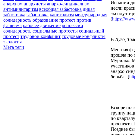
Испании до
анархизм
анархисты
анархо-синдикализм
несли красн
антимилитаризм
всеобщая забастовка
дикая
эксплуатиру
забастовка
забастовка
капитализм
международная
(
https://www
солидарность
образование
протест
против
фашизма
рабочее движение
репрессии
солидарность
социальные протесты
социальный
протест
трудовой конфликт
трудовые конфликты
В
Луго, Тол
экология
Мета теги
Местная фе
прошла по 
Мурильо. М
участников
анархо-син
борьба" (
ht
Вскоре пос
группу нац
по квартал
проспекта.
Позднее бы
порядка не