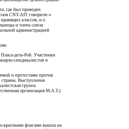
а, где был проведен
юзов CNT-AIT говорили о
 правящих классов, и о
льницы и члена союза
школьной администрацией
уме.
 Пласа-дель-Рей. Участники
анархо-синдикалистов и
ачкой и протестами против
и страны. Выступления
алистская группа
ственная организация М.А.Т.)
но-красными флагами вышла на