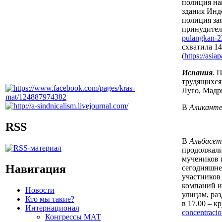
полиция на
здания Инд
полиция за
принудител
pulangkan-2
схватила 1
(
https://asia
Испания
. 
трудящихся)
Луго, Мадри
В
Аликант
RSS
В
Альбасет
продолжали
мучеников 
Навигация
сегодняшне
участников
компаний и
Новости
улицам, ра
Кто мы такие?
в 17.00 – к
Интернационал
concentracio
Конгрессы МАТ