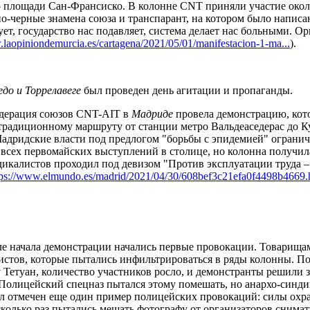
 площади Сан-Франсиско. В колонне CNT приняли участие окол
о-черные знамена союза и транспарант, на котором было написа
ет, государство нас подавляет, система делает нас больными. Ор
.laopiniondemurcia.es/cartagena/2021/05/01/manifestacion-1-ma...
).
едо и Торрелавеге
был проведен день агитации и пропаганды.
дерация союзов CNT-AIT в
Мадриде
провела демонстрацию, кото
традиционному маршруту от станции метро Вальдеаседерас до К
адридские власти под предлогом "борьбы с эпидемией" ограни
 всех первомайских выступлений в столице, но колонна получил
дикалистов проходил под девизом "Против эксплуатации труда –
tps://www.elmundo.es/madrid/2021/04/30/608bef3c21efa0f4498b4669.
ле начала демонстрации начались первые провокации. Товарища
истов, которые пытались инфильтрироваться в ряды колонны. По
у Тетуан, количество участников росло, и демонстранты решили 
 Полицейский спецназ пытался этому помешать, но анархо-синд
л отмечен еще один пример полицейских провокаций: силы охр
сколько раз пытались мешать фотографу от организаторов снима