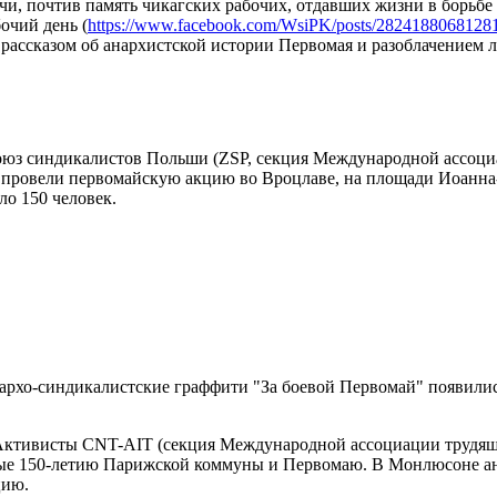
и, почтив память чикагских рабочих, отдавших жизни в борьбе 
очий день (
https://www.facebook.com/WsiPK/posts/2824188068128
рассказом об анархистской истории Первомая и разоблачением 
юз синдикалистов Польши (ZSP, секция Международной ассоци
 провели первомайскую акцию во Вроцлаве, на площади Иоанна-
ло 150 человек.
архо-синдикалистские граффити "За боевой Первомай" появились
Активисты CNT-AIT (секция Международной ассоциации трудящи
е 150-летию Парижской коммуны и Первомаю. В Монлюсоне ан
цию.