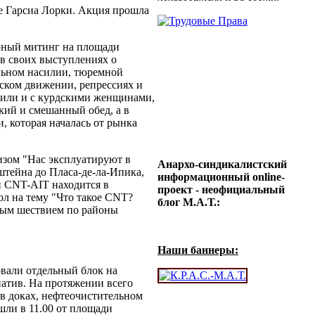
е Гарсиа Лорки. Акция прошла
арный митинг на площади
в своих выступлениях о
альном насилии, тюремной
ском движении, репрессиях и
 Чили и с курдскими женщинами,
кий и смешанный обед, а в
 которая началась от рынка
изом "Нас эксплуатируют в
Анархо-синдикалистский
штейна до Пласа-де-ла-Ипика,
информационный online-
ми CNT-AIT находится в
проект - неофициальный
ол на тему "Что такое CNT?
блог М.А.Т.:
рным шествием по районы
Наши баннеры:
вали отдельный блок на
атив. На протяжении всего
в доках, нефтеочистительном
шли в 11.00 от площади