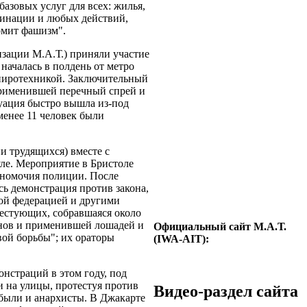
азовых услуг для всех: жилья,
минации и любых действий,
омит фашизм".
зации М.А.Т.) приняли участие
началась в полдень от метро
 пиротехникой. Заключительный
применившей перечный спрей и
уация быстро вышла из-под
менее 11 человек были
 трудящихся) вместе с
ле. Мероприятие в Бристоле
лномочия полиции. После
сь демонстрация против закона,
ой федерацией и другими
естующих, собравшаяся около
онов и применившей лошадей и
Официальный сайт М.А.Т.
вой борьбы"; их ораторы
(IWA-AIT):
нстраций в этом году, под
и на улицы, протестуя против
Видео-раздел сайта
 были и анархисты. В Джакарте