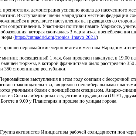
а препятствия, демонстрация успешно дошла до насеченного мест
митинг. Выступавшие члены мадридской местной федерации со
сложившейся в результате наступления на трудящихся со стороны
сти сопротивления. Участники почтили память Марихосе, учите
 образования, которая скончалась 3 марта из-за пренебрежения 
 норм (
https://cntmadrid.org/cronica-1mayo-2021/
)
е
прошли первомайские мероприятия в местном Народном атене
е
митинг, посвященный 1 мая, был проведен накануне, в 19.00 на
у бывшей тюрьмы, в которой франкистами было расстреляно 350 
 и 350 сторонников республики.
ервомайские выступления в этом году совпали с бессрочной ст
огового законодательства, вводимого неолиберальными властям
ются уличными боями с полицейским спецназом. Анархо-синдик
тов из Союза либертарных студентов и трудящихся (ULET, друже
 Боготе в 9.00 у Планетария и прошла по улицам города.
 Группа активистов Инициативы рабочей солидарности под чер