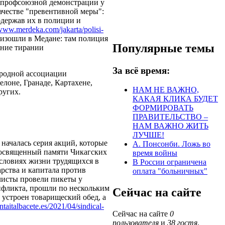
к профсоюзной демонстрации у
ачестве "превентивной меры":
одержав их в полиции и
/www.merdeka.com/jakarta/polisi-
оизошли в Медане: там полиция
Популярные темы
ение тирании
За всё время:
родной ассоциации
елоне, Гранаде, Картахене,
НАМ НЕ ВАЖНО,
ругих.
КАКАЯ КЛИКА БУДЕТ
ФОРМИРОВАТЬ
ПРАВИТЕЛЬСТВО –
НАМ ВАЖНО ЖИТЬ
ЛУЧШЕ!
началась серия акций, которые
А. Понсонби. Ложь во
 посвященный памяти Чикагских
время войны
словиях жизни трудящихся в
В России ограничена
арства и капитала против
оплата "больничных"
листы провели пикеты у
онфликта, прошли по нескольким
Сейчас на сайте
 устроен товарищеский обед, а
cntaitalbacete.es/2021/04/sindical-
Сейчас на сайте
0
пользователя
и
38 гостя
.