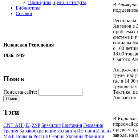
Принципы, цели и статуты
В
Альмерии
Библиотека
под девизо
Ссылки
Региональн
Ангелов в
проблемах 
системе и 
социальном
Испанская Революция
о 100-лети
18.00 това
1936-1939
Святого Ан
Анархо-си
труде, нас
Поиск
где в 14.00
трудовых к
Тактика, ц
Поиск на сайте:
Альбайсин.
Тэги
В
Картахе
первомайск
CNT-AIT (E)
ZSP
Бразилия
Британия
Германия
предшеству
Греция
Здравоохранение
Испания
История
Италия
заводе, на 
МАТ
Польша
Россия
Сербия
Украина
Франция