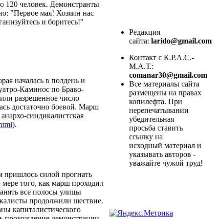
о 120 человек. Демонстранты
но: "Первое мая! Хозяин нас
ганизуйтесь и боритесь!"
Редакция
сайта:
larido@gmail.com
Контакт с К.Р.А.С.-
М.А.Т.:
comanar30@gmail.com
рая началась в полдень и
Все материалы сайта
уатро-Каминос по Браво-
размещены на правах
чили разрешенное число
копилефта. При
ась достаточно боевой. Марш
перепечатывании
 анархо-синдикалистская
убедительная
html
).
просьба ставить
ссылку на
исходный материал и
указывать авторов -
уважайте чужой труд!
м пришлось силой прогнать
 мере того, как марш проходил
занять все полосы улицы
икалисты продолжили шествие.
аны капиталистического
ть прохождение демонстрации.