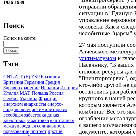
1936-1939
отправили обращения 
ситуации в "Единую 
управление верховно
Поиск
человека. Как и след
челобитные "царям" у
Поиск на сайте:
27 мая поступили соо
Алчевского металлур
ультиматумом
к глав
Тэги
Пасечнику. "В ваших 
силовые ресурсы для 
CNT-AIT (E)
ZSP
Бразилия
"Внешторгсервис", од
Британия
Германия
Греция
кто-либо другой не с
Здравоохранение
Испания
История
остановить разграбл
Италия
МАТ
Польша
Россия
крупного в нашей ре
Сербия
Украина
Франция
анархизм
анархисты
анархо-
которым является Ал
синдикализм
антимилитаризм
комбинат. Всё это явл
всеобщая забастовка
дикая
ограбление металлур
забастовка
забастовка
капитализм
с вашего молчаливого 
международная солидарность
документе, который е
образование
протест
против