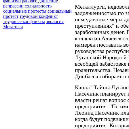
фашизма
рабочее движение
репрессии
солидарность
Металлурги, недовол
социальные протесты
социальный
задолженностью по з
протест
трудовой конфликт
немедленные меры дл
трудовые конфликты
экология
преступлениях" и обе
Мета теги
заработанных денег. 
коллектив Алчевског
намерен поставить во
руководства республи
Луганской Народной 
всеобщей забастовке 
правительства. Неза
Донбасса собирает п
Канал "Тайны Луган
Пасечник планирует п
власти решат вопрос
предприятия. "По и
Леонид Пасечник план
когда будут подвижки
предприятия. Которы