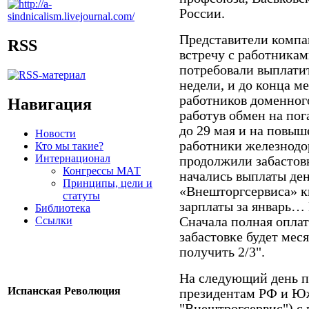
России.
Представители компа
RSS
встречу с работникам
потребовали выплатит
недели, и до конца ме
работников доменного
Навигация
работув обмен на пог
до 29 мая и на повыш
Новости
работники железнодо
Кто мы такие?
Интернационал
продолжили забастовк
Конгрессы МАТ
начались выплаты ден
Принципы, цели и
«Внешторгсервиса» ки
статуты
зарплаты за январь…
Библиотека
Ссылки
Сначала полная оплат
забастовке будет мес
получить 2/3".
На следующий день 
Испанская Революция
президентам РФ и Юж
"Внештрогсервис") с