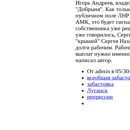
Игорь Андреев, влад
"Добрыня". Как тольк
публичном поле ЛНР 
АМК, это будет сигна
собственника уже реше
уже говорилось, Сер
"крышей" Сергея Наза
долги рабочим. Рабоч
выплат нужно именно 
написал автор.
От admin в 05/30
всеобщая забаст
забастовка
Луганск
репрессии