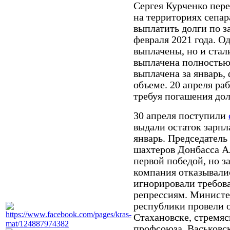
Сергея Курченко пер
на территориях сепа
выплатить долги по з
февраля 2021 года. О
выплачены, но и стал
выплачена полностью 
выплачена за январь, 
объеме. 20 апреля ра
требуя погашения дол
30 апреля поступили
выдали остаток зарпл
январь. Председател
шахтеров Донбасса А
первой победой, но з
компания отказывалис
игнорировали требов
репрессиям. Министе
республики провели о
Стахановске, стремяс
профсоюза, Васьковс