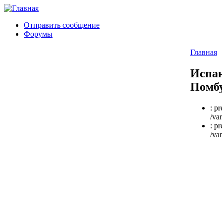
Отправить сообщение
Форумы
Главная
Испан
Помбу
: p
/va
: p
/va