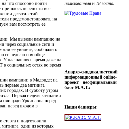
 на что способно пойти
пользователя
и
18 гостя
.
у пришлось перенести все
жении десятилетий.
тели продемонстрировать на
дуем вам посмотреть ее
 дни. Мы вывели кампанию на
и через социальные сети и
огли ее увидеть, сообщали о
ую ее неделю и вообще
я. У нас нашлось время даже на
T в социальных сетях во время
Анархо-синдикалистский
информационный online-
ации кампании в Мадриде; на
проект - неофициальный
нь первые два митинга
блог М.А.Т.:
тих городах. В субботу утром
риэла. Первая неделя кампании
на площади Уркинаона перед
ван перед входом в
Наши баннеры:
о старта и подготовили
 митинга, один из которых