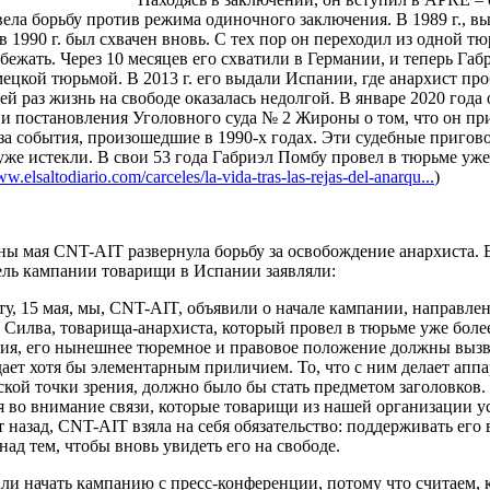
ела борьбу против режима одиночного заключения. В 1989 г., вы
в 1990 г. был схвачен вновь. С тех пор он переходил из одной тю
 бежать. Через 10 месяцев его схватили в Германии, и теперь Га
мецкой тюрьмой. В 2013 г. его выдали Испании, где анархист про
сей раз жизнь на свободе оказалась недолгой. В январе 2020 года
и постановления Уголовного суда № 2 Жироны о том, что он пр
за события, произошедшие в 1990-х годах. Эти судебные пригов
 уже истекли. В свои 53 года Габриэл Помбу провел в тюрьме уже
ww.elsaltodiario.com/carceles/la-vida-tras-las-rejas-del-anarqu...
)
ны мая CNT-AIT развернула борьбу за освобождение анархиста.
ель кампании товарищи в Испании заявляли:
ту, 15 мая, мы, CNT-AIT, объявили о начале кампании, направл
 Силва, товарища-анархиста, который провел в тюрьме уже более
ия, его нынешнее тюремное и правовое положение должны вызва
дает хотя бы элементарным приличием. То, что с ним делает аппар
кой точки зрения, должно было бы стать предметом заголовков.
 во внимание связи, которые товарищи из нашей организации у
 назад, CNT-AIT взяла на себя обязательство: поддерживать его в
над тем, чтобы вновь увидеть его на свободе.
и начать кампанию с пресс-конференции, потому что считаем, ка