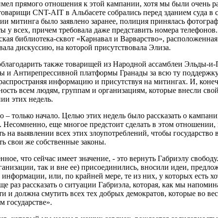
имел прямого отношения к этой кампании, хотя мы были очень р
товарищи CNT-AIT в Альбасете собрались перед зданием суда в с
ии митинга было заявлено заранее, полиция принялась фотограф
ы у всех, причем требовала даже представить номера телефонов.
ская библиотека-сквот «Карнавал и Варварство», расположенная
вала дискуссию, на которой присутствовала Элиза.
благодарить также товарищей из Народной ассамблеи Эльды-и-
ы и Антирепрессивной платформы Гранады за всю ту поддержку,
 распространяя информацию и присутствуя на митингах. И, коне
ность всем людям, группам и организациям, которые внесли сво
ии этих недель.
то – только начало. Целью этих недель было рассказать о кампан
. Несомненно, еще многое предстоит сделать в этом отношении
ть на выявлении всех этих злоупотреблений, чтобы государство
ь свои же собственные законы.
нное, что сейчас имеет значение, - это вернуть Габриэлу свободу
ганизации, так и вне ее) присоединились, вносили идеи, предлож
 информации, или, по крайней мере, те из них, у которых есть хо
ще раз рассказать о ситуации Габриэла, которая, как мы напомин
ти и должна смутить всех тех добрых демократов, которые во вес
м государстве».