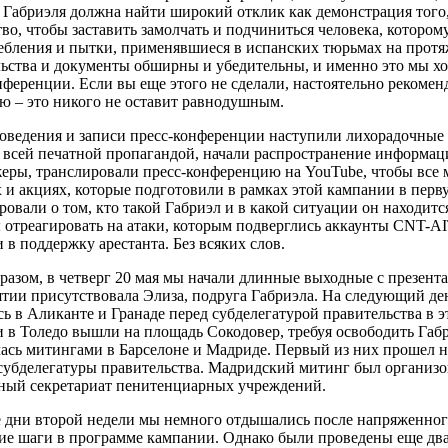
 Габриэля должна найти широкий отклик как демонстрация того,
тво, чтобы заставить замолчать и подчиниться человека, котором
ебления и пытки, применявшиеся в испанских тюрьмах на протя
ьства и документы обширны и убедительны, и именно это мы хо
нференции. Если вы еще этого не сделали, настоятельно рекомен
ю – это никого не оставит равнодушным.
оведения и записи пресс-конференции наступили лихорадочные
 всей печатной пропагандой, начали распространение информаци
еры, транслировали пресс-конференцию на YouTube, чтобы все м
 и акциях, которые подготовили в рамках этой кампании в перв
овали о том, кто такой Габриэл и в какой ситуации он находитс
ы отреагировать на атаки, которым подверглись аккаунты CNT-AI
 в поддержку арестанта. Без всяких слов.
разом, в четверг 20 мая мы начали длинные выходные с презент
тии присутствовала Элиза, подруга Габриэла. На следующий де
сь в Аликанте и Гранаде перед субделегатурой правительства в э
 в Толедо вышли на площадь Сокодовер, требуя освободить Габ
ась митингами в Барселоне и Мадриде. Первый из них прошел 
субделегатуры правительства. Мадридский митинг был организо
ный секретариат пенитенциарных учреждений.
 дни второй недели мы немного отдышались после напряженног
е шаги в программе кампании. Однако были проведены еще два