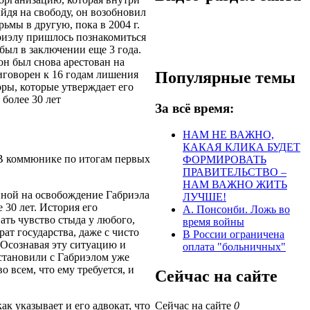
йдя на свободу, он возобновил
рьмы в другую, пока в 2004 г.
бриэлу пришлось познакомиться
был в заключении еще 3 года.
 он был снова арестован на
Популярные темы
иговорен к 16 годам лишения
оры, которые утверждает его
 более 30 лет
За всё время:
НАМ НЕ ВАЖНО,
КАКАЯ КЛИКА БУДЕТ
 В коммюнике по итогам первых
ФОРМИРОВАТЬ
ПРАВИТЕЛЬСТВО –
НАМ ВАЖНО ЖИТЬ
енной на освобождение Габриэла
ЛУЧШЕ!
 30 лет. История его
А. Понсонби. Ложь во
ть чувство стыда у любого,
время войны
ат государства, даже с чисто
В России ограничена
 Осознавая эту ситуацию и
оплата "больничных"
становили с Габриэлом уже
о всем, что ему требуется, и
Сейчас на сайте
к указывает и его адвокат, что
Сейчас на сайте
0