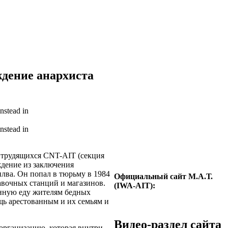
ждение анархиста
instead in
instead in
 трудящихся CNT-AIT (секция
ждение из заключения
лва. Он попал в тюрьму в 1984
Официальный сайт М.А.Т.
правочных станций и магазинов.
(IWA-AIT):
нную еду жителям бедных
щь арестованным и их семьям и
Видео-раздел сайта
организацию, которая внутри