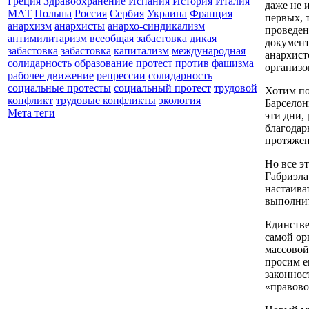
Греция
Здравоохранение
Испания
История
Италия
даже не 
МАТ
Польша
Россия
Сербия
Украина
Франция
первых, 
анархизм
анархисты
анархо-синдикализм
проведен
антимилитаризм
всеобщая забастовка
дикая
документ
забастовка
забастовка
капитализм
международная
анархист
солидарность
образование
протест
против фашизма
организо
рабочее движение
репрессии
солидарность
социальные протесты
социальный протест
трудовой
Хотим по
конфликт
трудовые конфликты
экология
Барселон
Мета теги
эти дни,
благодар
протяжен
Но все э
Габриэла
настаива
выполнит
Единстве
самой ор
массовой
просим е
законнос
«правово