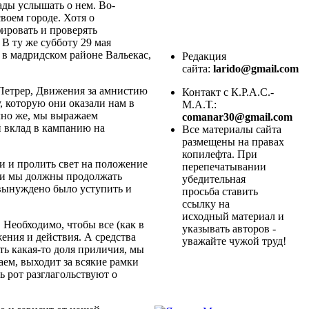
ады услышать о нем. Во-
воем городе. Хотя о
ировать и проверять
 В ту же субботу 29 мая
 в мадридском районе Вальекас,
Редакция
сайта:
larido@gmail.com
Петрер, Движения за амнистию
Контакт с К.Р.А.С.-
 которую они оказали нам в
М.А.Т.:
чно же, мы выражаем
comanar30@gmail.com
й вклад в кампанию на
Все материалы сайта
размещены на правах
копилефта. При
ии и пролить свет на положение
перепечатывании
, и мы должны продолжать
убедительная
 вынуждено было уступить и
просьба ставить
ссылку на
исходный материал и
. Необходимо, чтобы все (как в
указывать авторов -
ения и действия. А средства
уважайте чужой труд!
ть какая-то доля приличия, мы
аем, выходит за всякие рамки
ь рот разглагольствуют о