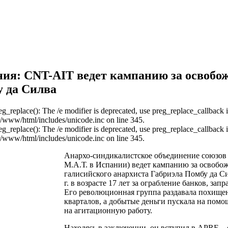
ия: CNT-AIT ведет кампанию за освобо
 да Силва
reg_replace(): The /e modifier is deprecated, use preg_replace_callback 
r/www/html/includes/unicode.inc on line 345.
reg_replace(): The /e modifier is deprecated, use preg_replace_callback 
r/www/html/includes/unicode.inc on line 345.
Анархо-синдикалистское объединение союзов
М.А.Т. в Испании) ведет кампанию за освобо
галисийского анархиста Габриэла Помбу да Си
г. в возрасте 17 лет за ограбление банков, за
Его революционная группа раздавала похище
кварталов, а добытые деньги пускала на помо
на агитационную работу.
Находясь в заключении, он вступил в APRE – 