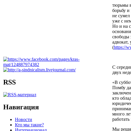
тюрьмы в
борьбу и 
не сумел
уже с не
Но и на 
основани
свободы 
адвокат,
(
https://w
С середи
двух нед
RSS
«В суббо
Помбу да
заключен
кто обла
юридичес
Навигация
принимая
много лет
работать 
Новости
Кто мы такие?
Мы решил
Интернационал