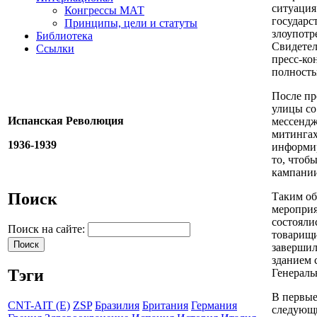
ситуация
Конгрессы МАТ
государс
Принципы, цели и статуты
злоупотр
Библиотека
Свидетел
Ссылки
пресс-ко
полность
После пр
улицы со
Испанская Революция
мессендж
митингах
1936-1939
информир
то, чтоб
кампании
Поиск
Таким об
мероприя
состояли
Поиск на сайте:
товарищи
завершил
зданием 
Тэги
Генераль
В первые
CNT-AIT (E)
ZSP
Бразилия
Британия
Германия
следующи