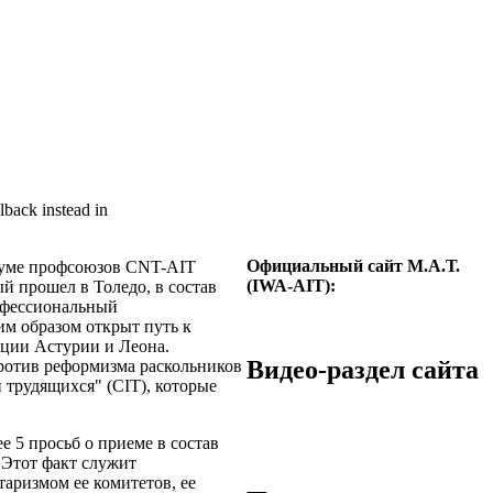
lback instead in
Официальный сайт М.А.Т.
нуме профсоюзов CNT-AIT
(IWA-AIT):
ый прошел в Толедо, в состав
офессиональный
м образом открыт путь к
ции Астурии и Леона.
Видео-раздел сайта
ротив реформизма раскольников
трудящихся" (CIT), которые
 5 просьб о приеме в состав
 Этот факт служит
таризмом ее комитетов, ее