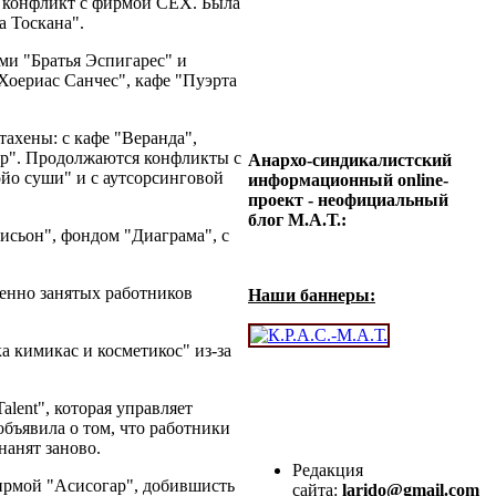
я конфликт с фирмой CEX. Была
а Тоскана".
ми "Братья Эспигарес" и
Хоериас Санчес", кафе "Пуэрта
хены: с кафе "Веранда",
ор". Продолжаются конфликты с
Анархо-синдикалистский
ойо суши" и с аутсорсинговой
информационный online-
проект - неофициальный
блог М.А.Т.:
исьон", фондом "Диаграма", с
енно занятых работников
Наши баннеры:
 кимикас и косметикос" из-за
lent", которая управляет
объявила о том, что работники
нанят заново.
Редакция
ирмой "Асисогар", добившисть
сайта:
larido@gmail.com