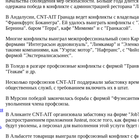
начальства соблюдения мер безопасности. Больше года длитс
одержана победа в конфликте с администрацией ресторана "Л
В Андалусии, CNT-AIT Гранада ведет конфликты с владельца
"Франкфуртс Боканегра". Ей удалось выиграть конфликты с "
Бернина". баром "Терра", кафе "Мимими" и с "Гранкасой".
Многие конфликты выиграл межпрофессиональный союз Карта
фирмами "Интеграсьон аудиовизуаль", "Лимкамар" и "Эленк
такими компаниями, как "Уэртас мотор", "Нафтранс", с "Чий
фирмой "Экстерналисасьонес".
В Толедо в разгаре профсоюзные конфликты с фирмой "Транв
"Геакам" и др.
Несколько профсоюзов CNT-AIT поддержали забастовку врем
общественных служб, с требованием включить их в штат.
В Мурсии победой закончилась борьба с фирмой "Фуэнсантика
увольнения члена профсоюза.
ия
В Аликанте CNT-AIT организовала забастовку на фирме "JobTa
распространением приложения Justeat, после того, как фирма 
будут уволены, а персонал для выполнения этой услуги будет 
ь
В Альбасете товарищи выиграли профсоюзный конфликт с ф