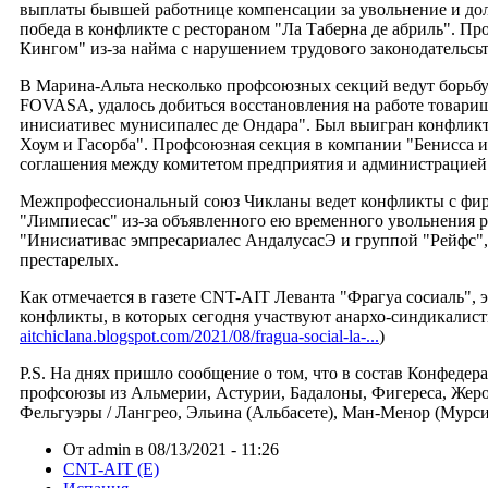
выплаты бывшей работнице компенсации за увольнение и дол
победа в конфликте с рестораном "Ла Таберна де абриль". Пр
Кингом" из-за найма с нарушением трудового законодательсьт
В Марина-Альта несколько профсоюзных секций ведут борьбу
FOVASA, удалось добиться восстановления на работе товари
инисиативес мунисипалес де Ондара". Был выигран конфлик
Хоум и Гасорба". Профсоюзная секция в компании "Бенисса 
соглашения между комитетом предприятия и администрацией
Межпрофессиональный союз Чикланы ведет конфликты с фир
"Лимпиесас" из-за объявленного ею временного увольнения 
"Инисиативас эмпресариалес АндалусасЭ и группой "Рейфс"
престарелых.
Как отмечается в газете CNT-AIT Леванта "Фрагуа сосиаль", 
конфликты, в которых сегодня участвуют анархо-синдикалис
aitchiclana.blogspot.com/2021/08/fragua-social-la-...
)
P.S. На днях пришло сообщение о том, что в состав Конфеде
профсоюзы из Альмерии, Астурии, Бадалоны, Фигереса, Жеро
Фельгуэры / Лангрео, Эльина (Альбасете), Ман-Менор (Мурсия
От admin в 08/13/2021 - 11:26
CNT-AIT (E)