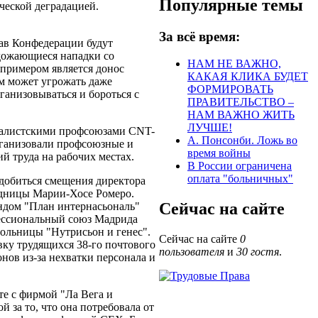
Популярные темы
ческой деградацией.
За всё время:
тав Конфедерации будут
одожающиеся нападки со
НАМ НЕ ВАЖНО,
примером является донос
КАКАЯ КЛИКА БУДЕТ
ам может угрожать даже
ФОРМИРОВАТЬ
анизовываться и бороться с
ПРАВИТЕЛЬСТВО –
НАМ ВАЖНО ЖИТЬ
ЛУЧШЕ!
калистскими профсоюзами CNT-
А. Понсонби. Ложь во
рганизовали профсоюзные и
время войны
й труда на рабочих местах.
В России ограничена
оплата "больничных"
добиться смещения директора
рудницы Марии-Хосе Ромеро.
Сейчас на сайте
ндом "План интернасьональ"
ессиональный союз Мадрида
больницы "Нутрисьон и генес".
Сейчас на сайте
0
вку трудящихся 38-го почтового
пользователя
и
30 гостя
.
нов из-за нехватки персонала и
е с фирмой "Ла Вега и
 за то, что она потребовала от