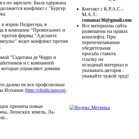
га по зарплате. Была одержана
одолжается конфликт с "Бургер
Контакт с К.Р.А.С.-
ва.
М.А.Т.:
comanar30@gmail.com
 в мэрии Педрегера, в
Все материалы сайта
ща в компании "Промосьонес и
размещены на правах
т против фирмы "Аделанте
копилефта. При
импульс" ведет конфликт против
перепечатывании
.
убедительная
просьба ставить
мой "Гадитана де Чорро и
ссылку на
работников и с компанией
исходный материал и
, которые управляют домами
указывать авторов -
уважайте чужой труд!
это далеко не все профсоюзные
ты Испании (
http://elmilicianocnt-
рации приняты новые
ны, Леонских земель, Ла-
)...