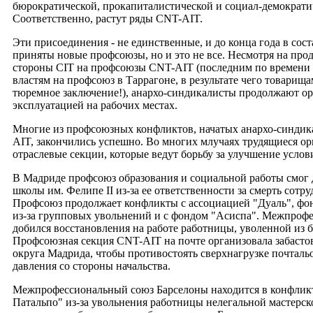
бюрократической, прокапиталистической и социал-демократи
Соответственно, растут ряды CNT-AIT.
Эти присоединения - не единственные, и до конца года в сос
приняты новые профсоюзы, но и это не все. Несмотря на пр
стороны CIT на профсоюзы CNT-AIT (последним по времени 
властям на профсоюз в Таррагоне, в результате чего товарищ
тюремное заключение!), анархо-синдикалисты продолжают орг
эксплуатацией на рабочих местах.
Многие из профсоюзных конфликтов, начатых анархо-синди
AIT, закончились успешно. Во многих млучаях трудящиеся о
отраслевые секции, которые ведут борьбу за улучшение услови
В Мадриде профсоюз образования и социальной работы смог 
школы им. Фелипе II из-за ее ответственности за смерть сот
Профсоюз продолжает конфликты с ассоциацией "Дуаль", фо
из-за групповых увольнений и с фондом "Асиспа". Межпроф
добился восстановления на работе работницы, уволенной из 
Профсоюзная секция CNT-AIT на почте организовала забасто
округа Мадрида, чтобы противостоять сверхнагрузке почтальо
давления со стороны начальства.
Межпрофессиональный союз Барселоны находится в конфликт
Патальпо" из-за увольнения работницы нелегальной мастерской