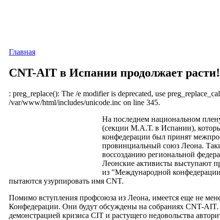
Главная
CNT-AIT в Испании продолжает расти!
: preg_replace(): The /e modifier is deprecated, use preg_replace_cal
/var/www/html/includes/unicode.inc on line 345.
На последнем национальном пле
(секции М.А.Т. в Испании), котор
конфедерации был принят межпр
провинциальный союз Леона. Таки
воссозданию региональной федера
Леонские активисты выступают п
из "Международной конфедерации 
пытаются узурпировать имя CNT.
Помимо вступления профсоюза из Леона, имеется еще не менее
Конфедерации. Они будут обсуждены на собраниях CNT-AIT.
демонстрацией кризиса CIT и растущего недовольства автори