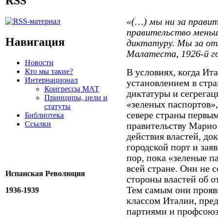
RSS
«(…) мы ни за правит
правительство меньш
Навигация
диктатуру. Мы за от
Малатеста, 1926-й г
Новости
Кто мы такие?
В условиях, когда Ит
Интернационал
установлением в стр
Конгрессы МАТ
диктатуры и сегрега
Принципы, цели и
«зеленых паспортов»,
статуты
севере страны первы
Библиотека
Ссылки
правительству Марио 
действия властей, до
городской порт и заяв
пор, пока «зеленые п
всей стране. Они не 
Испанская Революция
стороны властей об о
Тем самым они прояв
1936-1939
классом Италии, пр
партиями и профсою