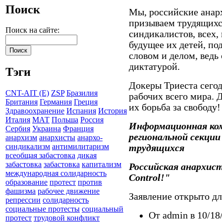
Поиск
Мы, российские анар
призываем трудящихся
Поиск на сайте:
синдикалистов, всех,
будущее их детей, по
словом и делом, ведь 
диктатурой.
Тэги
Докеры Триеста сегод
CNT-AIT (E)
ZSP
Бразилия
рабочих всего мира. 
Британия
Германия
Греция
их борьба за свободу!
Здравоохранение
Испания
История
Италия
МАТ
Польша
Россия
Информационная ком
Сербия
Украина
Франция
региональной секци
анархизм
анархисты
анархо-
синдикализм
антимилитаризм
трудящихся
всеобщая забастовка
дикая
забастовка
забастовка
капитализм
Российская анархист
международная солидарность
Control!"
образование
протест
против
фашизма
рабочее движение
Заявление открыто д
репрессии
солидарность
социальные протесты
социальный
От admin в 10/18
протест
трудовой конфликт