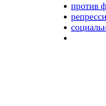
против 
репресс
социаль