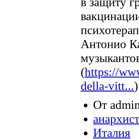
в защиту г
вакцинации
психотерап
Антонио Ка
музыкантов
(
https://www
della-vitt...
)
От admin
анархис
Италия