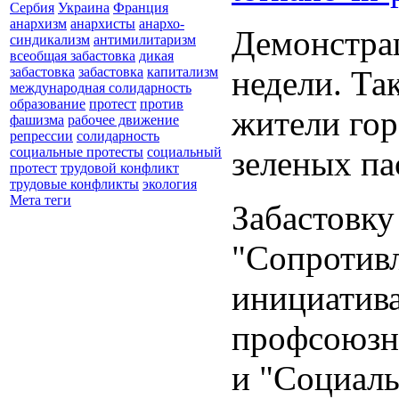
Сербия
Украина
Франция
анархизм
анархисты
анархо-
Демонстрац
синдикализм
антимилитаризм
всеобщая забастовка
дикая
недели. Та
забастовка
забастовка
капитализм
международная солидарность
образование
протест
против
жители гор
фашизма
рабочее движение
репрессии
солидарность
зеленых па
социальные протесты
социальный
протест
трудовой конфликт
трудовые конфликты
экология
Мета теги
Забастовку
"Сопротивл
инициатива
профсоюзн
и "Социаль