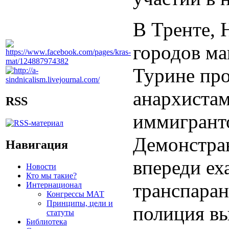
В Тренте, 
городов ма
Турине пр
анархистам
RSS
иммигранто
Демонстран
Навигация
впереди ех
Новости
Кто мы такие?
транспаран
Интернационал
Конгрессы МАТ
Принципы, цели и
полиция вы
статуты
Библиотека