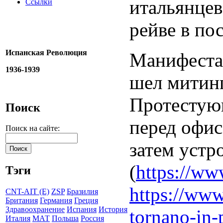
итальянцев
Ссылки
рейве в по
Испанская Революция
Манифестац
1936-1939
шел митинг
Протестую
Поиск
перед офис
Поиск на сайте:
затем устр
(
https://ww
Тэги
https://www
CNT-AIT (E)
ZSP
Бразилия
Британия
Германия
Греция
Здравоохранение
Испания
История
tornano-in-p
Италия
МАТ
Польша
Россия