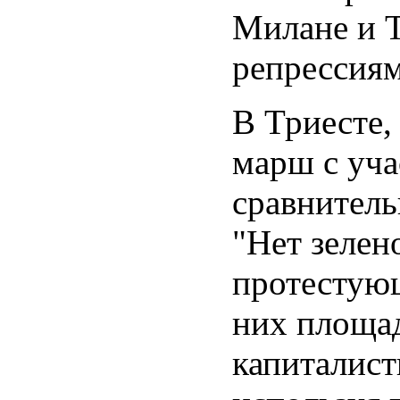
Милане и 
репрессиям
В Триесте,
марш с уча
сравнитель
"Нет зелен
протестующ
них площад
капиталист