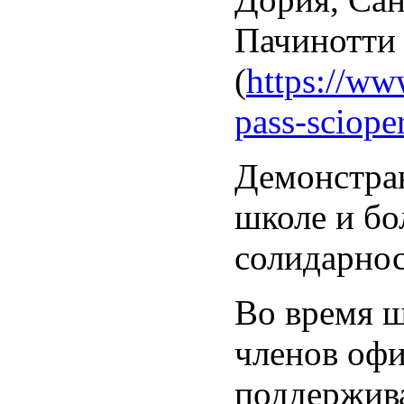
Пачинотти
(
https://ww
pass-scioper
Демонстран
школе и бо
солидарнос
Во время ш
членов оф
поддержива