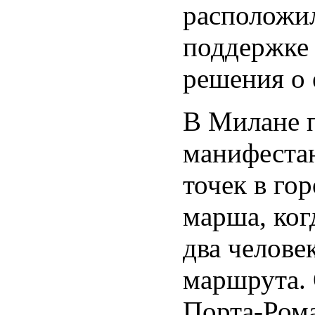
расположил
поддержке 
решения о 
В Милане п
манифестан
точек в го
марша, ког
два челове
маршрута. 
Порта-Рома