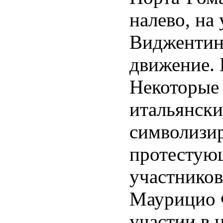
налево, на
Виджентина
движение. 
Некоторые 
итальянски
символизир
протестую
участников
Маурицио Ф
участии в 