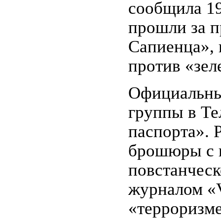
сообщила 19
прошли за п
Сапиенца», 
против «зел
Официальны
группы в Те
паспорта». 
брошюры с к
повстанческ
журналом «V
«терроризме