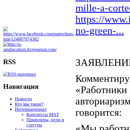
mille-a-corte
https://www.
no-green-...
ЗАЯВЛЕНИ
RSS
Комментируя
Навигация
«Работники 
авториаризм
Новости
Кто мы такие?
Интернационал
говорится:
Конгрессы МАТ
Принципы, цели и
статуты
«Мы работни