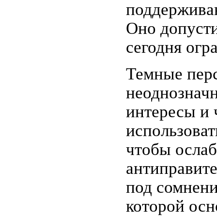
поддерживаю
Оно допусти
сегодня огр
Темные перс
неоднозначн
интересы и 
использоват
чтобы ослаб
антиправите
под сомнени
которой осн