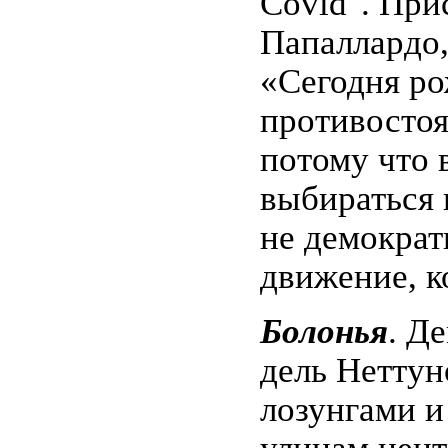
Covid". Пр
Папаллардо,
«Сегодня ро
противостоя
потому что 
выбираться 
не демократ
движение, к
Болонья
. Д
дель Неттун
лозунгами и
улицам цент