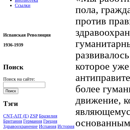
Библиотека
Ссылки
пола, гражд
против прав
здравоохран
Испанская Революция
гуманитарн
1936-1939
развивалось
которое уже
Поиск
антиправите
Поиск на сайте:
более гуман
движение, к
Тэги
являющемус
CNT-AIT (E)
ZSP
Бразилия
основанным 
Британия
Германия
Греция
Здравоохранение
Испания
История