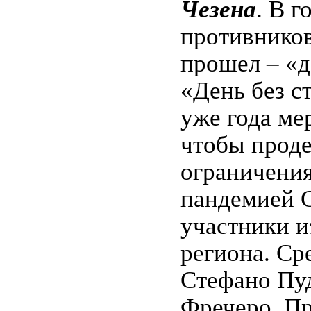
Чезена
. В 
противников
прошел – «д
«День без с
уже года ме
чтобы прод
ограничения
пандемией C
участники и
региона. Ср
Стефано Пуд
Фречеро. Пр