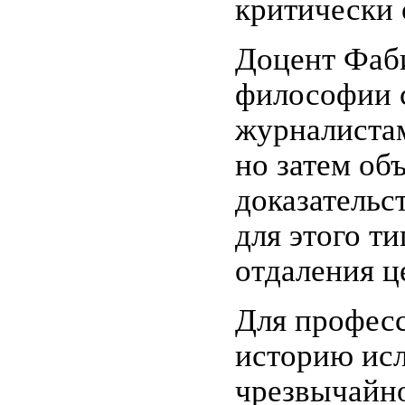
критически 
Доцент Фаби
философии с
журналистам
но затем об
доказательс
для этого т
отдаления ц
Для професс
историю исл
чрезвычайно