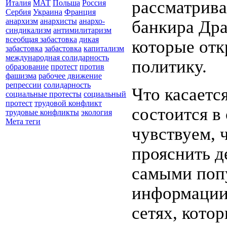
рассматрива
Италия
МАТ
Польша
Россия
Сербия
Украина
Франция
анархизм
анархисты
анархо-
банкира Дра
синдикализм
антимилитаризм
всеобщая забастовка
дикая
которые отк
забастовка
забастовка
капитализм
международная солидарность
политику.
образование
протест
против
фашизма
рабочее движение
репрессии
солидарность
Что касаетс
социальные протесты
социальный
протест
трудовой конфликт
состоится в
трудовые конфликты
экология
Мета теги
чувствуем, 
прояснить 
самыми поп
информации 
сетях, кото