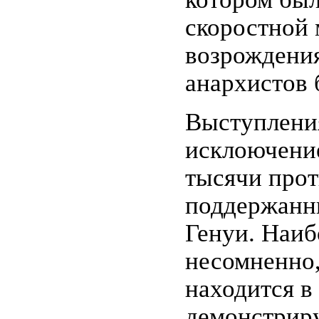
скоростной 
возрождени
анархистов 
Выступления
исклоючение
тысячи прот
поддержанны
Генуи. Наи
несомненно,
находится в
демонстрируе