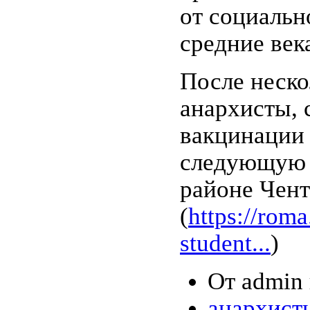
от социальн
средние век
После неско
анархисты, 
вакцинации 
следующую 
районе Чен
(
https://rom
student...
)
От admin 
анархист