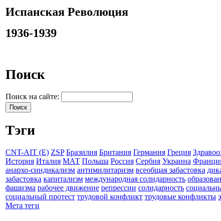
Испанская Революция
1936-1939
Поиск
Поиск на сайте:
Тэги
CNT-AIT (E)
ZSP
Бразилия
Британия
Германия
Греция
Здравоо
История
Италия
МАТ
Польша
Россия
Сербия
Украина
Франци
анархо-синдикализм
антимилитаризм
всеобщая забастовка
дик
забастовка
капитализм
международная солидарность
образова
фашизма
рабочее движение
репрессии
солидарность
социальн
социальный протест
трудовой конфликт
трудовые конфликты
Мета теги