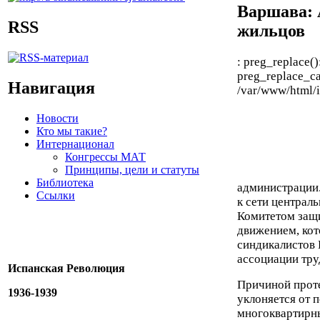
Варшава:
RSS
жильцов
: preg_replace()
preg_replace_ca
Навигация
/var/www/html/i
Новости
Кто мы такие?
Интернационал
Конгрессы МАТ
Принципы, цели и статуты
Библиотека
администрации.
Ссылки
к сети централ
Комитетом защ
движением, кот
синдикалистов
ассоциации тру
Испанская Революция
Причиной проте
1936-1939
уклоняется от 
многоквартирны