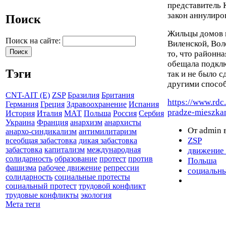
представитель 
закон аннулиро
Поиск
Жильцы домов п
Поиск на сайте:
Виленской, Во
то, что районн
обещала подклю
Тэги
так и не было с
другими спосо
CNT-AIT (E)
ZSP
Бразилия
Британия
https://www.rdc
Германия
Греция
Здравоохранение
Испания
pradze-mieszkan
История
Италия
МАТ
Польша
Россия
Сербия
Украина
Франция
анархизм
анархисты
От admin в
анархо-синдикализм
антимилитаризм
ZSP
всеобщая забастовка
дикая забастовка
забастовка
капитализм
международная
движение
солидарность
образование
протест
против
Польша
фашизма
рабочее движение
репрессии
социальны
солидарность
социальные протесты
социальный протест
трудовой конфликт
трудовые конфликты
экология
Мета теги