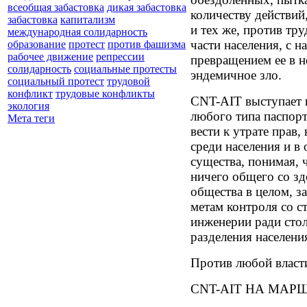
всеобщая забастовка
дикая забастовка
количеству действий
забастовка
капитализм
и тех же, против тр
международная солидарность
части населения, с 
образование
протест
против фашизма
рабочее движение
репрессии
превращением ее в 
солидарность
социальные протесты
эндемичное зло.
социальный протест
трудовой
конфликт
трудовые конфликты
CNT-AIT выступает п
экология
любого типа паспорт
Мета теги
вести к утрате прав
среди населения и в
существа, понимая, ч
ничего общего со зд
общества в целом, з
метам контроля со 
инженерии ради сто
разделения населен
Против любой власт
CNT-AIT НА МАРШ