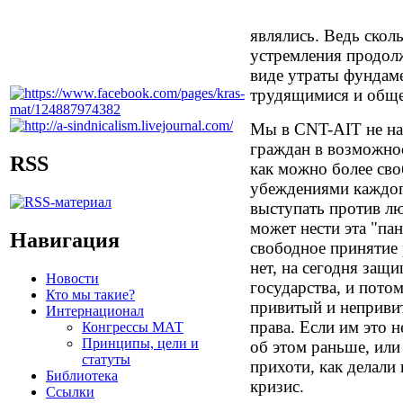
являлись. Ведь скол
устремления продолж
виде утраты фундам
трудящимися и обще
Мы в CNT-AIT не на
граждан в возможно
RSS
как можно более сво
убеждениями каждог
выступать против лю
может нести эта "па
Навигация
свободное принятие 
нет, на сегодня защ
Новости
государства, и потом
Кто мы такие?
привитый и неприви
Интернационал
права. Если им это 
Конгрессы МАТ
Принципы, цели и
об этом раньше, или
статуты
прихоти, как делали 
Библиотека
кризис.
Ссылки