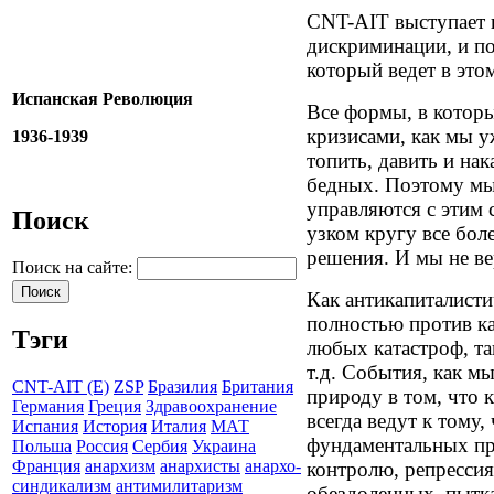
CNT-AIT выступает
дискриминации, и п
который ведет в это
Испанская Революция
Все формы, в которы
кризисами, как мы у
1936-1939
топить, давить и на
бедных. Поэтому мы
управляются с этим 
Поиск
узком кругу все бол
решения. И мы не ве
Поиск на сайте:
Как антикапиталисти
полностью против к
Тэги
любых катастроф, та
т.д. События, как м
CNT-AIT (E)
ZSP
Бразилия
Британия
природу в том, что к
Германия
Греция
Здравоохранение
всегда ведут к тому,
Испания
История
Италия
МАТ
фундаментальных пр
Польша
Россия
Сербия
Украина
Франция
анархизм
анархисты
анархо-
контролю, репрессия
синдикализм
антимилитаризм
обездоленных, пытк